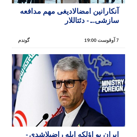
آنکارانین امضالادیغی مهم مدافعه
سازشی... - دئتاللار
7 آوقوست 19:00
گوندم
ایران بو اؤلکه ایله راضیلاشدی -