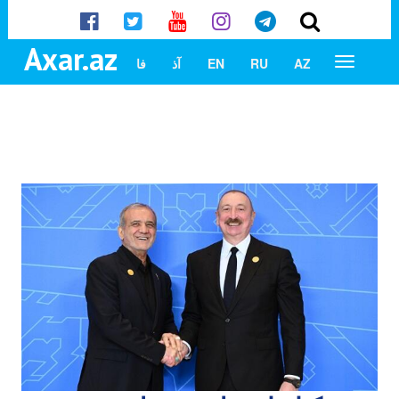
Axar.az
AZ
RU
EN
آذ
فا