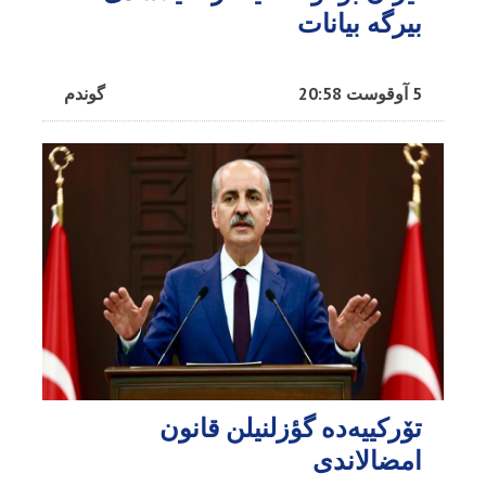
بیرگه بیانات
5 آوقوست 20:58
گوندم
تۆرکییه‌ده گؤزلنیلن قانون
امضالاندی