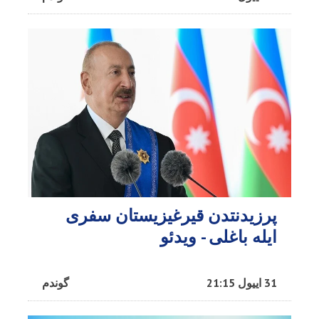
پرزیدنتدن قیرغیزیستان سفری
ایله باغلی - ویدئو
31 اییول 21:15
گوندم