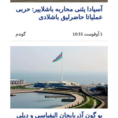
آسیادا یئنی محاربه باشلاییر: حربی
عملیاتا حاضرلیق باشلادی
1 آوقوست 10:33
گوندم
بو گون آذربایجان الیفباسی و دیلی