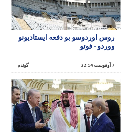
روس اوردوسو بو دفعه ایستادیونو
ووردو - فوتو
7 آوقوست 22:14
گوندم