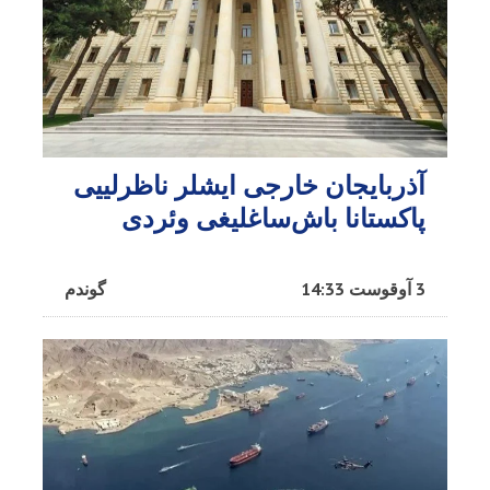
آذربایجان خارجی ایشلر ناظرلییی
پاکستانا باش‌ساغلیغی وئردی
3 آوقوست 14:33
گوندم