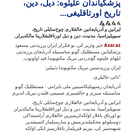
پزشکیاندان علیئوه: دیل، دین،
تاریخ اورتاقلیغی...
ایرانین و آذربایجانین خالقلاری چوخ‌سایلی تاریخ،
سیویلیزاسیا، مدنیت، دین و دیل اورتاقلیقلارینا مالکدیرلر.
Axar.az
خبر وئریر کی، بو فکرلر ایران پرزیدنتی مسعود
پزشکیانین مستقللیک گونو مناسبتیله آذربایجان پرزیدنتی
ایلهام علیئوه گؤندردیی تبریک مکتوبوندا قید اولونوب.
ایران پرزیدنتینین تبریک مکتوبوندا دئییلیر:
"ذاتی-عالیلری.
آذربایجان رسپوبلیکاسینین ملی بایرامی - مستقللیک گونو
مناسبتیله سیزی و خالقینیزی صمیمی-قلبدن تبریک ائدیرم.
ایرانین و آذربایجانین خالقلاری چوخ‌سایلی تاریخ،
سیویلیزاسیا، مدنیت، دین و دیل اورتاقلیقلارینا مالیکدیرلر.
بو اورتاق باغلار اؤلکه‌لریمیزین خالقلاری آراسینداکی
دوستلوغو محکملندیرمیش و سارسیلماز ائتمیشدیر.
شبهه‌سیز کی، بیزیم قیریلماز باغلاریمیز ایکی اؤلکه