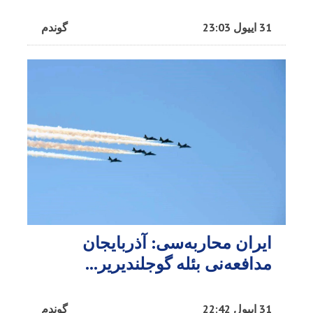
31 اییول 23:03
گوندم
ایران محاربه‌سی: آذربایجان
مدافعه‌نی بئله گوجلندیریر...
31 اییول 22:42
گوندم