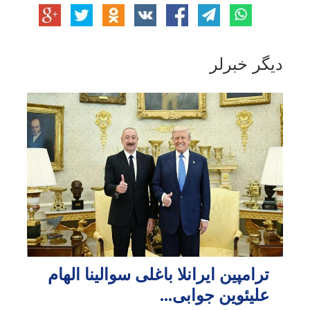
دیگر خبرلر
ترامپین ایرانلا باغلی سوالینا الهام
علیئوین جوابی...