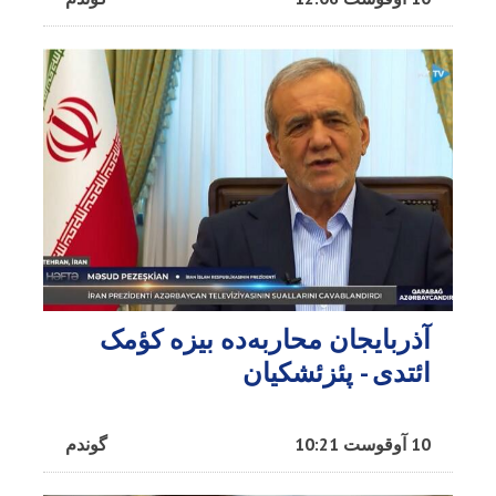
آذربایجان محاربه‌ده بیزه کؤمک
ائتدی - پئزئشکیان
10 آوقوست 10:21
گوندم