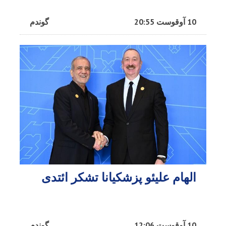
10 آوقوست 20:55
گوندم
الهام علیئو پزشکیانا تشکر ائتدی
10 آوقوست 12:06
گوندم