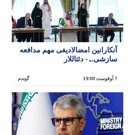
آنکارانین امضالادیغی مهم مدافعه
سازشی... - دئتاللار
7 آوقوست 19:00
گوندم