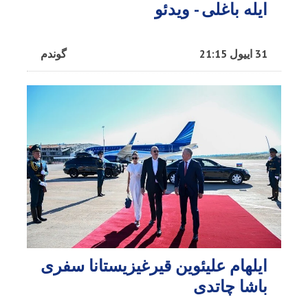
ایله باغلی - ویدئو
31 اییول 21:15
گوندم
ایلهام علیئوین قیرغیزیستانا سفری
باشا چاتدی