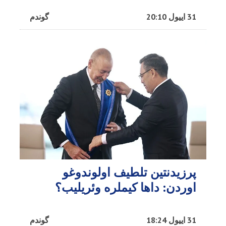
31 اییول 20:10
گوندم
پرزیدنتین تلطیف اولوندوغو
اوردن: داها کیملره وئریلیب؟
31 اییول 18:24
گوندم