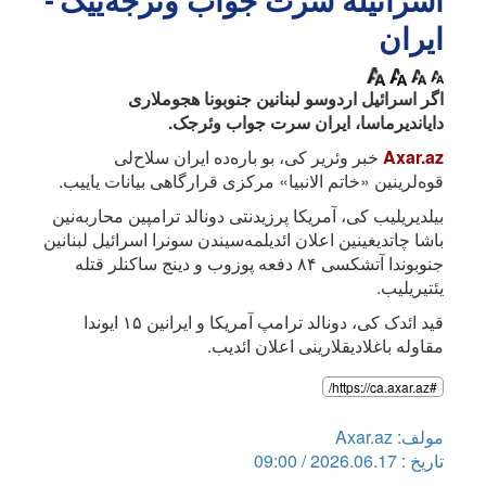
اسرائیله سرت جواب وئرجه‌ییک -
ایران
اگر اسرائیل اردوسو لبنانین جنوبونا هجوملاری
دایاندیرماسا، ایران سرت جواب وئرجک.
Axar.az
خبر وئریر کی، بو باره‌ده ایران سلاح‌لی
قوه‌لرینین «خاتم الانبیا» مرکزی قرارگاهی بیانات یاییب.
بیلدیریلیب کی، آمریکا پرزیدنتی دونالد ترامپین محاربه‌نین
باشا چاتدیغینین اعلان ائدیلمه‌سیندن سونرا اسرائیل لبنانین
جنوبوندا آتشکسی ۸۴ دفعه پوزوب و دینج ساکنلر قتله
یئتیریلیب.
قید ائدک کی، دونالد ترامپ آمریکا و ایرانین ۱۵ ایوندا
مقاوله باغلادیقلارینی اعلان ائدیب.
#https://ca.axar.az/
مولف: Axar.az
تاریخ : 2026.06.17 / 09:00