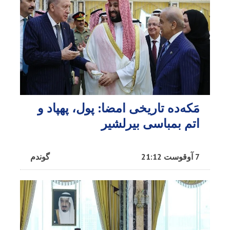
مَکه‌ده تاریخی امضا: پول، پهپاد و
اتم بمباسی بیرلشیر
7 آوقوست 21:12
گوندم