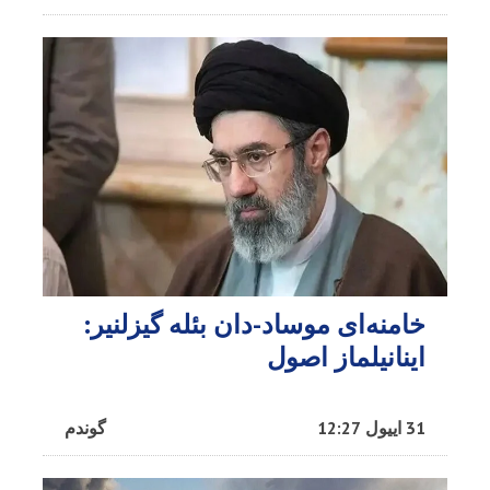
خامنه‌ای موساد-دان بئله گیزلنیر:
اینانیلماز اصول
31 اییول 12:27
گوندم