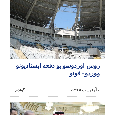
روس اوردوسو بو دفعه ایستادیونو
ووردو - فوتو
7 آوقوست 22:14
گوندم