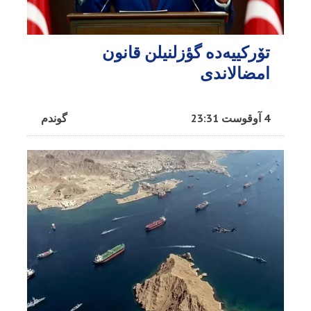
تۆرکییه‌ده گؤزلنیلن قانون
امضالاندی
4 آوقوست 23:31
گوندم