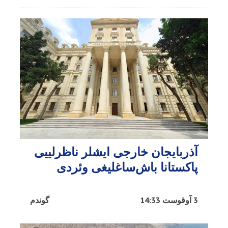
آذربایجان خارجی ایشلر ناظرلییی
پاکستانا باش‌ساغلیغی وئردی
3 آوقوست 14:33
گوندم