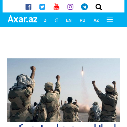
Axar.az
AZ
RU
EN
آذ
فا