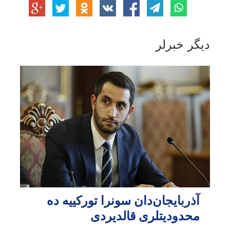
دیگر خبرلر
آذربایجان‌دان سونرا تورکییه ده
محدودیتلری قالدیردی