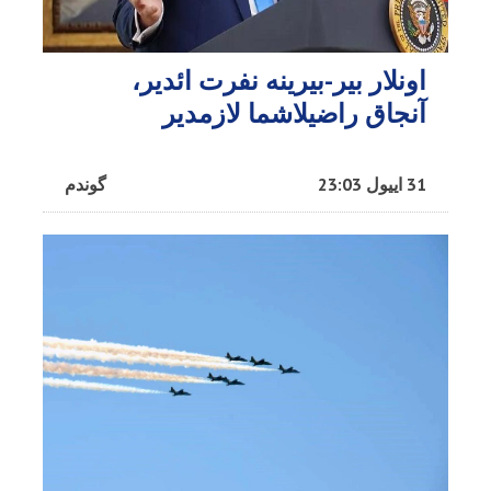
اونلار بیر-بیرینه نفرت ائدیر،
آنجاق راضیلاشما لازمدیر
31 اییول 23:03
گوندم