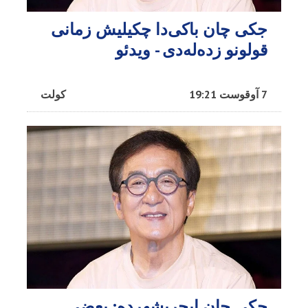
جکی چان باکی‌دا چکیلیش زمانی
قولونو زده‌له‌دی - ویدئو
7 آوقوست 19:21
کولت
جکی چان ایچریشهرده: بعضی