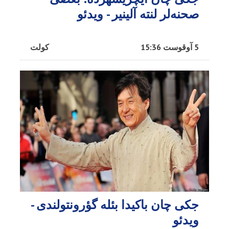
صحنه‌لر لنته آلینیر - ویدئو
5 آوقوست 15:36
کولت
جکی چان باکیدا بئله گؤرونتولندی -
ویدئو