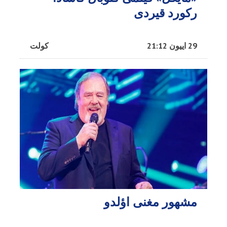
رکورد قیردی
29 اییون 21:12
کولت
مشهور مغنی اؤلدو