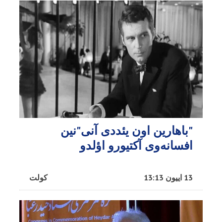
"باهارین اون یئددی آنی"نین
افسانه‌وی آکتیورو اؤلدو
13 اییون 13:13
کولت