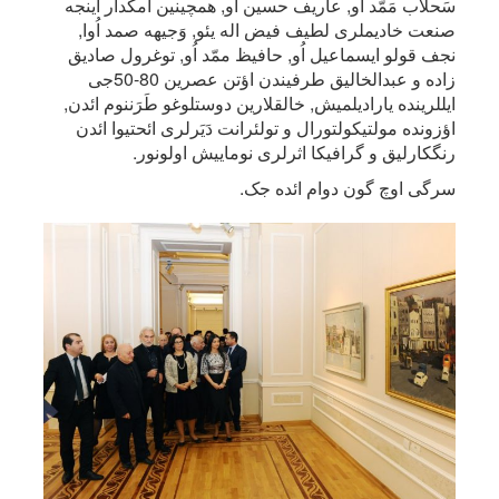
سَحلاب مَمّد اُو, عاریف حسین اُو, همچینین اَمکدار اینجه
صنعت خادیملری لطیف فیض اله یئو, وَجیهه صمد اُوا,
نجف قولو ایسماعیل اُو, حافیظ ممّد اُو, توغرول صادیق
زاده و عبدالخالیق طرفیندن اؤتن عصرین 80-50جی
ایللرینده یارادیلمیش, خالقلارین دوستلوغو طَرَننوم ائدن,
اؤزونده مولتیکولتورال و تولئرانت دَیَرلری ائحتیوا ائدن
رنگکارلیق و گرافیکا اثرلری نوماییش اولونور.
سرگی اوچ گون دوام ائده جک.