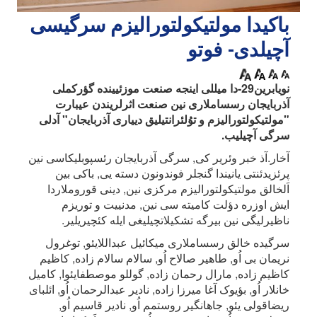
باکیدا مولتیکولتورالیزم سرگیسی
آچیلدی- فوتو
نویابرین29-دا میللی اینجه صنعت موزئیینده گؤرکملی
آذربایجان رسساملاری نین صنعت اثرلریندن عیبارت
"مولتیکولتورالیزم و توُلئرانتیلیق دییاری آذربایجان" آدلی
سرگی آچیلیب.
آخار.آذ خبر وئریر کی, سرگی آذربایجان رئسپوبلیکاسی نین
پرئزیدئنتی یانیندا گنجلر فوندونون دسته یی, باکی بین
اَلخالق مولتیکولتورالیزم مرکزی نین, دینی قوروملاردا
ایش اوزره دؤلت کامیته سی نین, مدنییت و توریزم
ناظیرلیگی نین بیرگه تشکیلاتچیلیغی ایله کئچیریلیر.
سرگیده خالق رسساملاری میکائیل عبداللایئو, توغرول
نریمان بی اُو, طاهیر صالاح اُو, سالام سالام زاده, کاظیم
کاظیم زاده, مارال رحمان زاده, گوللو موصطفایئوا, کامیل
خانلار اُو, بؤیوک آغا میرزا زاده, نادیر عبدالرحمان اُو, ائلبای
ریضاقولی یئو, جاهانگیر روستمم اُو, نادیر قاسیم اُو,