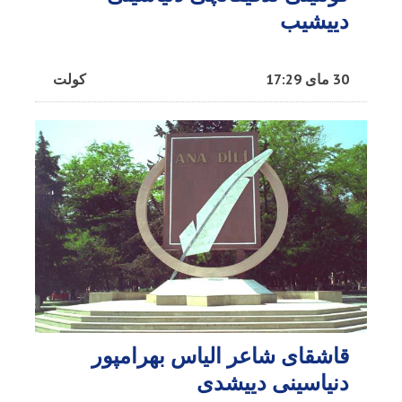
دییشیب
30 مای 17:29
کولت
قاشقای شاعر الیاس بهرامپور
دنیاسینی دییشدی