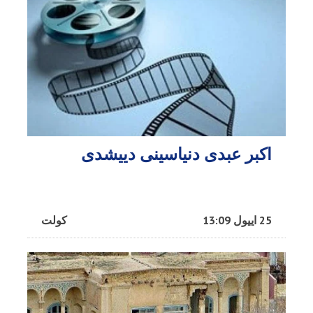
اکبر عبدی دنیاسینی دییشدی
25 اییول 13:09
کولت