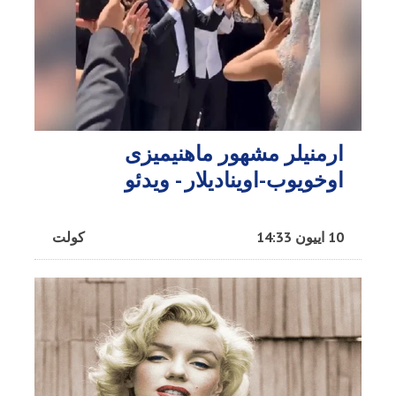
ارمنیلر مشهور ماهنیمیزی
اوخویوب-اوینادیلار - ویدئو
10 اییون 14:33
کولت