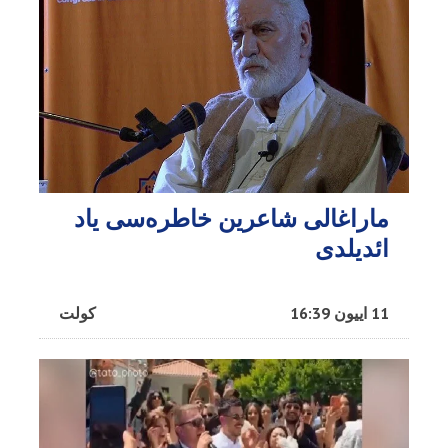
ماراغالی شاعرین خاطره‌سی یاد
ائدیلدی
11 اییون 16:39
کولت