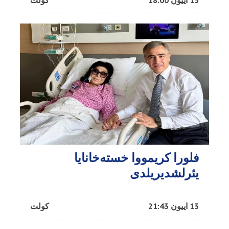
15 اییون 18:00
کولت
فلورا کریمووا خسته‌خانایا
یئرلشدیریلدی
13 اییون 21:43
کولت