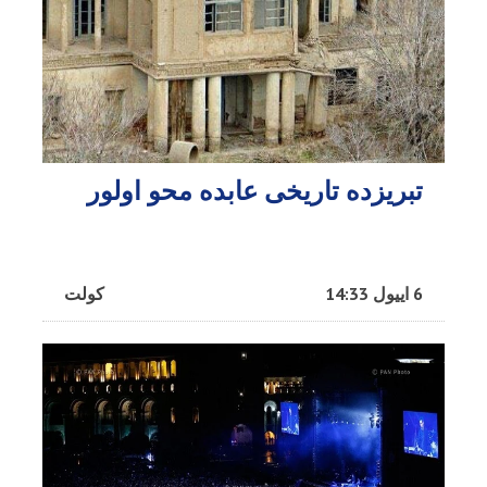
تبریزده تاریخی عابده محو اولور
6 اییول 14:33
کولت