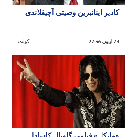
کادیر اینانیرین وصیتی آچیقلاندی
29 اییون 22:36
کولت
«مایکل» فیلمی گلوبال کاسادا