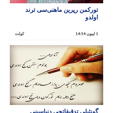
تورکمن رپرین ماهنی‌سی ترند
اولدو
1 اییون 14:54
کولت
گونئیلی تدقیقاتچی دنیاسینی