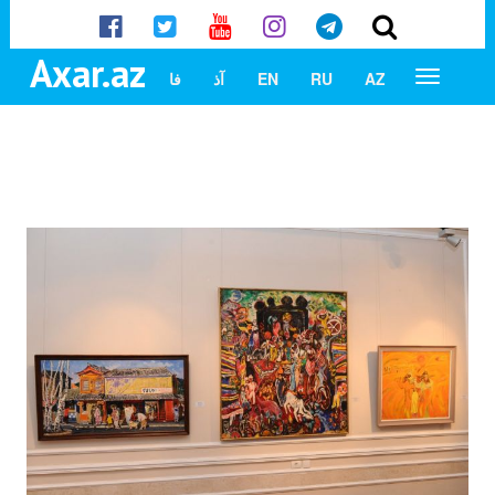
Axar.az
AZ
RU
EN
آذ
فا