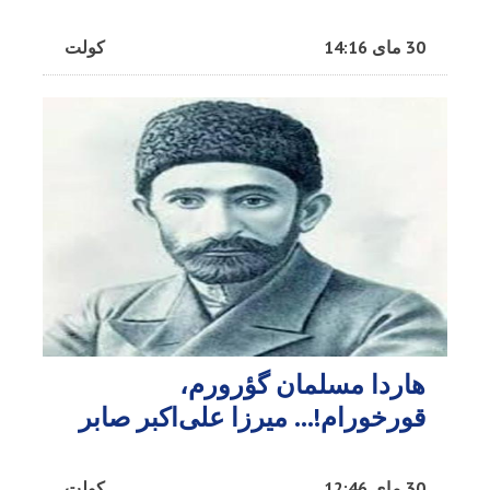
30 مای 14:16
کولت
هاردا مسلمان گؤرورم،
قورخورام!… میرزا علی‌اکبر صابر
30 مای 12:46
کولت