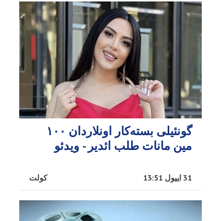
گونئیلی بسته‌کار اونلاردان ۱۰۰
مین مانات طلب ائدیر - ویدئو
31 اییول 13:51
کولت