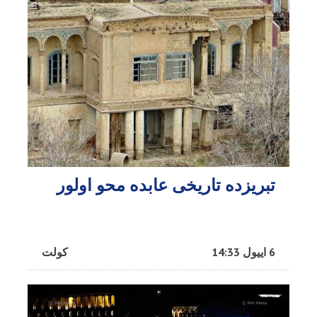
تبریزده تاریخی عابده محو اولور
6 اییول 14:33
کولت