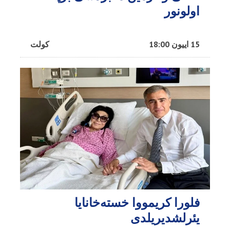
اولونور
15 اییون 18:00
کولت
فلورا کریمووا خسته‌خانایا
یئرلشدیریلدی