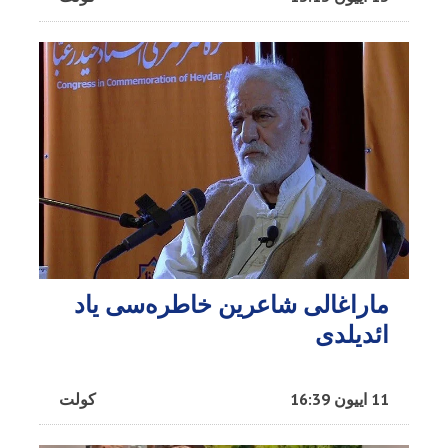
ماراغالی شاعرین خاطره‌سی یاد
ائدیلدی
11 اییون 16:39
کولت