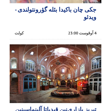
جکی چان باکیدا بئله گؤرونتولندی -
ویدئو
4 آوقوست 23:00
کولت
تبریز بازاری‌نین قیدیاتا آلینماسینین