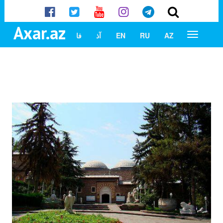
Axar.az
AZ
RU
EN
آذ
فا