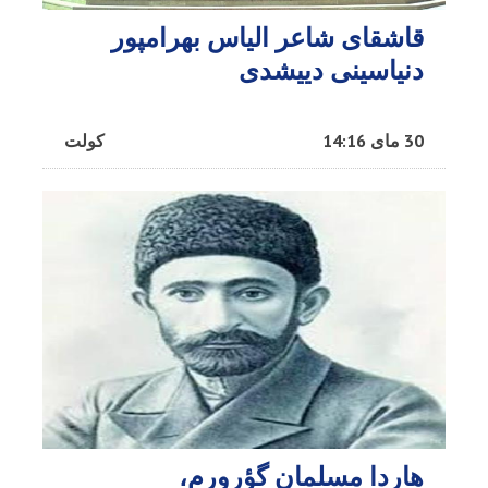
قاشقای شاعر الیاس بهرامپور
دنیاسینی دییشدی
30 مای 14:16
کولت
هاردا مسلمان گؤرورم،