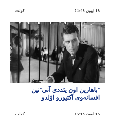
13 اییون 21:43
کولت
"باهارین اون یئددی آنی"نین
افسانه‌وی آکتیورو اؤلدو
13 اییون 13:13
کولت