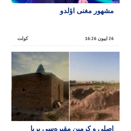
مشهور مغنی اؤلدو
26 اییون 16:26
کولت
اصلی و کرمین مقبره‌سی برپا