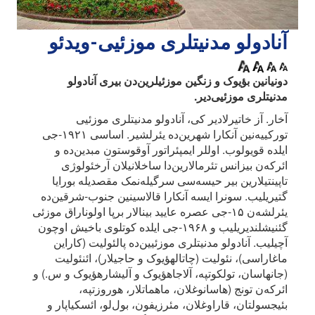
آنادولو مدنیتلری موزئیی-ویدئو
دونیانین بؤیوک و زنگین موزئیلرین‌دن بیری آنادولو
مدنیتلری موزئیی‌دیر.
آخار. آز خاتیرلادیر کی، آنادولو مدنیتلری موزئیی
تورکییه‌نین آنکارا شهرین‌ده یئرلشیر. اساسی ۱۹۲۱-جی
ایلده قویولوب. اوللر ایمپئراتور آوقوستون مبدین‌ده و
ائرکه‌ن بیزانس تئرمالارین‌دا ساخلانیلان آرخئولوژی
تاپینتیلارین بیر حیسه‌سی سرگیله‌نمک مقصدیله بورایا
گتیریلیب. سونرا ایسه آنکارا قالاسینین جنوب-شرقین‌ده
یئرلشه‌ن ۱۵-جی عصره عایید بینالار برپا اولوناراق موزئی
گئنیشلندیریلیب و ۱۹۶۸-جی ایلده کوتلوی باخیش اوچون
آچیلیب. آنادولو مدنیتلری موزئیین‌ده پالئولیت (کاراین
ماغاراسی)، نئولیت (چاتالهؤیوک و حاجیلار)، ائنئولیت
(جانهاسان، تولکوتپه، آلاجاهؤیوک و آلیشارهؤیوک و س.) و
ائرکه‌ن تونج (هاسانوغلان، ماهماتلار، هوروزتپه،
بئیجسولتان، قاراوغلان، مئرزیفون، بول‌لو، ائسکیاپار و