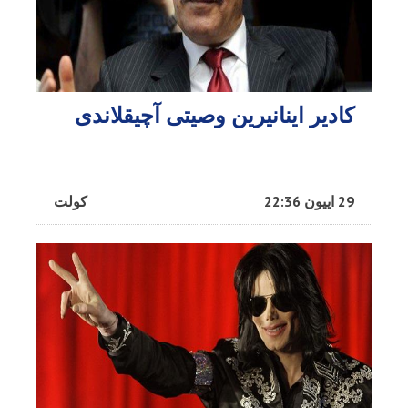
کادیر اینانیرین وصیتی آچیقلاندی
29 اییون 22:36
کولت