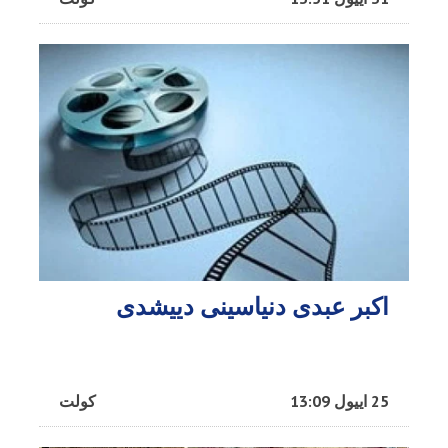
اکبر عبدی دنیاسینی دییشدی
25 اییول 13:09
کولت