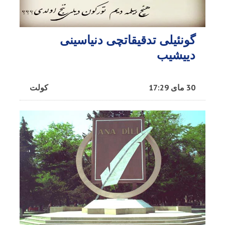
گونئیلی تدقیقاتچی دنیاسینی
دییشیب
30 مای 17:29
کولت