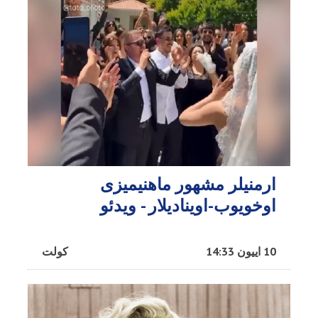
ارمنیلر مشهور ماهنیمیزی
اوخویوب-اوینادیلار - ویدئو
10 اییون 14:33
کولت