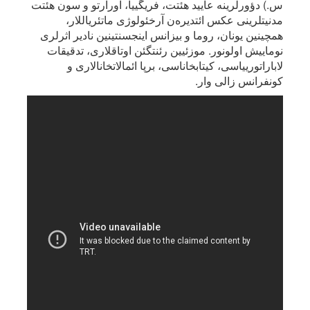
س.) دؤورلرینه عایید هئتت، فریگییا، اورارتو و سون هئتت
مدنیتلرینی عکس ائتدیره‌ن آرخئولوژی ماتئریاللار،
همچینین یونان، روما و بیزانس اینجسنتینین نادیر اثرلری
نوماییش اولونور. موزئیین رئنتگئن اوتاقلاری، تدقیقات
لاباراتورییاسی، کیتابخاناسی، برپا ائمالاتخانالاری و
کونفرانس زالی وار.