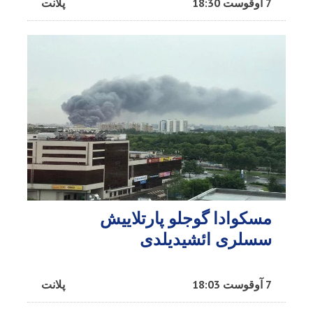
7 آوقوست 18:30
پلانت
مسکوادا گوجلو پارتلاییش
سسلری ائشیدیلدی
7 آوقوست 18:03
پلانت