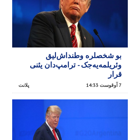
بو شخصلره وطنداش‌لیق
وئریلمه‌یه‌جک - ترامپ‌دان یئنی
قرار
7 آوقوست 14:33
پلانت