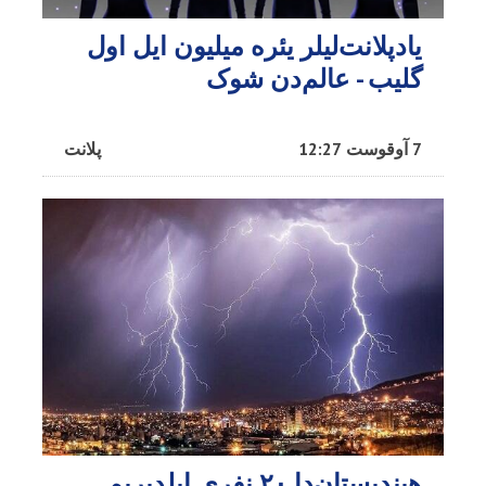
یادپلانت‌لیلر یئره میلیون ایل اول
گلیب - عالم‌دن شوک
7 آوقوست 12:27
پلانت
هیندیستان‌دا ۲۰ نفری ایلدیریم