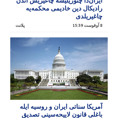
ایران‌دا چئوریلیشه چاغیریش ائد‌ن
رادیکال دین خادیمی محکمه‌یه
چاغیریلدی
8 آوقوست 15:39
پلانت
آمریکا سناتی ایران و روسیه ایله
باغلی قانون لاییحه‌سینی تصدیق