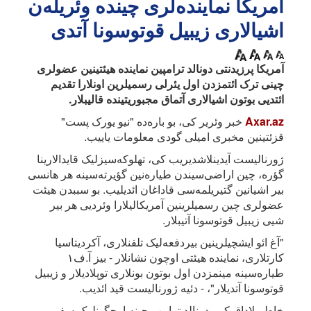
آمریکا نماینده‌لری چینده وئریله‌ن
اشیالاری زیبیل قوتوسونا آتدی
آمریکا پرزیدنتی دونالد ترامپین نماینده هیئتینین عضولری
چینی ترک ائتمزدن اول یئرلی رسمیلرین اونلارا تقدیم
ائتدیی بوتون اشیالاری آتماق مجبوریتینده قالیبلار.
Axar.az
خبر وئریر کی، بو باره‌ده "نیو یورک پست"
قزئتینین مخبری امیلی گودی معلومات یاییب.
ژورنالیست آیدینلاشدیریب کی، تهلوکه‌سیزلیک قایدالارینا
گؤره، چین اراضی‌سیندن طیاره‌نین گؤیرته‌سینه هر هانسی
بیر اشیانین گتیریلمه‌سی قاداغان ائدیلیب. بو سببدن هیئت
عضولری چین رسمیلرینین آمریکالیلارا وئردیی هر بیر
شیی زیبیل قوتوسونا آتیبلار.
"آغ ائو ایشچیلرینین بیردفعه‌لیک تلفنلاری، آکردیتاسیا
کارتلاری، نماینده هیئتی اوچون نشانلار - بیز آ.ف۱
طیاره‌سینه مینمزدن اول بوتون بونلاری توپلادیلار و زیبیل
قوتوسونا آتدیلار"، - دئیه ژورنالیست قید ائدیب.
خاطیرلاداق کی، دونالد ترامپ چینه اوچگونلوک سفر