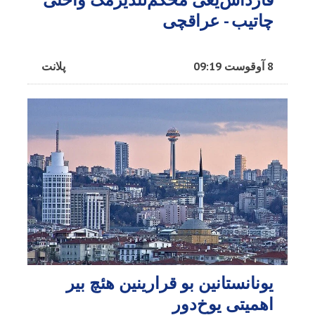
چاتیب - عراقچی
8 آوقوست 09:19
پلانت
یونانستانین بو قرارینین هئچ بیر
اهمیتی یوخ‌دور