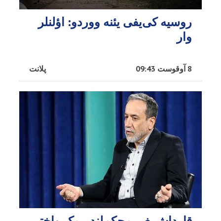
روسیه کی‌یفی یئنه ووردو: اؤلنلر
وار
8 آوقوست 09:43
پلانت
قارداش‌یغی محکم‌لندیرمک واختی