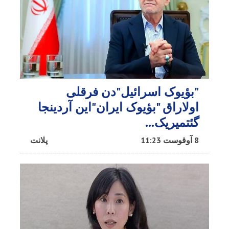
"بؤیوک اسرائیل"دن فرقلی
اولاراق "بؤیوک ایران"این آردینجا
گئتمیریک...
8 آوقوست 11:23
پلانت