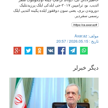
ائدیب. بو، ترامپین ۲۰۱۷-جی ایلدکی ایلک پرزیدنتلیک
دوروندن بری، یعنی سون دوققوز ایلده پکینه ائتدیی ایلک
رسمی سفردیر.
#https://ca.axar.az/
مولف: Axar.az
تاریخ : 2026.05.15 / 20:57
دیگر خبرلر