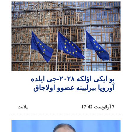
بو ایکی اؤلکه ۲۰۲۸-جی ایلده
آوروپا بیرلیینه عضوو اولاجاق
7 آوقوست 17:42
پلانت