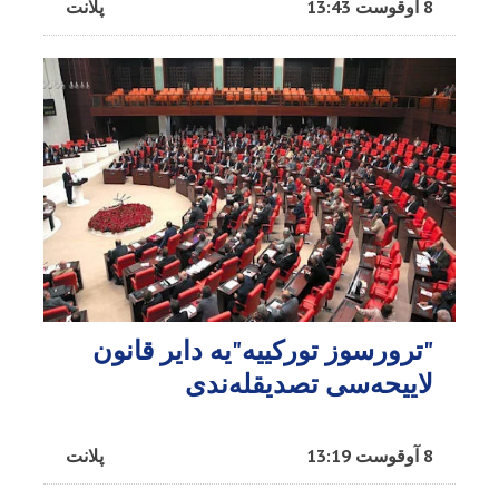
8 آوقوست 13:43
پلانت
"ترورسوز تورکییه"یه دایر قانون
لاییحه‌سی تصدیقله‌ندی
8 آوقوست 13:19
پلانت