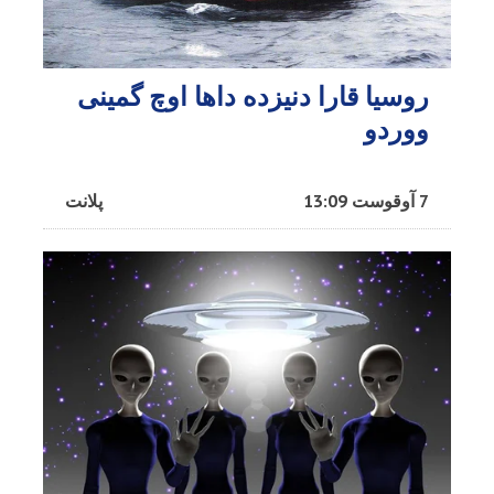
روسیا قارا دنیزده داها اوچ گمینی
ووردو
7 آوقوست 13:09
پلانت