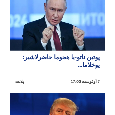
پوتین ناتو-یا هجوما حاضرلاشیر:
یوخلاما...
7 آوقوست 17:00
پلانت