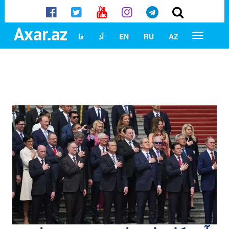
Axar.az
AZ
RU
EN
آذ
فا