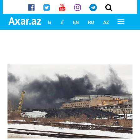
Axar.az
AZ
RU
EN
آذ
فا