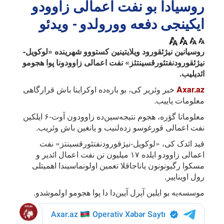
روسیادا بو نفت اعمالی زاوودو
ایکینجی دفعه وورولدو - ویدئو
روسیانین نیژئقورود ویلایتینین کستووو شهرینده «لوکویل-
نیژئقورودنفتئورقسینتئز» نفت اعمالی زاوودونا پوا هجومو
ائدیلیب.
Axar.az
خبر وئریر کی، بو باره‌ده اوکراینا باش قرارگاهی
معلومات یاییب.
معلوماتا گؤره، هجوم نتیجه‌سین‌ده زاوودون آوت-۶ ایلکین
نفت اعمالی قورغوسو زده‌لنیب و یانغین باش وئریب.
قید ائدک کی، «لوکویل-نیژقورودنفتئورقسینتز» نفت
اعمالی زاوودو ایلده ۱۷ میلیون تن نفت اعمال ائدیر و
مسکوا رگیونونون یاناجاقلا تعمین اولونماسیندا اهمیتلی
رول اویناییر.
موسسه‌یه بو ایلین آپرل آیین‌دا دا پوا هجومو اولموشدو.