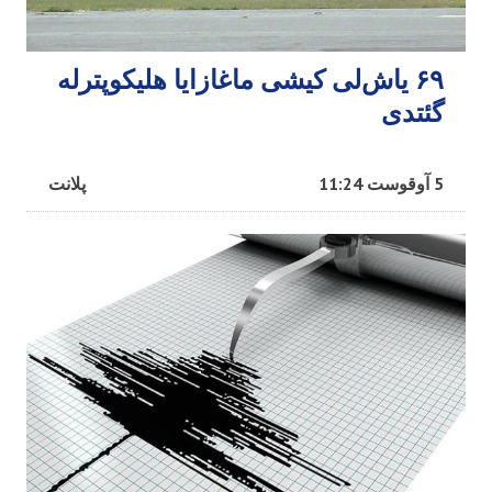
۶۹ یاش‌لی کیشی ماغازایا هلیکوپترله
گئتدی
5 آوقوست 11:24
پلانت