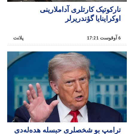
نارکوتیک کارتلری آداملارینی
اوکراینایا گؤندریرلر
6 آوقوست 17:21
پلانت
ترامپ بو شخصلری حبسله هده‌له‌دی