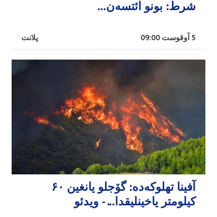
شرط: بونو ائتسه‌ن...
5 آوقوست 09:00
پلانت
آفینا تهلوکه‌ده: گۆجلو یانغین ۶۰
کیلومتر یاخینلیقدا... - ویدئو