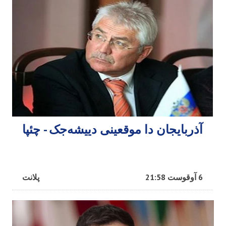
آذربایجان دا موقعینی دییشه‌جک - چئپا
6 آوقوست 21:58
پلانت