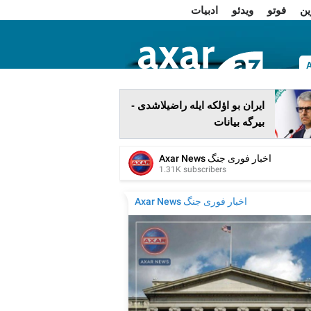
ین
فوتو
ویدئو
ادبیات
ا
ایران بو اؤلکه ایله راضیلاشدی -
بیرگه بیانات