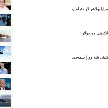
سیایا بولاشیبلار - ترامپ
نکرینی ووردولار
تینی بئله وورا بیلمه‌دی