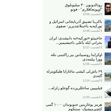
رونالدونون ۳۰ میلیونلوق
"اویونجاقلاری" - فوتو
5 آوقوست 13:09
باکی‌یا تضییق آذربایجانی اسرائیل و
تورکیه‌یه یاخینلاشدیریر- صفوی
5 آوقوست 12:48
حاجییئو «تورکیه»یه دانیشدی: ایران
بحرانی ایله باغلی باخیشیمیز...
5 آوقوست 12:27
اوکراینا روسییانین بیر راکتینی بئله
وورا بیلمه‌دی
5 آوقوست 12:06
۶۹ یاش‌لی کیشی ماغازایا هلیکوپترله
گئتدی
5 آوقوست 11:24
فیلیپپین ساحللرین‌ده گوجلو زلزله...
5 آوقوست 11:03
هرمز بوغازینین جنوبوندان ۱۰۰۰ گمی
کئچیرمیشیک- سنتکوم