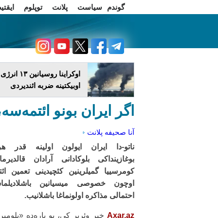
گوندم
سیاست
پلانت
توپلوم
ایقتی
اخبار فارسی
چاغداش تریبونو
اوکراینا روسیانین ۱۳ انرژی
اوبیکتینه ضربه ائندیردی
اگر ایران بونو ائتمه‌سه،
آنا صحیفه
پلانت
ناتو-دا ایران ایولون اولینه قدر هر
بوغازینداکی بلوکادانی آرادان قالدیرما
کومرسییا گمیلرینین کئچیدینی تعمین ائ
اوچون خصوصی میسیانین باشلادیلما
احتمالی مذاکره اولونماغا باشلانیب.
Axar.az
خبر وئریر کی، بو باره‌ده «بلومب