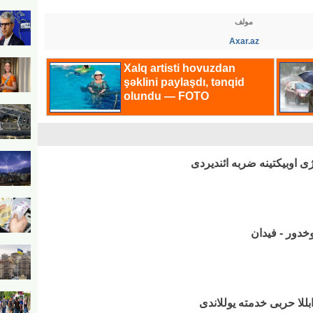
مولف
Axar.az
یوخدور - فیدان
بللا حربی خدمته یوللاندی