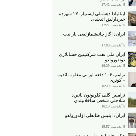
5 آوقوست 17:42
ایتالیادا دهشتلی ایستیلر: ۲۷ شهرده
خبردارلیق ائدیلدی
5 آوقوست 17:21
ایران‌دا گاز چاتیشمازلیغی یارانیب
5 آوقوست 17:00
ایران ملی نفت شرکتینین حسابلاری
دوندورولدو
5 آوقوست 16:39
ترامپ ۱۰۶ دفعه ایرانی مغلوب ائدیب
– کوثری
5 آوقوست 16:39
ترامپین گلف کلوبونون یانین‌دا
سلاحلی شخص ساخلانیلدی
5 آوقوست 16:18
ایران‌دا پلیس ظابطی اؤلدورولدو
5 آوقوست 15:57
جکی چان ایچریشهرده: بعضی