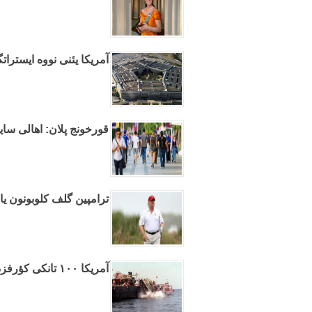
آمریکا یئنی نووه ایسترات
قورخونج پلان: اهالی سایی
ترامپین گلف کلوبونون ی
آمریکا ۱۰۰ تانکی کؤرفزده باتیردی