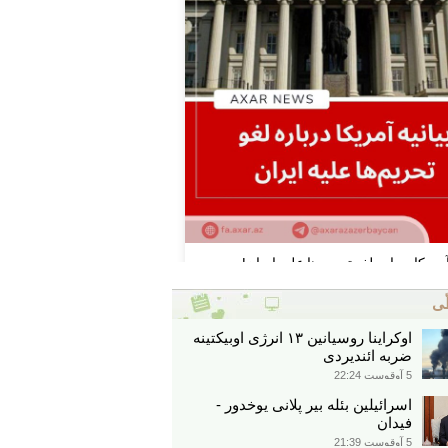
ّی
اوکراینا روسیانین ۱۳ انرژی اوبیکتینه
ضربه ائندیردی
5 آوقوست 22:24
اسرائیلین بئله بیر پلانی یوخدور -
فیدان
5 آوقوست 21:39