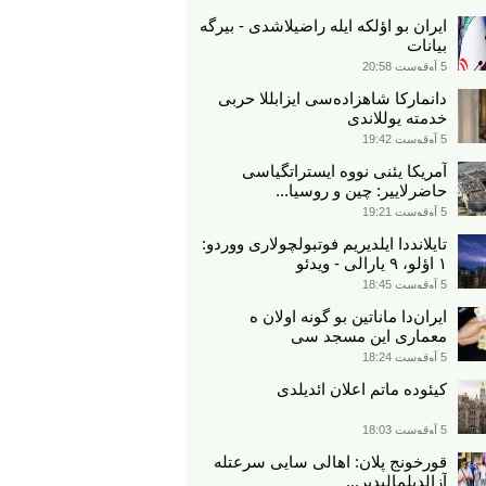
ایران بو اؤلکه ایله راضیلاشدی - بیرگه
بیانات
5 آوقوست 20:58
دانمارکا شاهزاده‌سی ایزابللا حربی
خدمته یوللاندی
5 آوقوست 19:42
آمریکا یئنی نووه ایستراتگیاسی
حاضرلاییر: چین و روسیا...
5 آوقوست 19:21
تایلانددا ایلدیریم فوتبولچولاری ووردو:
۱ اؤلو، ۹ یارالی - ویدئو
5 آوقوست 18:45
ایران‌دا ماناتین بو گونه اولان ه
معماری این مسجد سی
5 آوقوست 18:24
کیئوده ماتم اعلان ائدیلدی
5 آوقوست 18:03
قورخونج پلان: اهالی سایی سرعتله
آزالدیلمالیدیر...