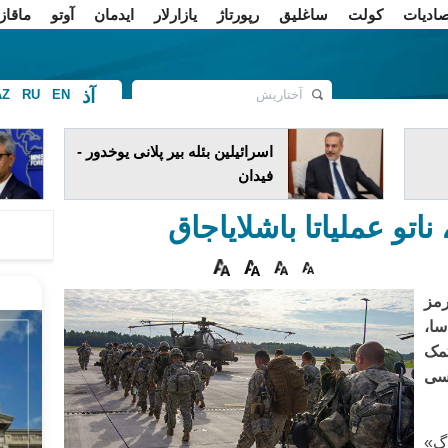
صادیات
کولت
ساغلیق
رپورتاژ
یازارلار
ایدمان
آوتو
ماقاز
آذ
AZ
RU
EN
ف
اسرائیلین بئله بیر پلانی یوخدور -
فیدان
 ناتو عملیاتا باشلایاجاق
مز
سا،
تمک
سی
رگ»