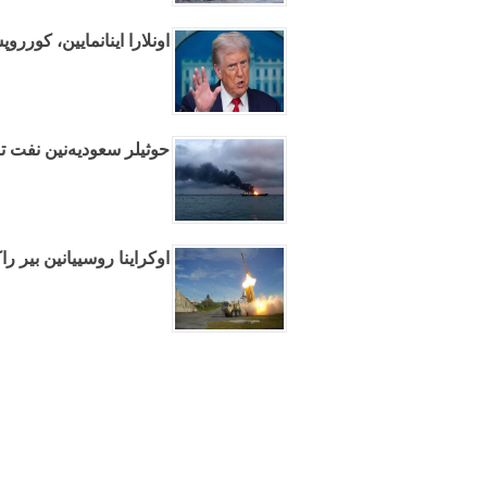
اونلارا اینانمایین، کورروپ
حوثیلر سعودیه‌نین نفت تا
اوکراینا روسییانین بیر راک