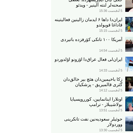
صحنه‌لر لنته آلینیر - ویدئو
5 آوقوست 15:36
ایران‌دا داها ۶ ایدمان زالینین فعالیتینه
قاداغا قویولدو
5 آوقوست 15:15
آمریکا ۱۰۰ تانکی کؤرفزده باتیردی
5 آوقوست 14:54
ایران‌لی فعال عراق‌دا اؤزونو اؤلدوردو
5 آوقوست 14:33
زکا باخیمین‌دان هئچ بیر خالق‌دان
گئری قالمیریق - پزشکیان
5 آوقوست 14:12
اونلارا اینانمایین، کورروپسیایا
بولاشیبلار - ترامپ
5 آوقوست 13:51
حوثیلر سعودیه‌نین نفت تانکرینی
ووردولار
5 آوقوست 13:30