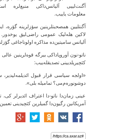
آگنت‌لییی آلیانس‌داکی منبع‌لره استن
معلومات یاییب.
آگنتلیین همصحبتلرینین سؤزلرینه گؤره، اید
آلیانس سامیتین‌ده مذاکره اولوناجاغی گؤزلنی
ناتو-نون آوروپاداکی بیرگه قوه‌لرینین عال
کئچیریلدیینی تصدیقله‌ییب:
«اولجه سیاسی قرار قبول ائدیلمه‌لیدیر، سو
دوشونوره‌م‌می؟ تمامیله بلی».
عینی زمان‌دا ناتو-دا اعتراف ائدیرلر کی،
آمریکانین رگیون‌دا گمیلرین کئچیدینی تعم
#https://ca.axar.az/