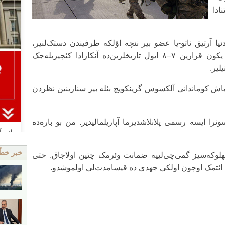
ادا
ئیا آرتیق ناتو-یا عضو بیر نئچه اؤلکه طرفیندن دستک‌لنیر،
لاکین هله‌لیک عمومی راضی‌لیق یوخدور. یکون قرارین ۷–۸ ایول تاریخلرین‌ده آنکارادا کئچیریله‌جک
لیر.
ی باش کوماندانی آلکسوس گرینکویچ بئله بیر سنارینین نظردن
نرا ایسه رسمی پلانلاشدیرما آپاریلمالیدیر. من بو باره‌ده
خبر خط
 تهلوکه‌سیز گمی‌چی‌لییه ضمانت وئرمک چتین اولاجاق. حتی
ین ائتمک اوچون اولکی جهدی ده قیسامدت‌لی اولموشدو.