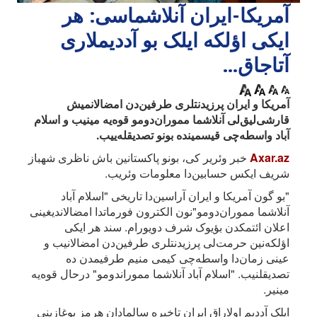
آمریکا-ایران آنلاشماسی: هر
ایکی اؤلکه ایلک بو آددیملاری
آتاجاق...
آمریکا و ایران پرزیدنتلری طرفین‌دن امضالانمیش
قارشی‌لیق‌لی آنلاشما مموران‌دومو قوه‌یه مینیب و اسلام
آباد واسطه‌چی قیسمینده بونو تصدیقله‌ییب.
Axar.az
خبر وئریر کی، بونو پاکستانین باش ناظری شهباز
شریف ایکس حسابین‌دا معلومات وئریب.
"بو گون آمریکا و ایران آراسین‌دا تاریخی "اسلام آباد
آنلاشما مموران‌دومو"نون الکترون فورماتدا امضالاندیغینی
اعلان ائتمکدن بؤیوک شرف دویورام. سند هر ایکی
اؤلکه‌نین حرمت‌لی پرزیدنتلری طرفین‌دن امضالانیب و
عینی زمان‌دا واسطه‌چی کیمی منیم طرفیمدن ده
تصدیقلنیب. "اسلام آباد آنلاشما مموراندومو" درحال قوه‌یه
مینیر.
ایلک آددیم اولاراق ایران تاخیره سالمادان هرمز بوغازینی