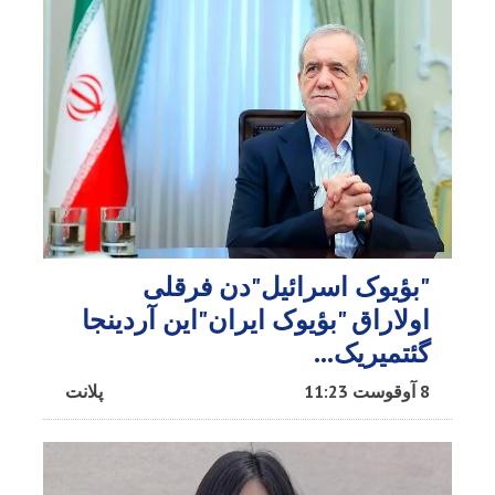
"بؤیوک اسرائیل"دن فرقلی
اولاراق "بؤیوک ایران"این آردینجا
گئتمیریک...
8 آوقوست 11:23
پلانت