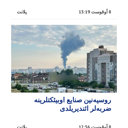
8 آوقوست 13:19
پلانت
روسیه‌نین صنایع اوبیئکتلرینه
ضربه‌لر ائندیریلدی
8 آوقوست 12:56
پلانت