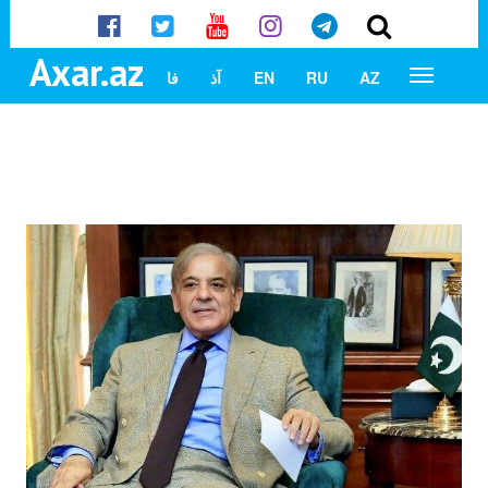
Axar.az
AZ
RU
EN
آذ
فا