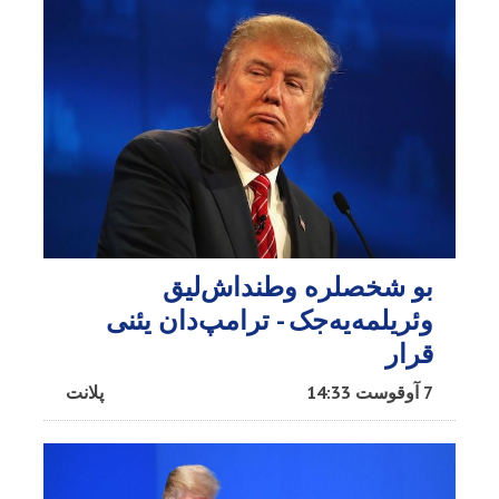
بو شخصلره وطنداش‌لیق
وئریلمه‌یه‌جک - ترامپ‌دان یئنی
قرار
7 آوقوست 14:33
پلانت