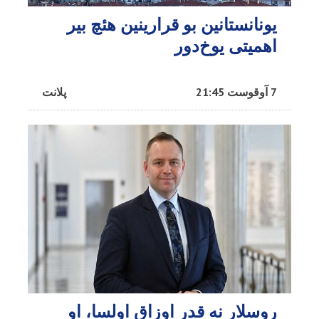
یونانستانین بو قرارینین هئچ بیر
اهمیتی یوخ‌دور
7 آوقوست 21:45
پلانت
روسلار نه قدر اوزاق اولسا، او