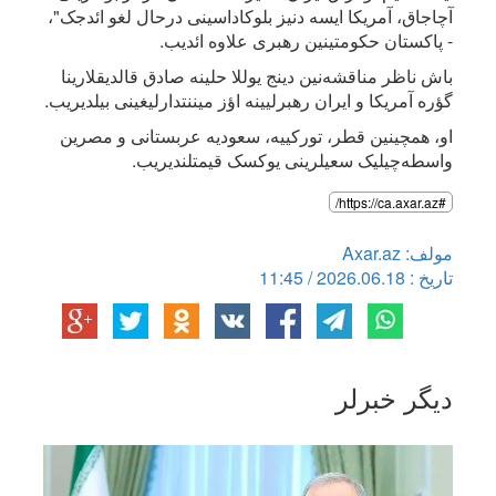
آچاجاق، آمریکا ایسه دنیز بلوکاداسینی درحال لغو ائد‌جک"،
- پاکستان حکومتینین رهبری علاوه ائدیب.
باش ناظر مناقشه‌نین دینج یوللا حلینه صادق قالدیقلارینا
گؤره آمریکا و ایران رهبرلیینه اؤز میننتدارلیغینی بیلدیریب.
او، همچینین قطر، تورکییه، سعودیه عربستانی و مصرین
واسطه‌چیلیک سعیلرینی یوکسک قیمتلندیریب.
#https://ca.axar.az/
مولف: Axar.az
تاریخ : 2026.06.18 / 11:45
دیگر خبرلر