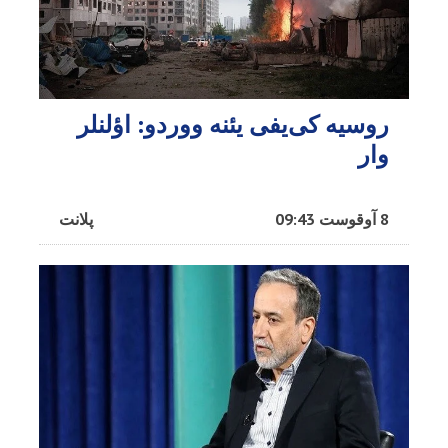
روسیه کی‌یفی یئنه ووردو: اؤلنلر
وار
8 آوقوست 09:43
پلانت