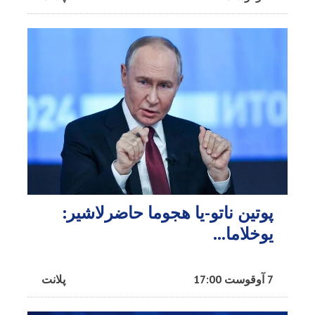
پوتین ناتو-یا هجوما حاضرلاشیر:
یوخلاما...
7 آوقوست 17:00
پلانت