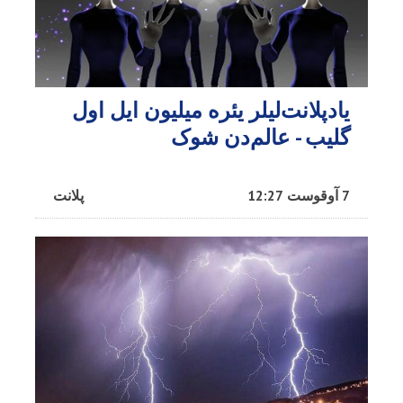
یادپلانت‌لیلر یئره میلیون ایل اول
گلیب - عالم‌دن شوک
7 آوقوست 12:27
پلانت