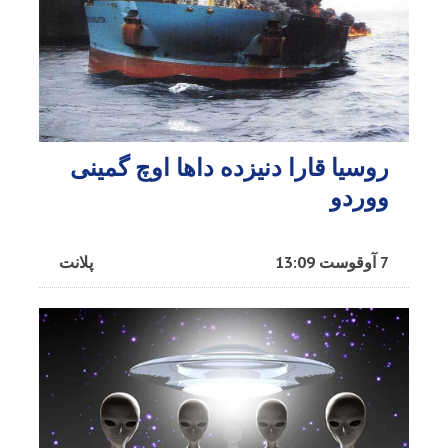
روسیا قارا دنیزده داها اوچ گمینی
ووردو
7 آوقوست 13:09
پلانت