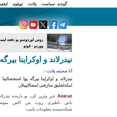
گوندم
سیاست
پلانت
توپلوم
ایقتی
اخبار فارسی
چاغداش تریبونو
روس اوردوسو بو دفعه ایستا
ووردو - فوتو
نیدرلاند و اوکراینا بیر
آنا صحیفه
پلانت
نیدرلاند و اوکراینا بیرگه پوا استحصالینا د
امکداشلیق سازشی امضالاییبلار.
Axar.az
خبر وئریر کی، بو باره‌ده نیدرلان
باش ناظیری روب یتن اکس سوسی
شبکه‌سینده معلومات یاییب.