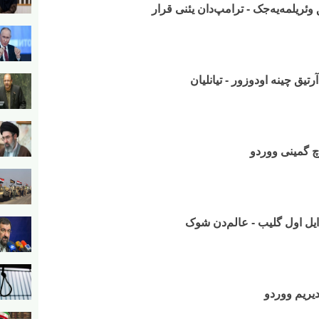
ریلمه‌یه‌جک - ترامپ‌دان یئنی قرار
تیق چینه اودوزور - تیانلیان
وچ گمینی ووردو
ن ایل اول گلیب - عالم‌دن شوک