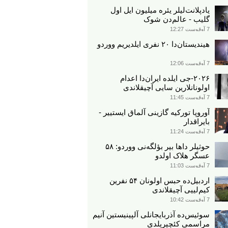
یادپلانت‌لیلر یئره میلیون ایل اول
گلیب - عالم‌دن شوک
7 آوقوست 12:27
هیندیستان‌دا ۲۰ نفری ایلدیریم ووردو
7 آوقوست 12:06
۲۰۲۶-جی ایلده ایران‌دا اعدام
اولونانلارین سایی آچیقلاندی
7 آوقوست 11:45
آوروپا تورکیه گازینی آلماق ایستییر -
بایراقدار
7 آوقوست 11:24
حوثیلر داها بیر بؤلگه‌نی ووردو: ۵۸
عسگر هلاک اولدو
7 آوقوست 11:03
اردبیل‌ده حبس اولونان ۵۴ نفرین
کیم‌لییی آچیقلاندی
7 آوقوست 10:42
سوئیس‌ده آذربایجانلی آلپینیستین آنیم
مراسمی کئچیریلدی