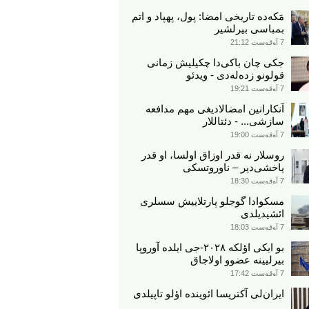
مَکه‌ده تاریخی امضا: پول، پهپاد و اتم
بمباسی بیرلشیر
7 آوقوست 21:12
جکی چان باکی‌دا چکیلیش زمانی
قولونو زده‌له‌دی - ویدئو
7 آوقوست 19:21
آنکارانین امضالادیغی مهم مدافعه
سازشی... - دئتاللار
7 آوقوست 19:00
روسلار نه قدر اوزاق اولسا، او قدر
یاخشی‌دیر – ناوروتسکی
7 آوقوست 18:30
مسکوادا گوجلو پارتلاییش سسلری
ائشیدیلدی
7 آوقوست 18:03
بو ایکی اؤلکه ۲۰۲۸-جی ایلده آوروپا
بیرلیینه عضوو اولاجاق
7 آوقوست 17:42
ایران‌لی آکتریسا ائوینده اؤلو تاپیلدی