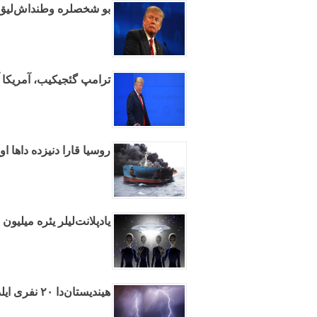
بو شخصلره وطنداش‌لیق وئ
ترامپ گئجیکیب، آمریکا آر
روسیا قارا دنیزده داها ا
یادپلانت‌لیلر یئره میلیو
هیندیستان‌دا ۲۰ نفری ایلدیریم ووردو