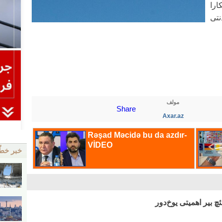
ارا
نتی
مولف
Share
Axar.az
خبر خط
ئچ بیر اهمیتی یوخ‌دور