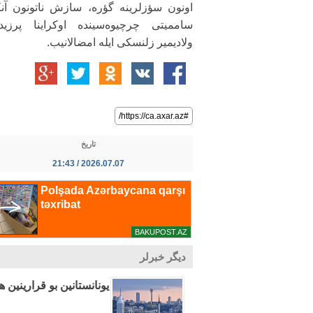
اونون سؤزلرینه گؤره، سازش ناتونون آنک
ساممیتی چرچیوه‌سینده اوکراینا پرزید
ولادیمیر زلنسکی ایله امضالانیب.
#https://ca.axar.az/
تاریخ
2026.07.07 / 21:43
دیگر خبرلر
یونانستانین بو قرارینین ه