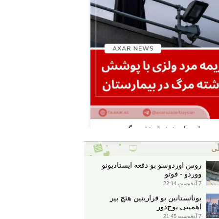
ّی
روس اوردوسو بو دفعه ایستادیونو
ووردو - فوتو
7 آوقوست 22:14
یونانستانین بو قرارینین هئچ بیر
اهمیتی یوخ‌دور
7 آوقوست 21:45