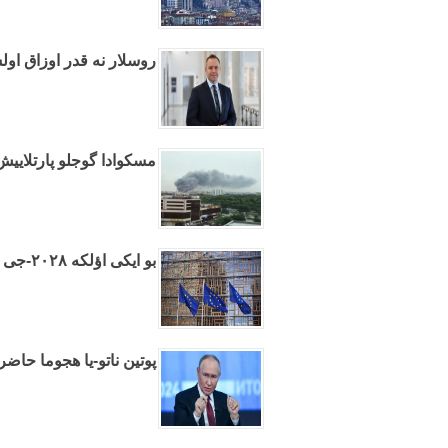
روسلار نه قدر اوزاق اول
مسکوادا گوجلو پارتلایی
بو ایکی اؤلکه ۲۰۲۸-جی ایلده آوروپا بیرلیینه عضوو اولاجاق
پوتین ناتو-یا هجوما حاضرل