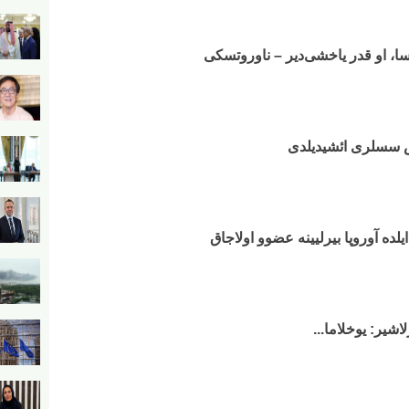
سا، او قدر یاخشی‌دیر – ناوروتسکی
ش سسلری ائشیدیلدی
اشیر: یوخلاما...