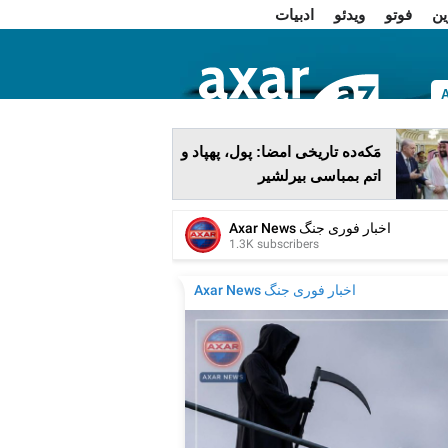
ین
فوتو
ویدئو
ادبیات
ا
مَکه‌ده تاریخی امضا: پول، پهپاد و
اتم بمباسی بیرلشیر