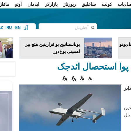
صادیات
کولت
ساغلیق
رپورتاژ
یازارلار
ایدمان
آوتو
ماقاز
آذ
AZ
RU
EN
ف
دیونو
یونانستانین بو قرارینین هئچ بیر
اهمیتی یوخ‌دور
گه پوا استحصال ائد‌جک
ایر
دین
ال