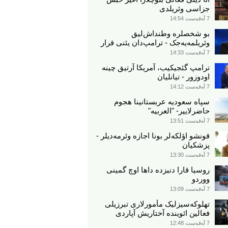
جزاسی وئریلدی
7 آوقوست 14:54
بو شخصلره وطنداش‌لیق
وئریلمه‌یه‌جک - ترامپ‌دان یئنی قرار
7 آوقوست 14:33
ترامپ گئجیکیب، آمریکا آرتیق چینه
اودوزور - تیانلیان
7 آوقوست 14:12
سپاه سعودیه عربستانینا هجوم
حاضرلاییر- "العربیه"
7 آوقوست 13:51
قونشو اؤلکه‌لر بونا اجازه وئرمه‌دیلر -
پزشکیان
7 آوقوست 13:30
روسیا قارا دنیزده داها اوچ گمینی
ووردو
7 آوقوست 13:09
تهلوکه‌سیزلیک مأمورلاری تبرزیلی
فعالین ائوینده آختاریش آپاردی
7 آوقوست 12:48