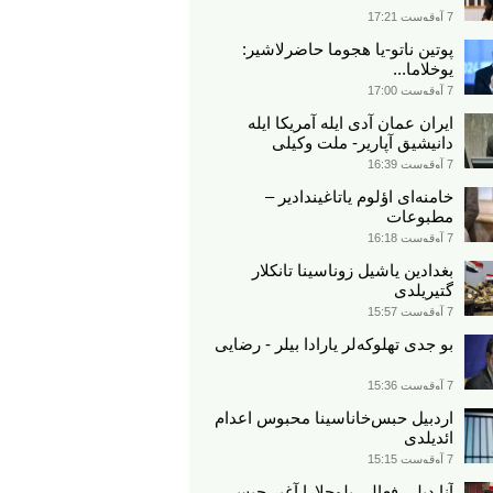
7 آوقوست 17:21
پوتین ناتو-یا هجوما حاضرلاشیر:
یوخلاما...
7 آوقوست 17:00
ایران عمان آدی ایله آمریکا ایله
دانیشیق آپاریر- ملت وکیلی
7 آوقوست 16:39
خامنه‌ای اؤلوم یاتاغیندادیر –
مطبوعات
7 آوقوست 16:18
بغدادین یاشیل زوناسینا تانکلار
گتیریلدی
7 آوقوست 15:57
بو جدی تهلوکه‌لر یارادا بیلر - رضایی
7 آوقوست 15:36
اردبیل حبس‌خاناسینا محبوس اعدام
ائدیلدی
7 آوقوست 15:15
آنا دیلی فعالی بلوچلارا آغیر حبس