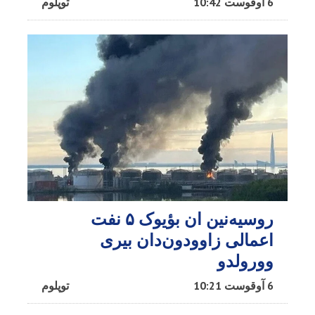
6 آوقوست 10:42
توپلوم
روسیه‌نین ان بؤیوک ۵ نفت
اعمالی زاوودون‌دان بیری
وورولدو
6 آوقوست 10:21
توپلوم