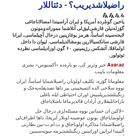
راضیلاشدیریب؟ - دئتاللار
یاخین گونلرده آمریکا و ایران آراسیندا امضالاناجاغی
گؤزله‌نیلن قارشی‌لیق‌لی آنلاشما مموراندومونون
لایحه‌سینه اساساً، هرمز بوغازینین درحال آچیلماسی، ایرانا
قارشی سانکسیالارین یومشالدیلماسی، لیوان دا داخل
اولماقلا، آتشکس رژیمینین ۶۰ گون اوزادیلماسی نظرده
توتولور.
Axar.az
خبر وئریر کی، بو باره‌ده «آکسیوس» نشری
معلومات یاییب.
معلوماتا گؤره، تکلیف اولونان راضیلاشمایا اساساً، ایران
نووه سلاحی الده ائتمیجیینی بیر داها تصدیقله‌یه‌جک و
زنگینلشدیریلمیش اوران احتیاطی ایله باغلی
ناراحاتلیقلاری آرادان قالدیرماغا باشلایاجاق.
«لاکین ان حساس نووه مسئله‌لری درحال حل
اولونمایاجاق. بونون عوضینه اونلار آیریجا، داها اطراف‌لی
راضیلاشمادا مذاکره اولوناجاق و ب.ام.ت-نین نظارتی
آلتیندا ایرانین اورانینین زنگینلشدیرمه سویه‌سینین