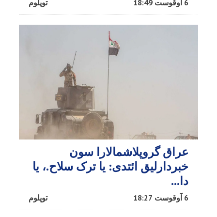
6 آوقوست 18:49
توپلوم
عراق گروپلاشمالارا سون
خبردارلیق ائتدی: یا ترک سلاح.، یا
دا…
6 آوقوست 18:27
توپلوم