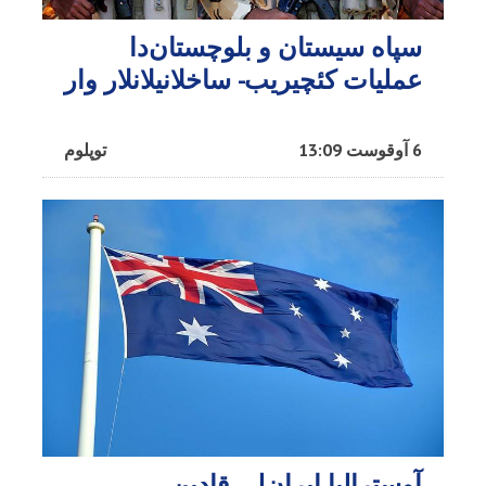
سپاه سیستان و بلوچستان‌دا
عملیات کئچیریب- ساخلانیلانلار وار
6 آوقوست 13:09
توپلوم
آوسترالیا ایران‌لی قادین