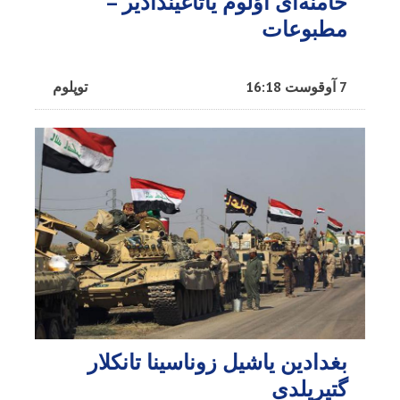
خامنه‌ای اؤلوم یاتاغیندادیر –
مطبوعات
7 آوقوست 16:18
توپلوم
بغدادین یاشیل زوناسینا تانکلار
گتیریلدی