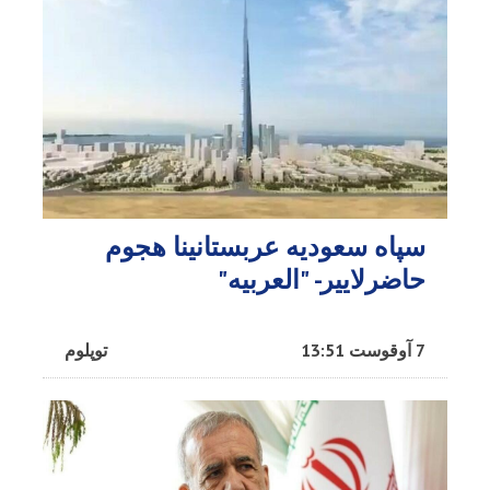
سپاه سعودیه عربستانینا هجوم
حاضرلاییر- "العربیه"
7 آوقوست 13:51
توپلوم