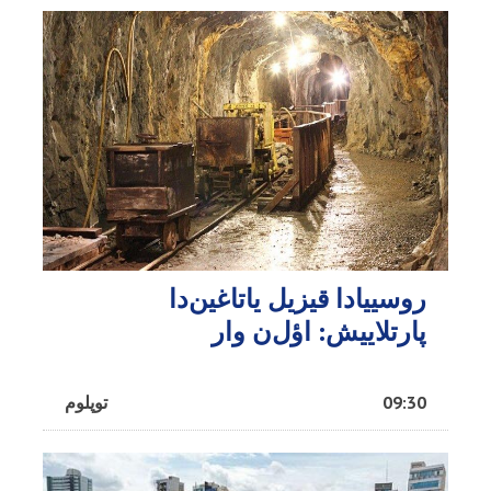
روسییادا قیزیل یاتاغین‌دا
پارتلاییش: اؤل‌ن وار
09:30
توپلوم