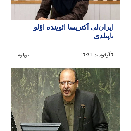
ایران‌لی آکتریسا ائوینده اؤلو
تاپیلدی
7 آوقوست 17:21
توپلوم