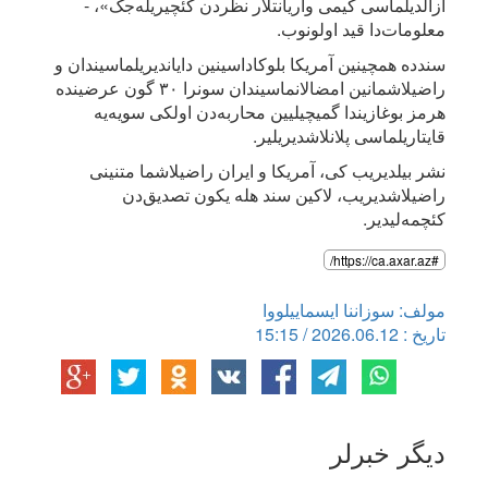
آزالدیلماسی کیمی واریانتلار نظردن کئچیریله‌جک»، -
معلومات‌دا قید اولونوب.
سندده همچینین آمریکا بلوکاداسینین دایاندیریلماسیندان و
راضیلاشمانین امضالانماسیندان سونرا ۳۰ گون عرضینده
هرمز بوغازیندا گمیچیلیین محاربه‌دن اولکی سویه‌یه
قایتاریلماسی پلانلاشدیریلیر.
نشر بیلدیریب کی، آمریکا و ایران راضیلاشما متنینی
راضیلاشدیریب، لاکین سند هله یکون تصدیق‌دن
کئچمه‌لیدیر.
#https://ca.axar.az/
مولف: سوزاننا ایسماییلووا
تاریخ : 2026.06.12 / 15:15
دیگر خبرلر