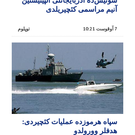
سوئیس‌ده آذربایجانلی آلپینیستین
آنیم مراسمی کئچیریلدی
7 آوقوست 10:21
توپلوم
سپاه هرموزده عملیات کئچیردی:
هدفلر وورولدو