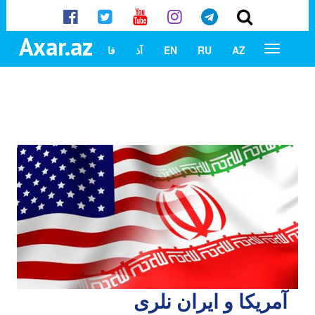
Axar.az
AZ
RU
EN
آذ
فا
آمریکا و ایران نلری