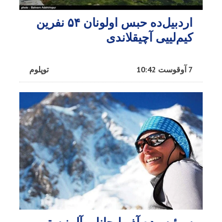
اردبیل‌ده حبس اولونان ۵۴ نفرین
کیم‌لییی آچیقلاندی
7 آوقوست 10:42
توپلوم