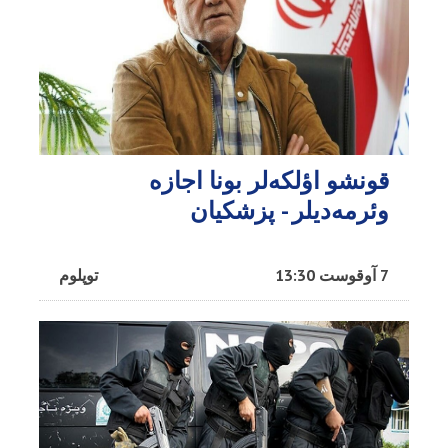
قونشو اؤلکه‌لر بونا اجازه
وئرمه‌دیلر - پزشکیان
7 آوقوست 13:30
توپلوم