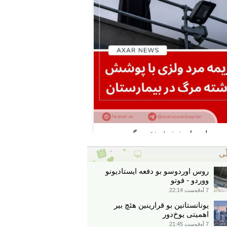
ّی
روس اوردوسو بو دفعه ایستادیونو
ووردو - فوتو
7 آوقوست 22:14
یونانستانین بو قرارینین هئچ بیر
اهمیتی یوخ‌دور
7 آوقوست 21:45