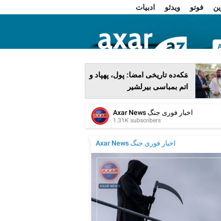
ین
فوتو
ویدئو
ادبیات
ا
مَکه‌ده تاریخی امضا: پول، پهپاد و
اتم بمباسی بیرلشیر