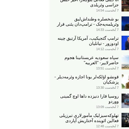
جزاسی وئریلدی
7 آوقوست 14:54
بو شخصلره وطنداش‌لیق
وئریلمه‌یه‌جک - ترامپ‌دان یئنی قرار
7 آوقوست 14:33
ترامپ گئجیکیب، آمریکا آرتیق چینه
اودوزور - تیانلیان
7 آوقوست 14:12
سپاه سعودیه عربستانینا هجوم
حاضرلاییر- "العربیه"
7 آوقوست 13:51
قونشو اؤلکه‌لر بونا اجازه وئرمه‌دیلر -
پزشکیان
7 آوقوست 13:30
روسیا قارا دنیزده داها اوچ گمینی
ووردو
7 آوقوست 13:09
تهلوکه‌سیزلیک مأمورلاری تبرزیلی
فعالین ائوینده آختاریش آپاردی
7 آوقوست 12:48