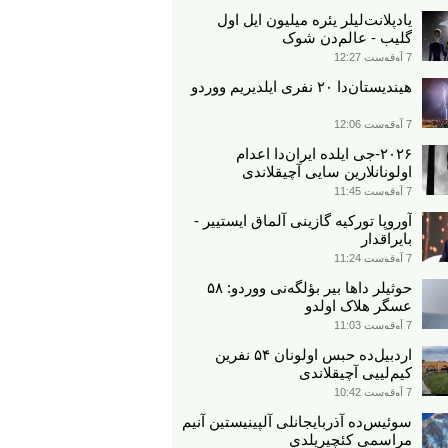
یادپلانت‌لیلر یئره میلیون ایل اول
گلیب - عالم‌دن شوک
7 آوقوست 12:27
هیندیستان‌دا ۲۰ نفری ایلدیریم ووردو
7 آوقوست 12:06
۲۰۲۶-جی ایلده ایران‌دا اعدام
اولونانلارین سایی آچیقلاندی
7 آوقوست 11:45
آوروپا تورکیه گازینی آلماق ایستییر -
بایراقدار
7 آوقوست 11:24
حوثیلر داها بیر بؤلگه‌نی ووردو: ۵۸
عسگر هلاک اولدو
7 آوقوست 11:03
اردبیل‌ده حبس اولونان ۵۴ نفرین
کیم‌لییی آچیقلاندی
7 آوقوست 10:42
سوئیس‌ده آذربایجانلی آلپینیستین آنیم
مراسمی کئچیریلدی