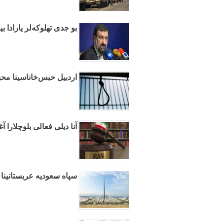
بو جدی تهلوکه‌لر یارادا ب
اردبیل حبس‌خاناسینا مح
آنا دیلی فعالی بلوچلارا
سپاه سعودیه عربستانینا 