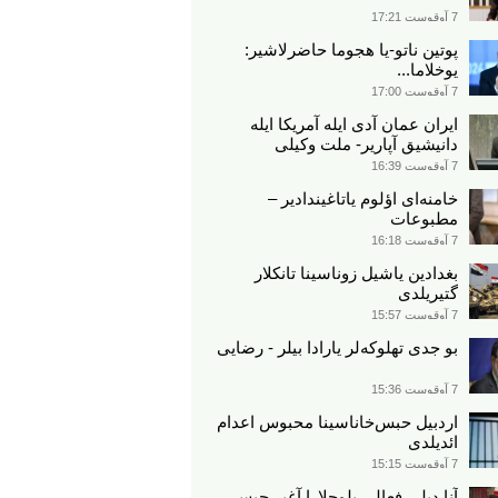
7 آوقوست 17:21
پوتین ناتو-یا هجوما حاضرلاشیر:
یوخلاما...
7 آوقوست 17:00
ایران عمان آدی ایله آمریکا ایله
دانیشیق آپاریر- ملت وکیلی
7 آوقوست 16:39
خامنه‌ای اؤلوم یاتاغیندادیر –
مطبوعات
7 آوقوست 16:18
بغدادین یاشیل زوناسینا تانکلار
گتیریلدی
7 آوقوست 15:57
بو جدی تهلوکه‌لر یارادا بیلر - رضایی
7 آوقوست 15:36
اردبیل حبس‌خاناسینا محبوس اعدام
ائدیلدی
7 آوقوست 15:15
آنا دیلی فعالی بلوچلارا آغیر حبس