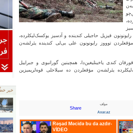
ه‌ن
‌چو
ده،
سیز
ایونونون قیزیل حاجیلی کندینده و آدسیز یوکسک‌لیکلرده،
 مؤقعلردن توووز رایونونون علی بی‌لی کندینده یئرلشه‌ن
ورقان کندی یاخینلیغین‌دا، همچینین گورانبوی و جبراییل
‌لیکلرده یئرلشه‌ن مؤقعلردن ده سیلاحلی قوه‌لریمیزین
خبر خط
مولف
Share
Axar.az