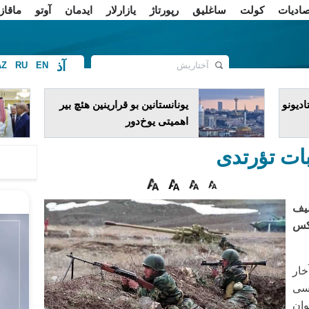
صادیات
کولت
ساغلیق
رپورتاژ
یازارلار
ایدمان
آوتو
ماقاز
آذ
AZ
RU
EN
ف
دیونو
یونانستانین بو قرارینین هئچ بیر
اهمیتی یوخ‌دور
بات تؤرتدی
لیف
کس
خار
اسی
وان