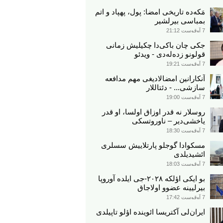
مَکه‌ده تاریخی امضا: پول، پهپاد و اتم
بمباسی بیرلشیر
7 آوقوست 21:12
جکی چان باکی‌دا چکیلیش زمانی
قولونو زده‌له‌دی - ویدئو
7 آوقوست 19:21
آنکارانین امضالادیغی مهم مدافعه
سازشی... - دئتاللار
7 آوقوست 19:00
روسلار نه قدر اوزاق اولسا، او قدر
یاخشی‌دیر – ناوروتسکی
7 آوقوست 18:30
مسکوادا گوجلو پارتلاییش سسلری
ائشیدیلدی
7 آوقوست 18:03
بو ایکی اؤلکه ۲۰۲۸-جی ایلده آوروپا
بیرلیینه عضوو اولاجاق
7 آوقوست 17:42
ایران‌لی آکتریسا ائوینده اؤلو تاپیلدی