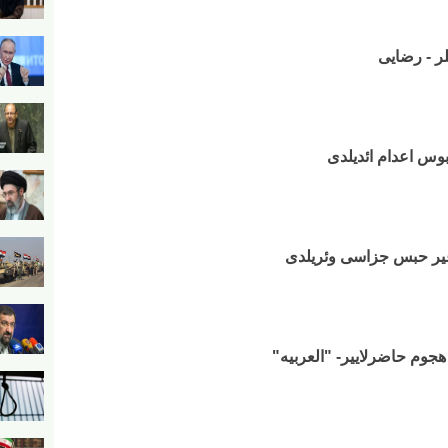
یلر - رضایی
بوس اعدام ائدیلدی
 آغیر حبس جزاسی وئریلدی
هجوم حاضرلاییر- "العربیه"