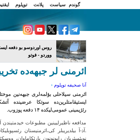
گوندم
سیاست
پلانت
توپلوم
ایقتی
اخبار فارسی
چاغداش تریبونو
روس اوردوسو بو دفعه ایستا
ووردو - فوتو
ائرمنی لر جبهه‌ده تخری
آنا صحیفه
توپلوم
ائرمنی سیلاحلی بؤلمه‌لری جبهه‌نین موخت
ایستیقامتلرین‌ده سوتکا عرضینده آتش
رئژیمینی عمومی‌لیکده ۱۴ دفعه پوزوب.
مدافعه ناظیرلیینین مطبوعات خیدمتیندن آ
.آذ-آ بیلدیریبلر کی،ائرمنیستان رئسپوبلیک
نویئمبئریان رایونونون بارئکاماوان، ووسکئ