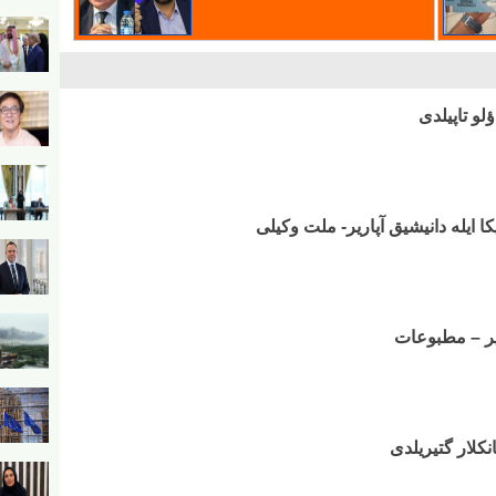
ؤلو تاپیلدی
کا ایله دانیشیق آپاریر- ملت وکیلی
دیر – مطبوعات
نکلار گتیریلدی