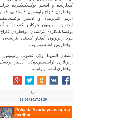
کندلرینده و آدسیز یوکسکلیکلرده یئرلش
مؤقعلردن قازاخ رایونونون قایماقلی، قوش
آیریم کندلرینده و آدسیز یوکسک‌لیکلر
ایجئوان رایونونون بئرکابئر کندینده و آد
یوکسک‌لیکلرده یئرلشه‌ن مؤقعلردن قازاخ ر
بئرد رایونونون آیقئپار کندینده یئرلشه‌ن
مؤقعلریمیز آتشه توتولوب.
ایشغال آلتین‌دا اولان فضولی رایونونون ق
رایونلاری اراضیسین‌ده‌کی آدسیز یوکسک
مؤقعلری آتشه توتولوب.
تاریخ
2017.01.26 / 18:06