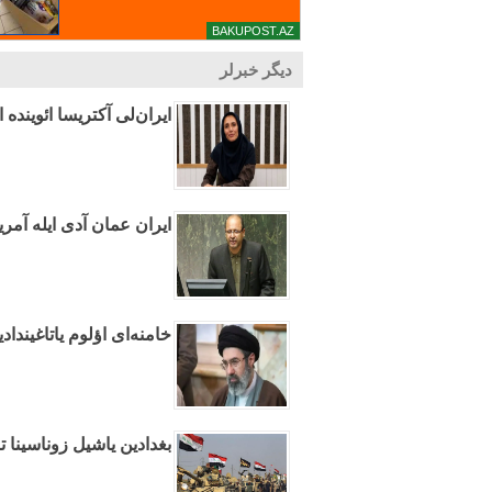
دیگر خبرلر
ایران‌لی آکتریسا ائوینده ا
ایران عمان آدی ایله آمری
خامنه‌ای اؤلوم یاتاغیندا
بغدادین یاشیل زوناسینا تا