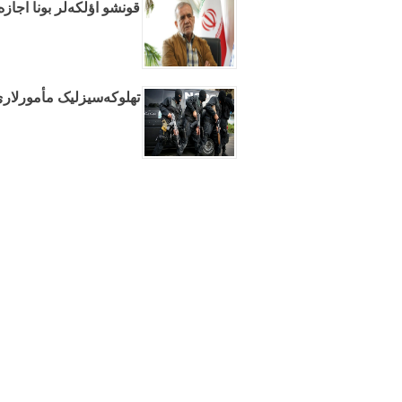
قونشو اؤلکه‌لر بونا اجازه
تهلوکه‌سیزلیک مأمورلاری