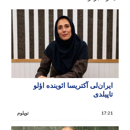
ایران‌لی آکتریسا ائوینده اؤلو
تاپیلدی
17:21
توپلوم