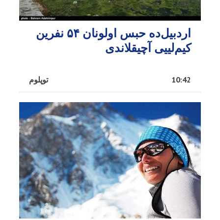
اردبیل‌ده حبس اولونان ۵۴ نفرین
کیم‌لییی آچیقلاندی
10:42
توپلوم