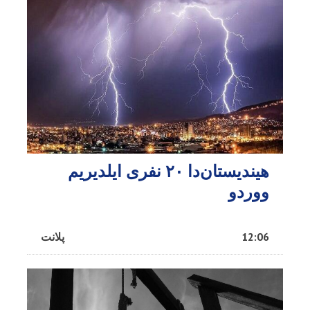
هیندیستان‌دا ۲۰ نفری ایلدیریم
ووردو
12:06
پلانت