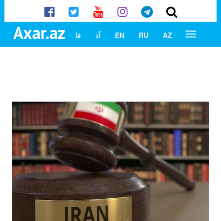
Axar.az
AZ
RU
EN
آذ
فا