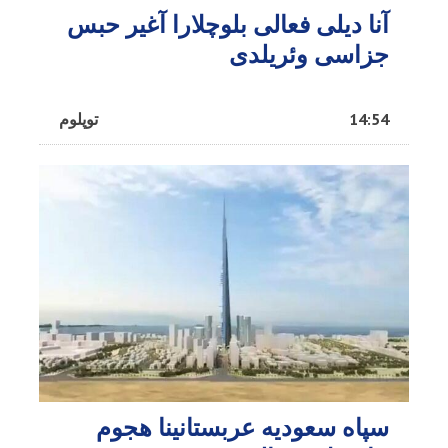
آنا دیلی فعالی بلوچلارا آغیر حبس
جزاسی وئریلدی
14:54
توپلوم
سپاه سعودیه عربستانینا هجوم