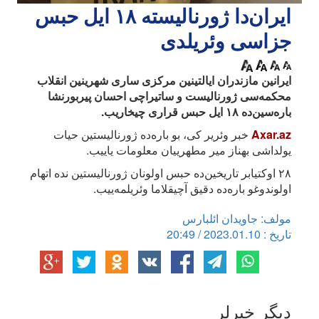
ایران‌دا ژورنالیسته ۱۸ ایل حبس
جزاسی وئریلدی
ایرانین مازندران ایالتینین مرکزی ساری شهرینین انقلاب
محکمه‌سی ژورنالیست و ساتیراچی احسان پیربورنشا
باره‌سین‌ده ۱۸ ایل حبس قراری چیخاریب.
Axar.az
خبر وئریر کی، بو باره‌ده ژورنالیستین حیات
یولداشی بهناز میر مطهرییان معلومات یاییب.
۲۸ اوکتیابر تاریخین‌ده حبس اولونان ژورنالیستین نده اتهام
اولوندوغو باره‌ده دقیق آچیقلاما وئریلمه‌ییب.
مولف: جاویدان ائلبارس
تاریخ : 2023.01.10 / 20:49
دیگر خبرلر