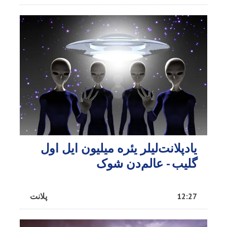
یادپلانت‌لیلر یئره میلیون ایل اول
گلیب - عالم‌دن شوک
12:27
پلانت