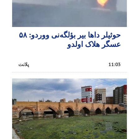
حوثیلر داها بیر بؤلگه‌نی ووردو: ۵۸
عسگر هلاک اولدو
11:03
پلانت