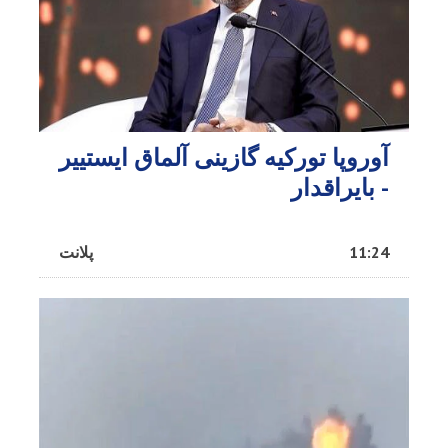
آوروپا تورکیه گازینی آلماق ایستییر
- بایراقدار
11:24
پلانت