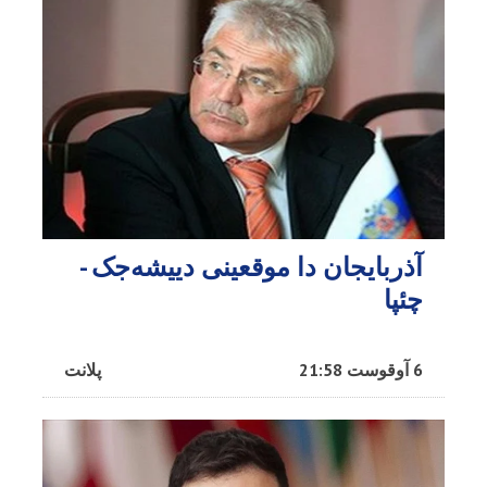
آذربایجان دا موقعینی دییشه‌جک -
چئپا
6 آوقوست 21:58
پلانت