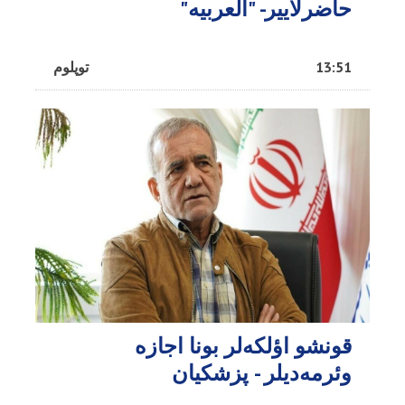
حاضرلاییر- "العربیه"
13:51
توپلوم
قونشو اؤلکه‌لر بونا اجازه
وئرمه‌دیلر - پزشکیان