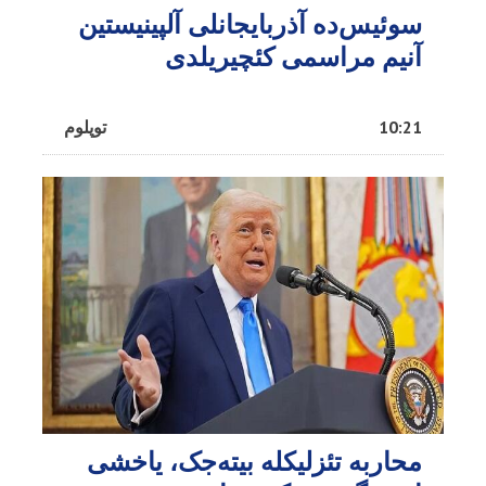
سوئیس‌ده آذربایجانلی آلپینیستین
آنیم مراسمی کئچیریلدی
10:21
توپلوم
محاربه تئزلیکله بیته‌جک، یاخشی