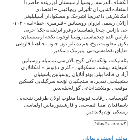
انکشاف ائدرسه، روسیا ارمنیستان اوزرینده حاضردا
استفاده ائتدیی ان تأثیرلی ریچاغینی – اقتصادی
امکانلارینی دا تدریجا ایتیرجک و مسکوادان آسیلیلیغی
آزالان رسمی ایروان روسیانین «قیرمیزی خط»اینه - ۱۰۲-
جی بازانین چیخاریلماسینا دوغرو ایر‌لیله‌یه‌جک؛ حربی
بازانین الده چیخماسی روسیا اوچون تکجه ارمنیستان‌دا
یکون مغلوبیت یوخ، هم ده ناتو-نون جنوب جناهینا قارشی
«دایاق نقطه‌سی»نی ایتیرمک دئمکدیر.
بئله‌لیکله، بؤلگه‌ده‌کی گوج بالان‌سی تمامیله روسیانین
علیه‌اینه دییشه، مسکوانین «گئری دؤنوش» امکانلاری
آرادان قالخا بیلر؛ بونو آنلایان روسیانین پاشینیان
سئچیلجیی تقدیرده، سئچکیدن اؤنجه سرگیلدیی کسکین
موقعیی یوملاشداجاغی گؤزله‌نیله‌ندیر.
گئوسیاسی رقابت فونوندا مغلوب اولان طرفین نتیجه‌نی
تانیماقدان امتنا ائتمه‌سی و قارشیدورمانین اولماسی
ریسکی اؤن پلاندادیر.
#https://ca.axar.az/
مولف: آصیف نریمانلی