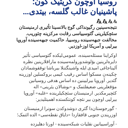
روسیا اوچون کریتیک گون:
پاشینیان غالب گلسه، بیتدی...
نتیجه‌سینین رگیونداکی گوج بالانسینا تأثیری ارمنیستان
سئچکیلرینی گئوسییاسی رقابت مرکزینه چئوریب.
مخالفت جبهه‌سینده روسییا، حاکمیت جبهه‌سینده آوروپا
بیرلیی و آمریکا اوز-اوز‌دیر.
اوکراینا مسئله‌سینده، عمومی‌لیکده گئوسیاسی تأثیر
دایره‌لرینین بؤلوشدورولمه‌سینده ماراقلارینین نظره
آلیناجاغی امیدی ایله واشینگتنلا بیرباشا توققوشمادان
چکینه‌ن مسکوا اساس رقیب کیمی بروکسلین اوزرینه
گئدیر. آوروپا بیرلیینین ده اساس هدفی روسیانین
مؤقعلرینی ضعیفلتمک و «بوشالان یئرینی» اله
کئچیرمکدیر. ارمنیستان سئچکیلرینده «غلبه» آوروپا
بیرلیی اوچون بیر نئچه کونتکستده اهمیتلیدیر:
- گورجوستان‌دا گئری دوشدوکدن سونرا ارمنیستان
اوزریندن جنوبی قافقازدا «دایاق نقطه‌سی» الده ائتمک؛
- آوراسییانین نقلیات شبکه‌سینده - اورتا دهلیزده