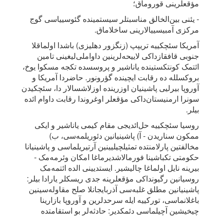
مؤقعلرینی قوروماق؛
- یئنی بین‌الخالق مناسبتلر سیستمینده گئوسییاسی گوج
مرکزی آمبیسییالارینی ساخلاماق.
آمریکا سئچکییه تریپپ (زنگزور دهلیزی) باشدا اولماقلا
جنوبی قافقازداکی لاییحه‌لرینین داواملی‌لیغینی تامین
ائتمک کونتکستینده یاناشیر و پروسسده تکجه مسکوا یوخ،
بروکسلله ده رقابت ایچینده گؤرونور. حاضردا آمریکا و
آوروپا بیرلیی پاشینیان اوزرینده اوزلاشسالار دا، سئچکیدن
سونرا ارمنیستان‌داکی مؤقعلر اوغروندا رقابت داوام ائده
بیلر.
روسیا سئچکییه حل‌ائدیجی مقام کیمی یاناشیر و ایکی
ممکون سناریدن - آ) پاشینیانین دئوریلمه‌سی، ب)
مخالفتین پارلامنتده تمثیلچیلیینین آرتیریلماسی و پاشینیانا
حکومتی تکباشینا فورمالاشدیرماغا امکان وئرمه‌مک -
بیرینه نایل اولماغا چالیشیر. ایستدیینی الده ائتمه‌مک
روسیانین رگیونداکی مؤقعلرینه جدی ریسکلر یارادا بیلر:
پاشینیانین مطلق غلبه‌سی آذربایجانلا صلح مقاوله‌سینین
باغلانماسی، تورکییه ایله سرحدلرین و آوروپا بازارینا
چیخیشین آچیلماسی دئمکدیر: حادثه‌لر بو استقامتده