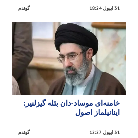
31 اییول 18:24
گوندم
خامنه‌ای موساد-دان بئله گیزلنیر:
اینانیلماز اصول
31 اییول 12:27
گوندم