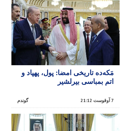
مَکه‌ده تاریخی امضا: پول، پهپاد و
اتم بمباسی بیرلشیر
7 آوقوست 21:12
گوندم