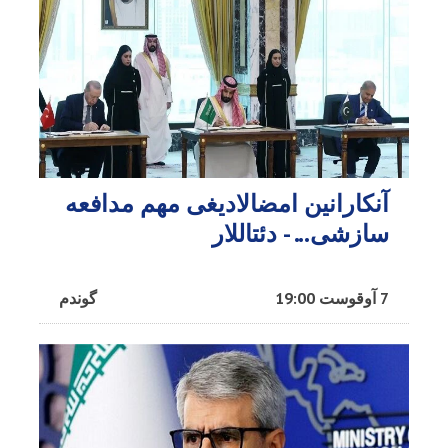
آنکارانین امضالادیغی مهم مدافعه
سازشی... - دئتاللار
7 آوقوست 19:00
گوندم