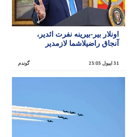
اونلار بیر-بیرینه نفرت ائدیر،
آنجاق راضیلاشما لازمدیر
31 اییول 23:03
گوندم