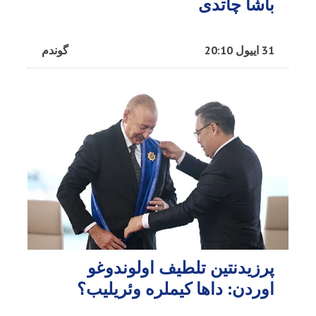
باشا چاتدی
31 اییول 20:10
گوندم
پرزیدنتین تلطیف اولوندوغو
اوردن: داها کیملره وئریلیب؟