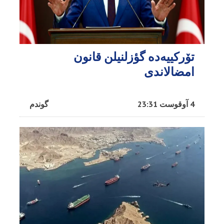
تۆرکییه‌ده گؤزلنیلن قانون
امضالاندی
4 آوقوست 23:31
گوندم