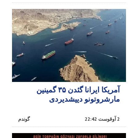
آمریکا ایرانا گئدن ۳۵ گمینین
مارشروتونو دییشدیردی
2 آوقوست 22:42
گوندم