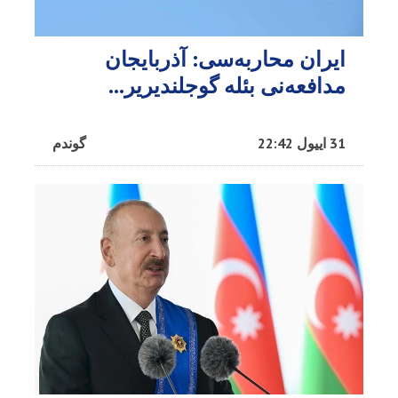
ایران محاربه‌سی: آذربایجان
مدافعه‌نی بئله گوجلندیریر...
31 اییول 22:42
گوندم