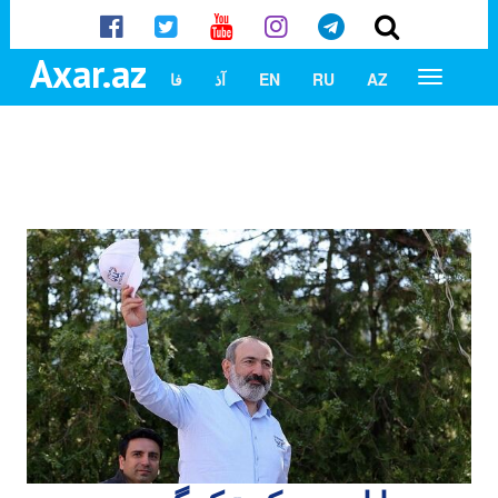
Axar.az
AZ
RU
EN
آذ
فا