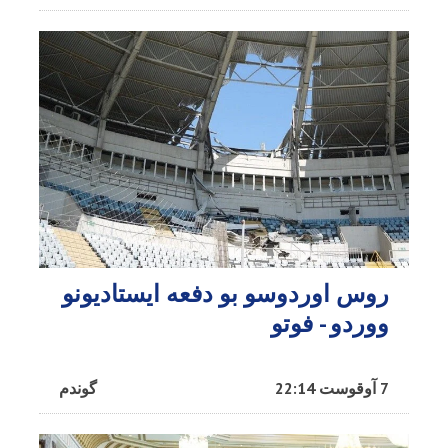
روس اوردوسو بو دفعه ایستادیونو
ووردو - فوتو
7 آوقوست 22:14
گوندم