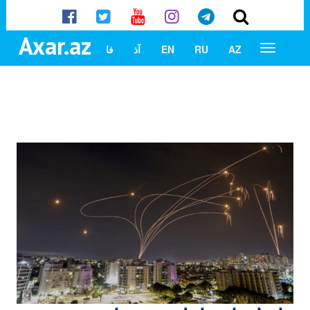
Axar.az
AZ
RU
EN
آذ
فا