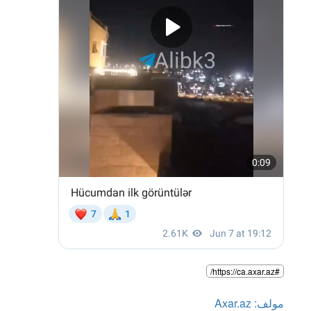
#https://ca.axar.az/
مولف: Axar.az