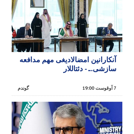
آنکارانین امضالادیغی مهم مدافعه
سازشی... - دئتاللار
7 آوقوست 19:00
گوندم