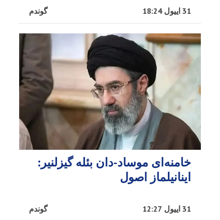
31 اییول 18:24
گوندم
خامنه‌ای موساد-دان بئله گیزلنیر:
اینانیلماز اصول
31 اییول 12:27
گوندم