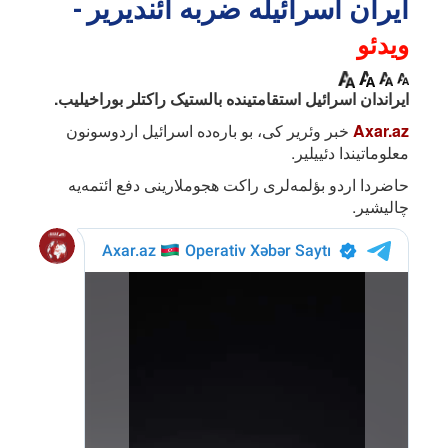
ایران اسرائیله ضربه ائندیریر -
ویدئو
ایراندان اسرائیل استقامتینده بالستیک راکتلر بوراخیلیب.
Axar.az
خبر وئریر کی، بو باره‌ده اسرائیل اردوسونون
معلوماتیندا دئییلیر.
حاضردا اردو بؤلمه‌لری راکت هجوملارینی دفع ائتمه‌یه
چالیشیر.