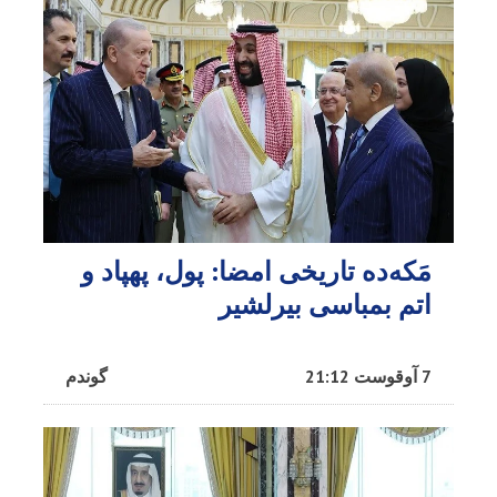
مَکه‌ده تاریخی امضا: پول، پهپاد و
اتم بمباسی بیرلشیر
7 آوقوست 21:12
گوندم