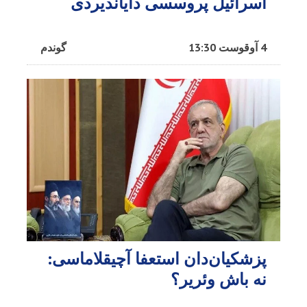
اسرائیل پروسسی دایاندیردی
4 آوقوست 13:30
گوندم
پزشکیان‌دان استعفا آچیقلاماسی:
نه باش وئریر؟