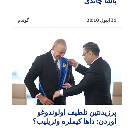
باشا چاتدی
31 اییول 20:10
گوندم
پرزیدنتین تلطیف اولوندوغو
اوردن: داها کیملره وئریلیب؟