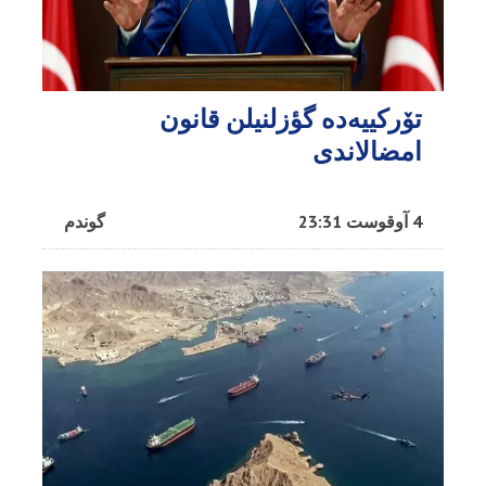
تۆرکییه‌ده گؤزلنیلن قانون
امضالاندی
4 آوقوست 23:31
گوندم