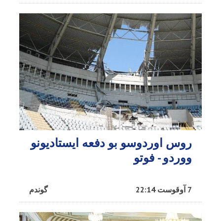
روس اوردوسو بو دفعه ایستادیونو
ووردو - فوتو
7 آوقوست 22:14
گوندم