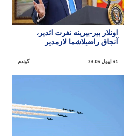
اونلار بیر-بیرینه نفرت ائدیر،
آنجاق راضیلاشما لازمدیر
31 اییول 23:03
گوندم