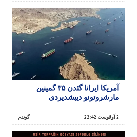
آمریکا ایرانا گئدن ۳۵ گمینین
مارشروتونو دییشدیردی
2 آوقوست 22:42
گوندم