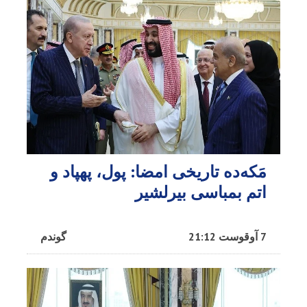
مَکه‌ده تاریخی امضا: پول، پهپاد و
اتم بمباسی بیرلشیر
7 آوقوست 21:12
گوندم