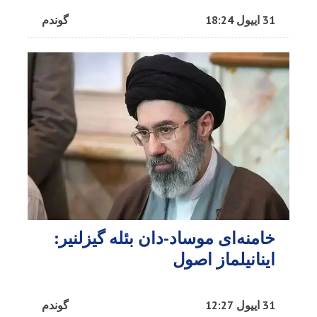
31 اییول 18:24
گوندم
خامنه‌ای موساد-دان بئله گیزلنیر:
اینانیلماز اصول
31 اییول 12:27
گوندم