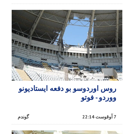
روس اوردوسو بو دفعه ایستادیونو
ووردو - فوتو
7 آوقوست 22:14
گوندم