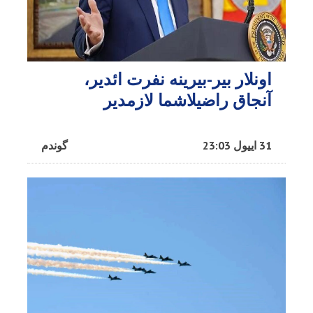
اونلار بیر-بیرینه نفرت ائدیر،
آنجاق راضیلاشما لازمدیر
31 اییول 23:03
گوندم