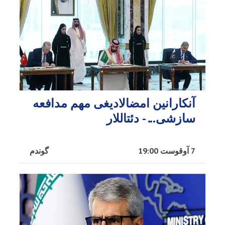
آنکارانین امضالادیغی مهم مدافعه
سازشی... - دئتاللار
7 آوقوست 19:00
گوندم