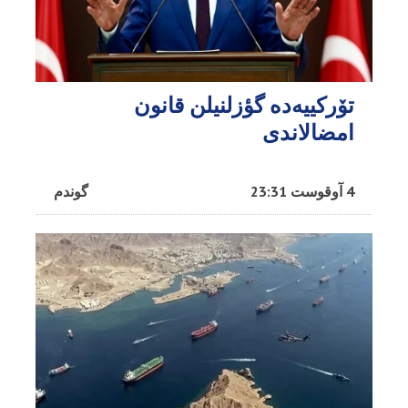
تۆرکییه‌ده گؤزلنیلن قانون
امضالاندی
4 آوقوست 23:31
گوندم