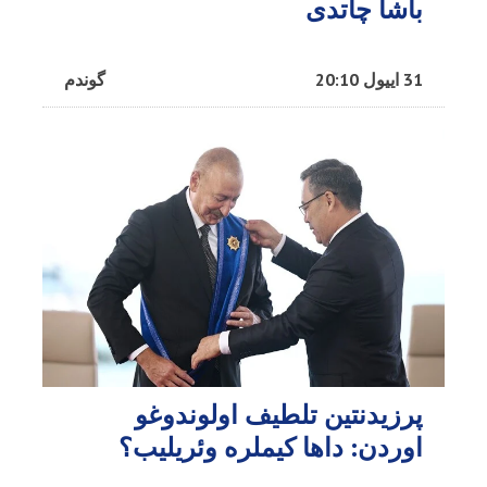
باشا چاتدی
31 اییول 20:10
گوندم
پرزیدنتین تلطیف اولوندوغو
اوردن: داها کیملره وئریلیب؟