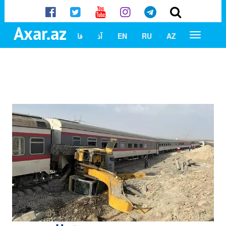
Axar.az
AZ
RU
EN
آذ
فا