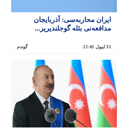
ایران محاربه‌سی: آذربایجان
مدافعه‌نی بئله گوجلندیریر...
31 اییول 22:42
گوندم