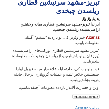
تبریز-مشهد سرنیشین قطاری
ریلسدن چیخدی
ایراندا تبریز-مشهد سرنیشین قطاری میانه ولایتینین
اراضی‌سینده ریلسدن چیخیب.
Axar.az
خبر وئریر کی، بو باره‌ده "تسنیم" آگنتلیی
معلومات یاییب.
"تبریز-مشهد سرنیشین قطاری تورکمنچای اراضی‌سینده
(ورزقان یولو یاخینلیغین‌دا) ریلسدن چیخیب"، - معلومات‌دا
بیلدیریلیب.
قید اولونوب کی، حادثه ایله علاقه‌دار میانه قیزیل آیپارا
جمعیتینین خلاص‌ائتمه و عملیات گروپلاری درحال حادثه
یئرینه یؤنلندیریلیب.
اؤلن و خسارت آلانلار باره‌ده معلومات آچیقلانماییب.
#https://ca.axar.az/
مولف: Axar.az