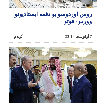
روس اوردوسو بو دفعه ایستادیونو
ووردو - فوتو
7 آوقوست 22:14
گوندم