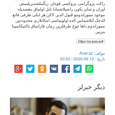
راکت پروگرامی، پروکسی قوه‌لر، زنگینلشدیریلمیش
اوران و سایر یکون راضیلاشمادا نایل اولماق مقصدیله
موجود مموراندومو قبول ائدیر. لاکن هر ایکی طرفی قانع
ائد‌جک آنلاشمانین الده اولونماسی امکانلاری محدوددور.
مموراندوم داها چوخ طرفلرین زمان قازانماق تاکتیکاسینا
بنزییر.
#https://ca.axar.az/
مولف: Axar.az
تاریخ : 2026.06.12 / 23:52
دیگر خبرلر