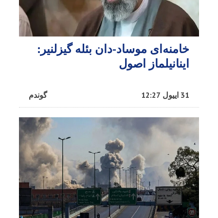
خامنه‌ای موساد-دان بئله گیزلنیر:
اینانیلماز اصول
31 اییول 12:27
گوندم