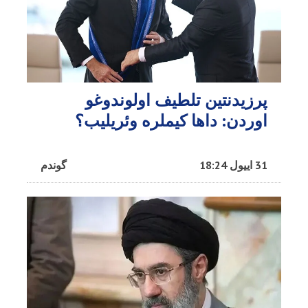
پرزیدنتین تلطیف اولوندوغو
اوردن: داها کیملره وئریلیب؟
31 اییول 18:24
گوندم