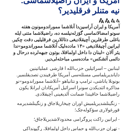
آمریکا و ایران راضیلاشماسی:
نیه متنلر فرقلیدیر؟
آمریکا و ایران آراسین‌دا آنلاشما مموراندومونون هفته
سونو امضالانماسی گؤزله‌نیلسه ده، راضیلاشما متنی ایله
باغلی طرفلرین آچیقلادیغی دتاللارین فرقلیلیی دقت چکیر.
ایرانین آچیقلادیغی «۱۴ مادده‌لیک آنلاشما مموراندومو»ندا
یئر آلان «لبنان دا داخل اولماقلا، بوتون جبهه‌لرده درحال و
دائمی آتشکس» مادده‌سی مباحثه‌لی‌دیر.
لبنانین – اسرائیلین حزب‌الله ا قارشی عملیاتینین
دایاندیریلماسی مسئله‌سی آمریکا طرفیندن تصدیقلنمیر.
بونونلا یاناشی، ترامپ و نتانیاهو «آنلاشما مموراندومو»نو
مذاکره ائتدیکدن سونرا اسرائیل آمریکادان ایرانلا یکون
راضیلاشما حاقیندا ضمانت آلدیغینی آچیقلادی.
- زنگینلشدیریلمیش اوران چیخاریلاجاق و زنگینلشدیرمه
قورغولاری سؤکوله‌جک؛
- ایرانین راکت پروگرامی محدودلاشدیریلاجاق؛
- تهران حزب‌الله و حماس داخل اولماقلا، رگیونداکی