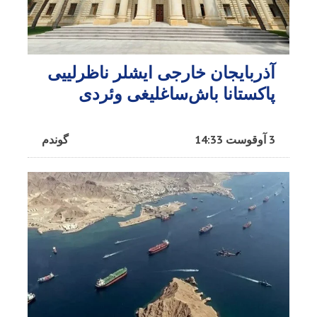
آذربایجان خارجی ایشلر ناظرلییی
پاکستانا باش‌ساغلیغی وئردی
3 آوقوست 14:33
گوندم