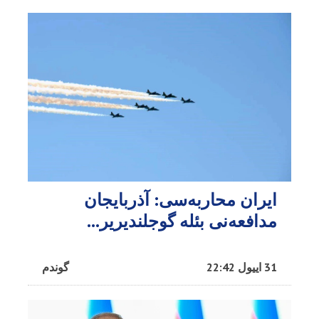
ایران محاربه‌سی: آذربایجان
مدافعه‌نی بئله گوجلندیریر...
31 اییول 22:42
گوندم