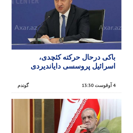
باکی درحال حرکته کئچدی،
اسرائیل پروسسی دایاندیردی
4 آوقوست 13:30
گوندم