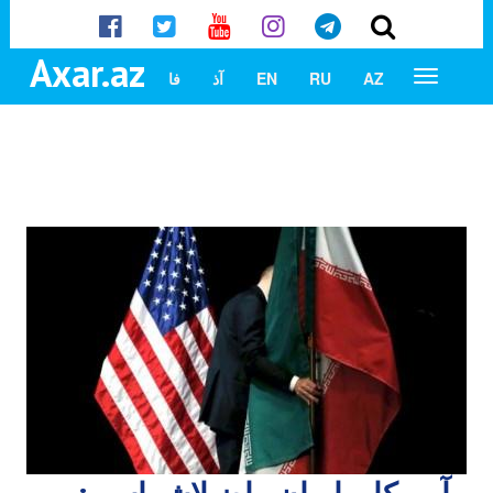
Axar.az
AZ
RU
EN
آذ
فا