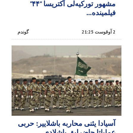
مشهور تورکیه‌لی آکتریسا "۴۴"
فیلمینده...
2 آوقوست 21:25
گوندم
آسیادا یئنی محاربه باشلاییر: حربی
عملیاتا حاضرلیق باشلادی