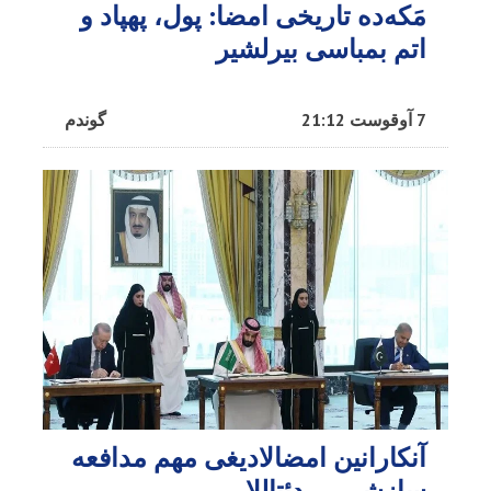
مَکه‌ده تاریخی امضا: پول، پهپاد و
اتم بمباسی بیرلشیر
7 آوقوست 21:12
گوندم
آنکارانین امضالادیغی مهم مدافعه
سازشی... - دئتاللار