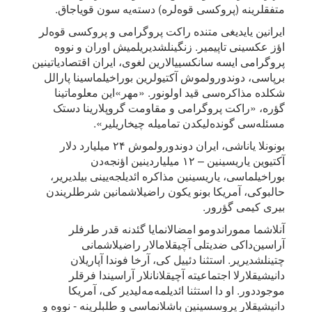
متفقلرینه (پروکسی قوه‌لره) دسته‌یه سون قویاجاق.
ایرانین یایدیغی متنده راکت پروگرامی و پروکسی قوه‌لر
اؤز عکسینی تاپیمیر. زنگینلشدیریلمیش اوران و نووه
پروگرامی ایسه سانکسییالارین لغوی، ایران اقتصادیاتینین
برپاسی، دوندورولموش آکتیولرین بوراخیلماسینا پارالل
شکلده مذاکره‌سی قید اولونور. «مهر»این معلوماتینا
گؤره، «راکت پروگرامی و مقاومت گروپلارینا دستک
مسئله‌سی گونده‌لیکدن تمامیله چیخاریلیر».
بونونلا یاناشی، ایران دوندورولموش ۲۴ میلیارد دلار
آکتیوین یاریسینین – ۱۲ میلیاردینین اؤنجه‌دن
بوراخیلماسی، یاریسینین مذاکره ائدیلجه‌یینی بیلدیریر،
حالبوکی، آمریکا بونو یکون راضیلاشمانین شرطلریندن
بیری کیمی گؤرور.
آنلاشما مموراندومو امضالانمایا گئدنه قدر طرفلر
آراسین‌داکی ضدیتلی آچیقلامالار راضیلاشمانی
چتینلشدیریر. استثنا دئییل کی، آرخا فوندا آپاریلان
دانیشیقلارلا اجتماعیته آچیقلانانلار آراسیندا فرقلر
موجوددور. او دا استثنا ائدیلمه‌مه‌لیدیر کی، آمریکا
دانیشیقلار پروسسینین باشلانماسی و طلبلرینه - نووه و