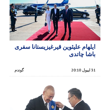
ایلهام علیئوین قیرغیزیستانا سفری
باشا چاتدی
31 اییول 20:10
گوندم