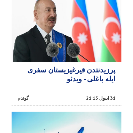
پرزیدنتدن قیرغیزیستان سفری
ایله باغلی - ویدئو
31 اییول 21:15
گوندم