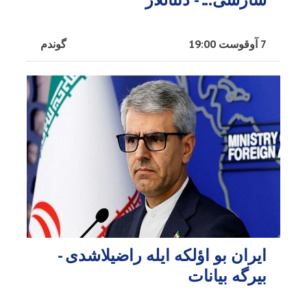
7 آوقوست 19:00
گوندم
ایران بو اؤلکه ایله راضیلاشدی -
بیرگه بیانات