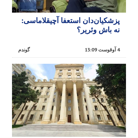
پزشکیان‌دان استعفا آچیقلاماسی:
نه باش وئریر؟
4 آوقوست 13:09
گوندم