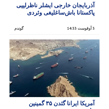
آذربایجان خارجی ایشلر ناظرلییی
پاکستانا باش‌ساغلیغی وئردی
3 آوقوست 14:33
گوندم
آمریکا ایرانا گئدن ۳۵ گمینین