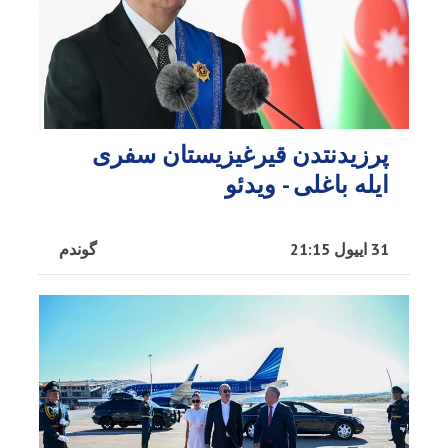
پرزیدنتدن قیرغیزیستان سفری
ایله باغلی - ویدئو
31 اییول 21:15
گوندم