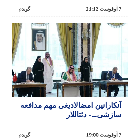
7 آوقوست 21:12
گوندم
آنکارانین امضالادیغی مهم مدافعه
سازشی... - دئتاللار
7 آوقوست 19:00
گوندم