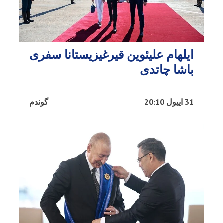
ایلهام علیئوین قیرغیزیستانا سفری
باشا چاتدی
31 اییول 20:10
گوندم