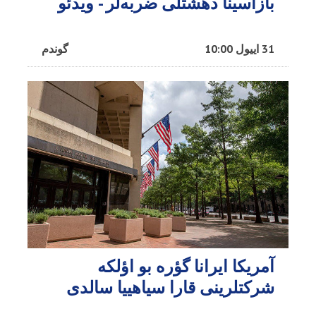
بازاسینا دهشتلی ضربه‌لر - ویدئو
31 اییول 10:00
گوندم
آمریکا ایرانا گؤره بو اؤلکه
شرکتلرینی قارا سیاهییا سالدی