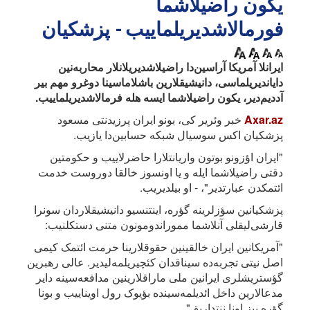
یکون راضیلاشما
فورمالاشدیریلماییب - پزشکیان
ایرانلا آمریکا آراسین‌دا راضیلاشدیریلانلار محاربه‌نین
دایاندیریلماسی، دانیشیقلارین باشلاماسینا دوغرو مهم بیر
آددیم‌دیر، یکون راضیلاشما ایسه هله فرمالاشدیریلماییب.
Axar.az
خبر وئریر کی، بونو ایران پرزیدنتی مسعود
پزشکیان اکس سوسیال شبکه حسابین‌دا یازیب.
"ایران اؤزونو بوتون واریانتلارا حاضرلاییب و حکومتین
دقتی راضیلاشما ایله و یا اونسوز خالقا دوروست خدمت
ائتمکدن عبارتدیر"، - او بیلدیریب.
پزشکیانین سؤزلرینه گؤره، اینتنسیو دانیشیقلاردان سونرا
قارشی‌لیقلی آنلاشما مموراندومونون متنی دستکلنیب:
"آمریکانین ایران خالقینین حقوقلارینا حرمت ائتمک کیمی
اصل نیتی تجربه‌ده سیناقدان کئچیریلمه‌لیدیر. عالی رهبرین
گؤستریشلری ایرانین ملی ماراقلارینین مدافعه‌سینه دایر
مدعالارین داخل ائدیلمه‌سینده بؤیوک رول اویناییب و بونا
گؤره بیز اونا ننتداریق".