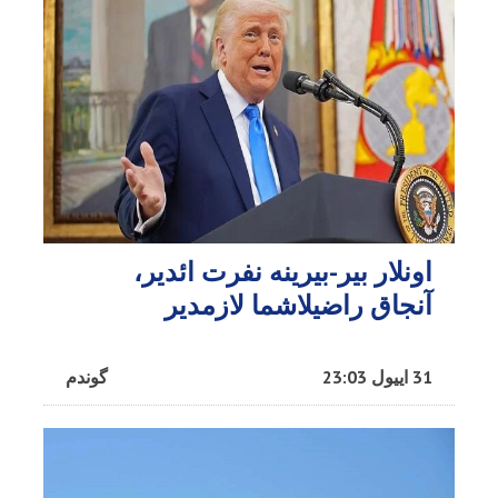
اونلار بیر-بیرینه نفرت ائدیر،
آنجاق راضیلاشما لازمدیر
31 اییول 23:03
گوندم