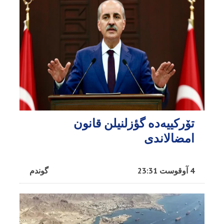
تۆرکییه‌ده گؤزلنیلن قانون
امضالاندی
4 آوقوست 23:31
گوندم