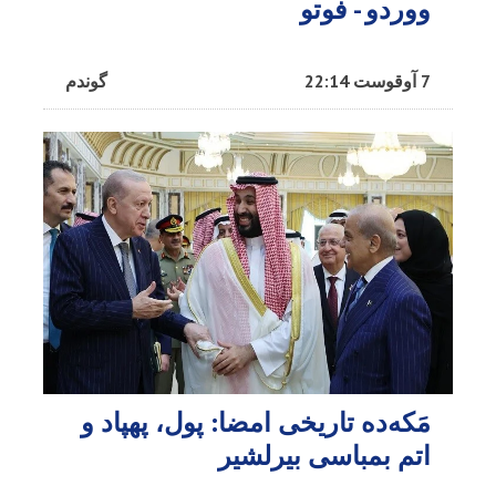
ووردو - فوتو
7 آوقوست 22:14
گوندم
مَکه‌ده تاریخی امضا: پول، پهپاد و
اتم بمباسی بیرلشیر