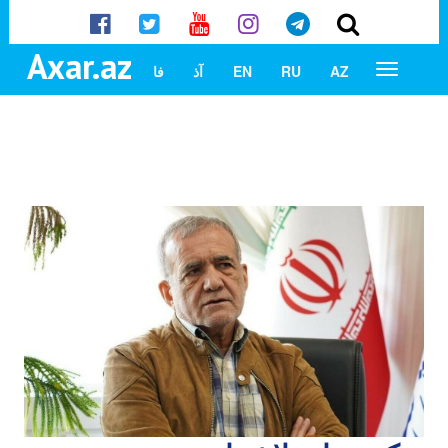
Axar.az
AZ
RU
EN
آذ
فا