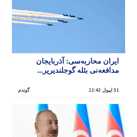
ایران محاربه‌سی: آذربایجان
مدافعه‌نی بئله گوجلندیریر...
31 اییول 22:42
گوندم