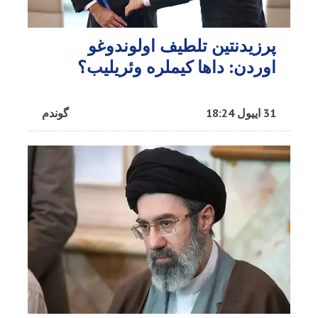
پرزیدنتین تلطیف اولوندوغو
اوردن: داها کیملره وئریلیب؟
31 اییول 18:24
گوندم