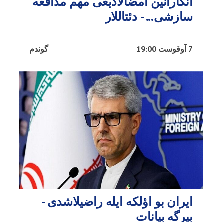
آنکارانین امضالادیغی مهم مدافعه
سازشی... - دئتاللار
7 آوقوست 19:00
گوندم
ایران بو اؤلکه ایله راضیلاشدی -
بیرگه بیانات