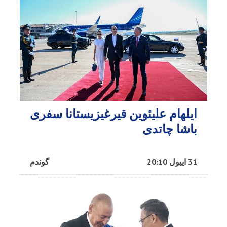
ایلهام علیئوین قیرغیزیستانا سفری
باشا چاتدی
31 اییول 20:10
گوندم