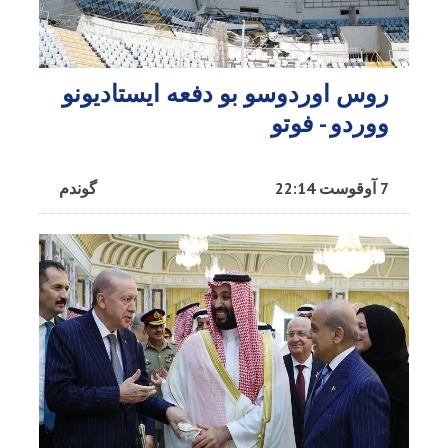
روس اوردوسو بو دفعه ایستادیونو
ووردو - فوتو
7 آوقوست 22:14
گوندم