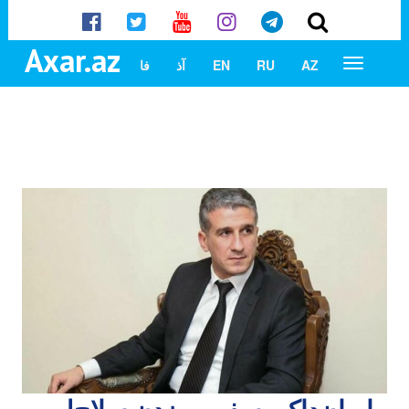
Axar.az
AZ
RU
EN
آذ
فا