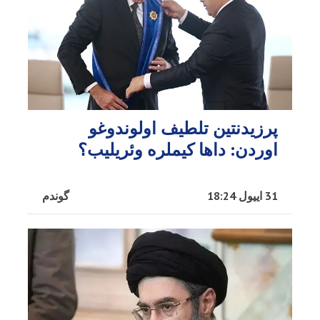
پرزیدنتین تلطیف اولوندوغو
اوردن: داها کیملره وئریلیب؟
31 اییول 18:24
گوندم