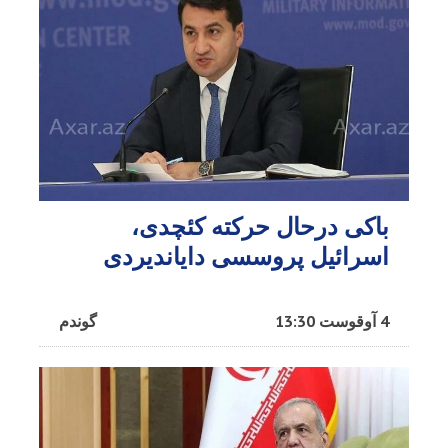
باکی درحال حرکته کئچدی،
اسرائیل پروسسی دایاندیردی
4 آوقوست 13:30
گوندم