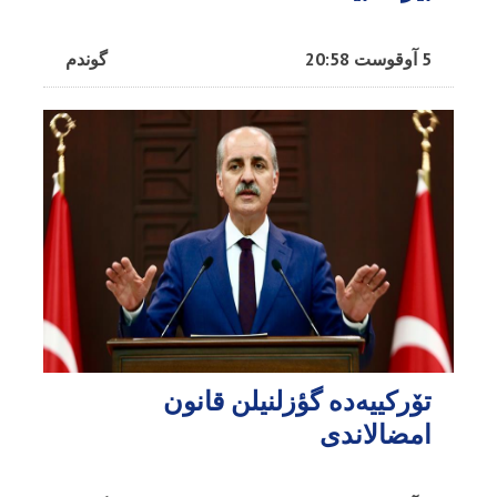
5 آوقوست 20:58
گوندم
تۆرکییه‌ده گؤزلنیلن قانون
امضالاندی