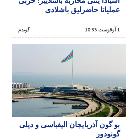
آسیادا یئنی محاربه باشلاییر: حربی
عملیاتا حاضرلیق باشلادی
1 آوقوست 10:33
گوندم
بو گون آذربایجان الیفباسی و دیلی
گونودور