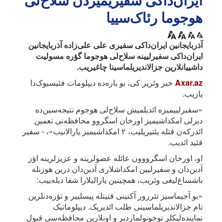
ایران‌داکی سفیریمیزدن سلاح‌لی
هوجوما رئاک‌سییا
آذربایجانین ایران‌داکی سفیری علی علی‌زاده آذربایجانین
ایران‌داکی سفیرلیینه سلاح‌لی هوجوما گؤره مسولیت
داشییانلارین جزالاندیریلماسینا چاغیریب.
Axar.az
خبر وئریر کی، بو باره‌ده دیپلومات فئیسبوک‌دا
یازیب.
«سفیرلییمیزه ائدیلمیش سلاح‌لی هوجوم نتیجه‌سین‌ده
دیرلی امکداشیمیز اورخان اسگروو محافظه‌نی تعمین
ائدرکه‌ن قتله یئتیریلیب، ۲ امکداشیمیز یارالانیب»، - سفیر
قئید ائدیب.
او، اورخان اسگرووون عائله عضولرینه و عزیزلرینه اؤز
آدین‌دان و سفیرلیین امکداشلاری آدین‌دان درین هوزنله
باشساغ‌لیغی وئریب، همچینین یارالیلارا شفا دیله‌ییب:
«بو آجیماسیز تئررور آکتینی قتیتله پیسلییر و تؤره‌دنلرین
تام جزالاندیریلماسینی طلب ائدیریک. دیپلوماتیک
نماینده‌لیکلر توخونولمازدیر و اونلارین محافظه‌سی قبول