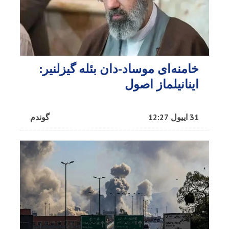
خامنه‌ای موساد-دان بئله گیزلنیر:
اینانیلماز اصول
31 اییول 12:27
گوندم