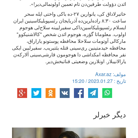
ائد‌ن دؤولت طرفین‌دن تام تعمین اولونمالی‌دیر!».
خاتیرلاداق کی، یانوارین ۲۷-ده باکی واختی ایله سحر
ساعت ۸:۳۰ راده‌لرین‌ده آذربایجان رئسپوبلیکاسینین ایران
ایسلام رئسپوبلیکاسین‌داکی سفیرلیینه سلاح‌لی هوجوم
اولوب. معلوماتا گؤره، هوجوم ائد‌ن شخص "کالاشنیکوو"
مارکالی آوتومات سلاحلا محافظه پوستونو یاراراق،
محافظه خیدمتینین ری‌سینی قتله یئتیریب. سفیرلیین ایکی
نفر محافظه امکداشی دا هوجومون قارشی‌سینی آلارکه‌ن
یارالانیبلار. اونلارین وضعیتی قناتبخش‌دیر.
مولف: Axar.az
تاریخ : 2023.01.27 / 15:20
دیگر خبرلر