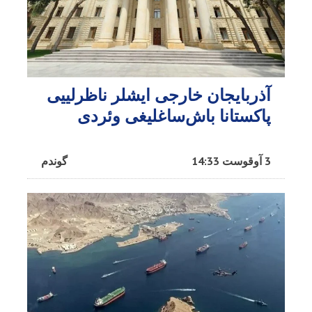
آذربایجان خارجی ایشلر ناظرلییی
پاکستانا باش‌ساغلیغی وئردی
3 آوقوست 14:33
گوندم