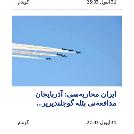
31 اییول 23:03
گوندم
ایران محاربه‌سی: آذربایجان
مدافعه‌نی بئله گوجلندیریر...
31 اییول 22:42
گوندم