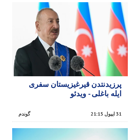
پرزیدنتدن قیرغیزیستان سفری
ایله باغلی - ویدئو
31 اییول 21:15
گوندم