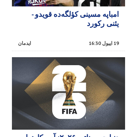
امباپه مسینی کؤلگه‌ده قویدو -
یئنی رکورد
19 اییول 16:30
ایدمان