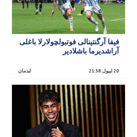
فیفا آرگنتینالی فوتبولچولارلا باغلی
آراشدیرما باشلادیر
20 اییول 21:38
ایدمان