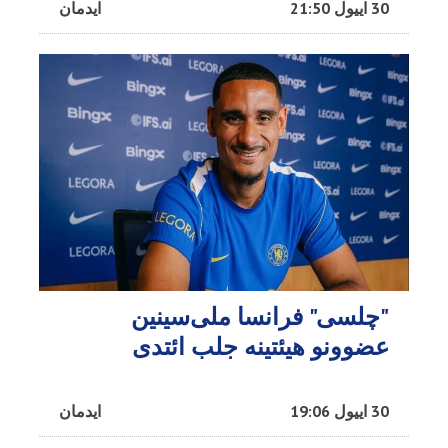
30 اییول 21:50
ایدمان
"چلسی" فرانسا ملی‌سینین
عضوونو هیئتینه جلب ائتدی
30 اییول 19:06
ایدمان