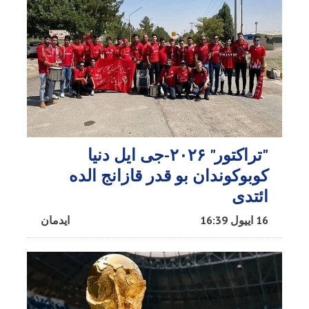
"تراکتور" ۲۰۲۶-جی ایل دنیا
کوبوکوندان بو قدر قازانج الده
ائتدی
16 اییول 16:39
ایدمان