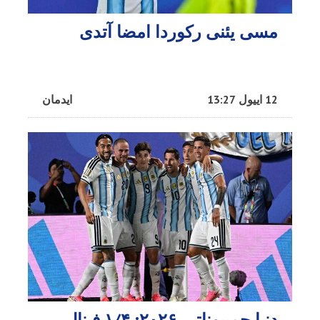
مسی یئنی رکوردا امضا آتدی
12 اییول 13:27
ایدمان
دنیا چمپیوناتی-۲۰۲۶: ۱/۴ فینال