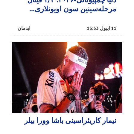
مرحله‌سینین سون اویونلاری...
11 اییول 13:33
ایدمان
نیمار کاریئراسینی باشا وورا بیلر