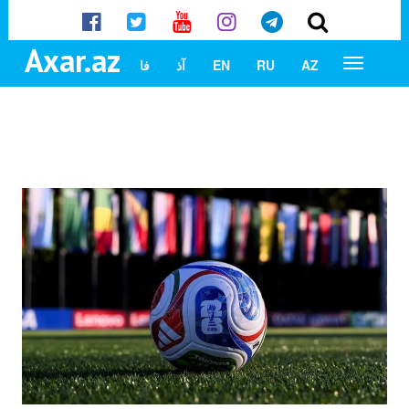
Axar.az
AZ
RU
EN
آذ
فا