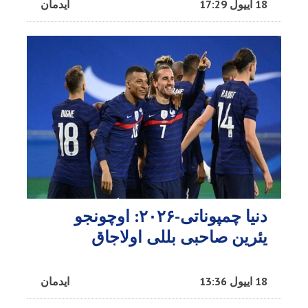
18 اییول 17:29
ایدمان
دنیا چمپوناتی-۲۰۲۶: اوچونجو
یئرین صاحبی بللی اولاجاق
18 اییول 13:36
ایدمان