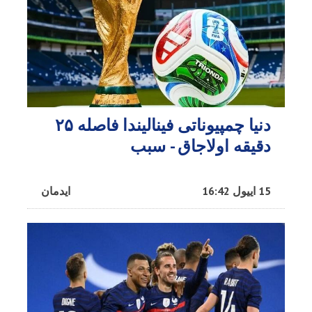
دنیا چمپیوناتی فینالیندا فاصله ۲۵
دقیقه اولاجاق - سبب
15 اییول 16:42
ایدمان