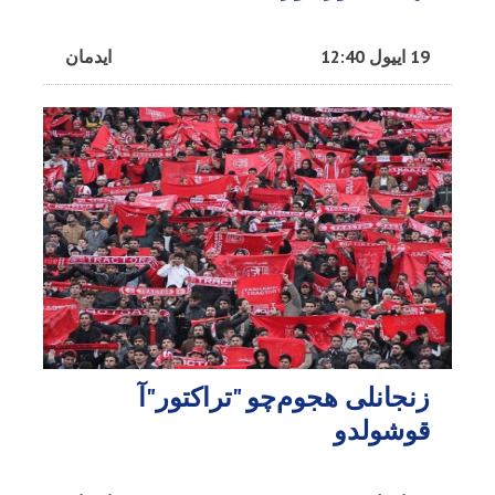
19 اییول 12:40
ایدمان
زنجانلی هجوم‌چو "تراکتور"آ
قوشولدو