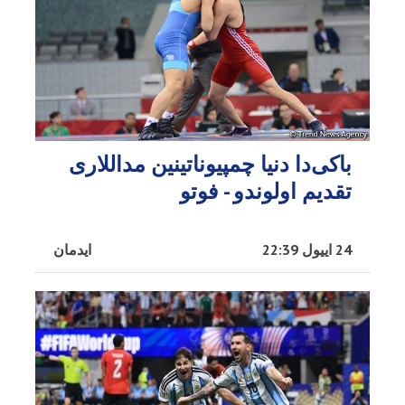
باکی‌دا دنیا چمپیوناتینین مداللاری
تقدیم اولوندو - فوتو
24 اییول 22:39
ایدمان