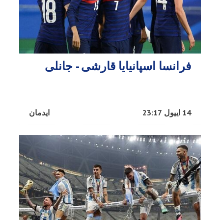
فرانسا اسپانیایا قارشی - جانلی
14 اییول 23:17
ایدمان