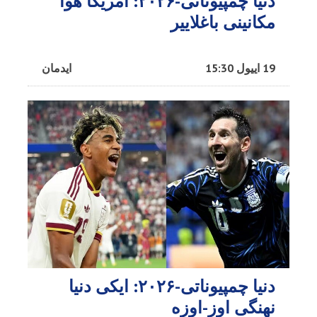
دنیا چمپیوناتی-۲۰۲۶: آمریکا هوا
مکانینی باغلاییر
19 اییول 15:30
ایدمان
دنیا چمپیوناتی-۲۰۲۶: ایکی دنیا
نهنگی اوز-اوزه