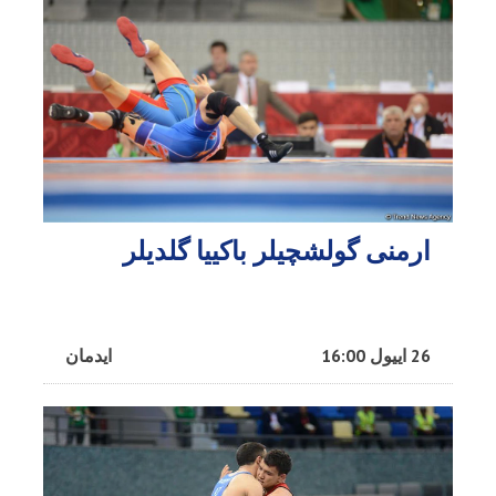
ارمنی گولشچیلر باکییا گلدیلر
26 اییول 16:00
ایدمان