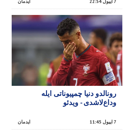
7 اییول 22:54
ایدمان
رونالدو دنیا چمپیوناتی ایله
وداع‌لاشدی - ویدئو
7 اییول 11:45
ایدمان