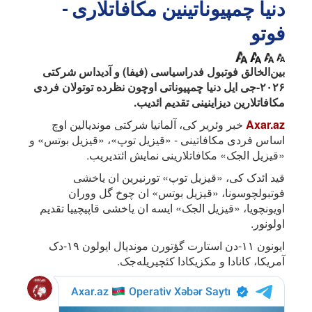
دنیا چمپیوناتینین مکافاتلاری -
فوتو
بین‌الخالق فوتبول فدراسیاسی (فیفا) و آدیداس شرکتی
۲۰۲۶-جی ایل دنیا چمپیوناتی اوچون نظرده توتولان فردی
مکافاتلارین دیزاینینی تقدیم ائدیب.
Axar.az
خبر وئریر کی، آلمانیا شرکتی موندیالین اوچ
اساس فردی مکافاتینی - «قیزیل توپ»، «قیزیل بوتس» و
«قیزیل الجک» مکافاتلارینی نمایش ائتدیریب.
قید ائدک کی، «قیزیل توپ» تورنیرین ان یاخشی
فوتبولچوسونا، «قیزیل بوتس» ان چوخ گل ووران
اویونچویا، «قیزیل الجک» ایسه ان یاخشی قاپیچییا تقدیم
اولونور.
ایونون ۱۱-دن استارت گؤتورن موندیال ایولون ۱۹-دک
آمریکا، کانادا و مکزیکادا کئچیریله‌جک.