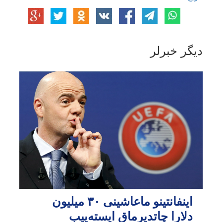
دیگر خبرلر
اینفانتینو ماعاشینی ۳۰ میلیون
دلارا چاتدیرماق ایسته‌ییب