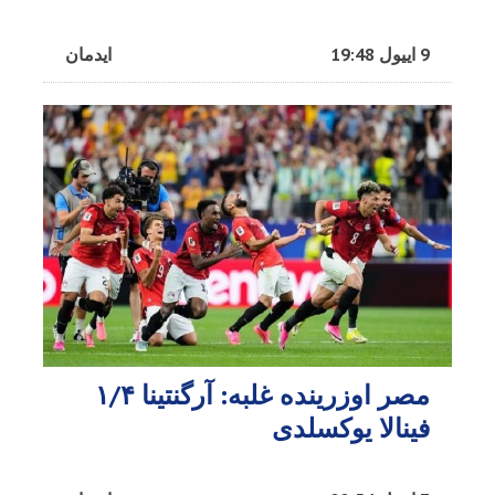
9 اییول 19:48
ایدمان
مصر اوزرینده غلبه: آرگنتینا ۱/۴
فینالا یوکسلدی