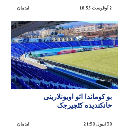
2 آوقوست 18:55
ایدمان
بو کوماندا ائو اویونلارینی
خانکندیده کئچیرجک
30 اییول 21:50
ایدمان