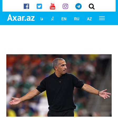
Axar.az
AZ
RU
EN
آذ
فا