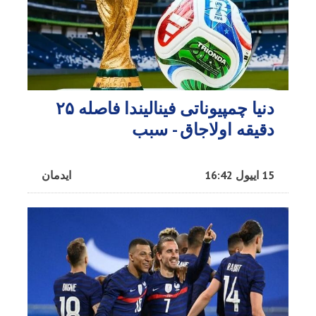
دنیا چمپیوناتی فینالیندا فاصله ۲۵
دقیقه اولاجاق - سبب
15 اییول 16:42
ایدمان