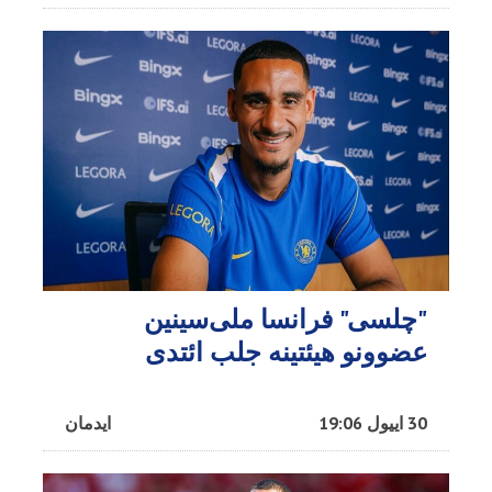
"چلسی" فرانسا ملی‌سینین
عضوونو هیئتینه جلب ائتدی
30 اییول 19:06
ایدمان