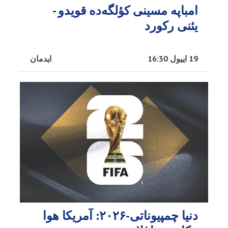
امباپه مسینی کؤلگه‌ده قویدو -
یئنی رکورد
19 اییول 16:30
ایدمان
دنیا چمپیوناتی-۲۰۲۶: آمریکا هوا