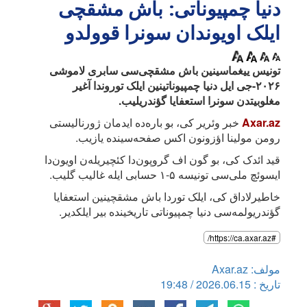
دنیا چمپیوناتی: باش مشقچی
ایلک اویوندان سونرا قوولدو
تونیس ییغماسینین باش مشقچی‌سی سابری لاموشی
۲۰۲۶-جی ایل دنیا چمپیوناتینین ایلک توروندا آغیر
مغلوبیتدن سونرا استعفایا گؤندریلیب.
Axar.az
خبر وئریر کی، بو باره‌ده ایدمان ژورنالیستی
رومن مولینا اؤزونون اکس صفحه‌سینده یازیب.
قید ائدک کی، بو گون اف گروپون‌دا کئچیریله‌ن اویون‌دا
ایسوئچ ملی‌سی تونیسه ۵-۱ حسابی ایله غالیب گلیب.
خاطیرلاداق کی، ایلک توردا باش مشقچینین استعفایا
گؤندریولمه‌سی دنیا چمپیوناتی تاریخینده بیر ایلکدیر.
#https://ca.axar.az/
مولف: Axar.az
تاریخ : 2026.06.15 / 19:48