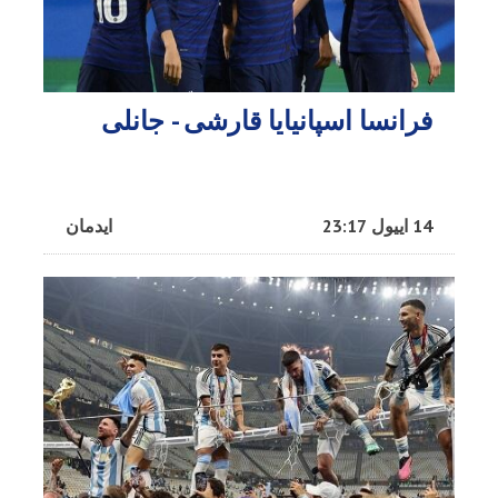
فرانسا اسپانیایا قارشی - جانلی
14 اییول 23:17
ایدمان