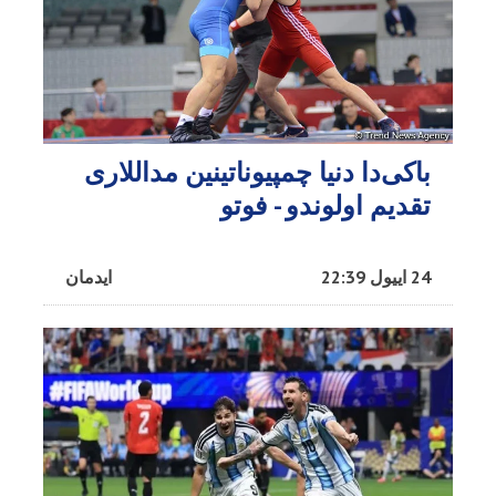
باکی‌دا دنیا چمپیوناتینین مداللاری
تقدیم اولوندو - فوتو
24 اییول 22:39
ایدمان