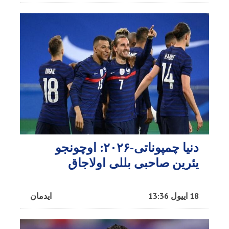
دنیا چمپوناتی-۲۰۲۶: اوچونجو
یئرین صاحبی بللی اولاجاق
18 اییول 13:36
ایدمان