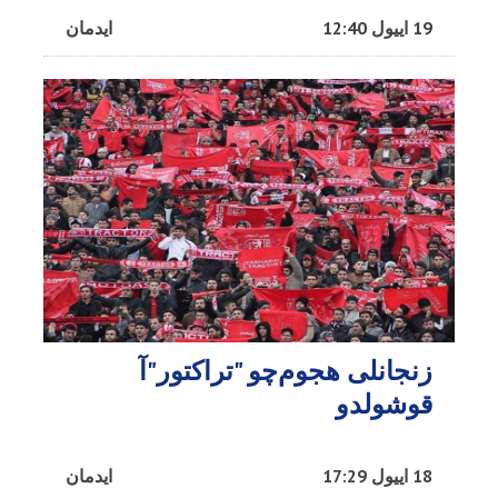
19 اییول 12:40
ایدمان
زنجانلی هجوم‌چو "تراکتور"آ
قوشولدو
18 اییول 17:29
ایدمان