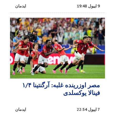
9 اییول 19:48
ایدمان
مصر اوزرینده غلبه: آرگنتینا ۱/۴
فینالا یوکسلدی
7 اییول 22:54
ایدمان