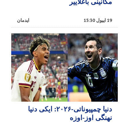
مکانینی باغلاییر
19 اییول 15:30
ایدمان
دنیا چمپیوناتی-۲۰۲۶: ایکی دنیا
نهنگی اوز-اوزه