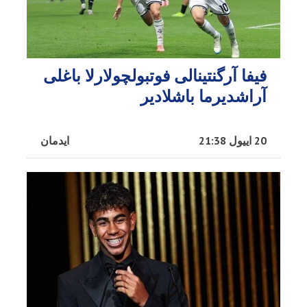
فیفا آرگنتینالی فوتبولچولارلا باغلی
آراشدیرما باشلادیر
20 اییول 21:38
ایدمان