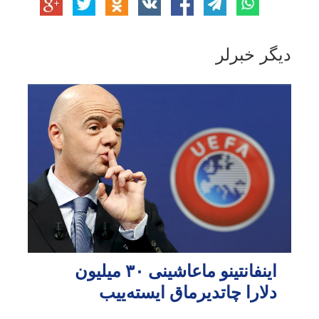
دیگر خبرلر
اینفانتینو ماعاشینی ۳۰ میلیون
دلارا چاتدیرماق ایسته‌ییب