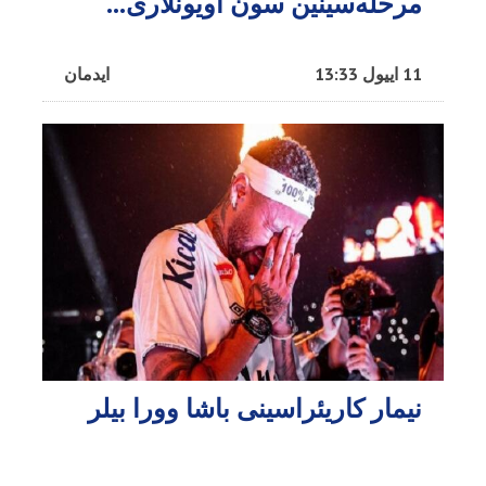
مرحله‌سینین سون اویونلاری...
11 اییول 13:33
ایدمان
نیمار کاریئراسینی باشا وورا بیلر