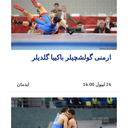
ارمنی گولشچیلر باکییا گلدیلر
26 اییول 16:00
ایدمان