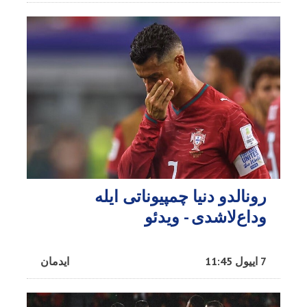
رونالدو دنیا چمپیوناتی ایله
وداع‌لاشدی - ویدئو
7 اییول 11:45
ایدمان