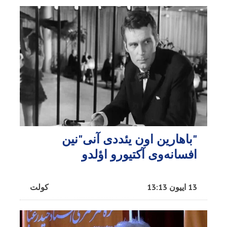
"باهارین اون یئددی آنی"نین
افسانه‌وی آکتیورو اؤلدو
13 اییون 13:13
کولت