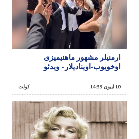
ارمنیلر مشهور ماهنیمیزی
اوخویوب-اوینادیلار - ویدئو
10 اییون 14:33
کولت