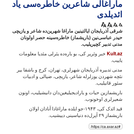
ماراغالی شاعرین خاطره‌سی یاد
ائدیلدی
شرقی آذربایجان ایالتینین ماراغا شهرین‌ده شاعر و یازیچی
حیدر عباسی‌نین (باریشماز) خاطره‌سینه حصر اولونان
مدنی تدبیر کچیریلیب.
Kult.az
خبر وئریر کی، بو باره‌ده یئرلی مئدیا معلومات
یاییب.
مدنی تدبیره آذربایجان شهرلری، تهران، کرج و باشقا بیر
نئچه شهردن یوزلرله شاعر، یازیچی، ضیالی و ادبیات
سئور قاتیلیب.
باریشمازین حیات و یارادیجیلیغین‌دان دانیشیلیب، اونون
شعیرلری اوخونوب.
قید ائدک کی، ۱۹۴۳-جو ایلده ماراغادا آنادان اولان
باریشماز ۲۹ آپرل‌ده دنیاسینی دییشیب.
#https://ca.axar.az/