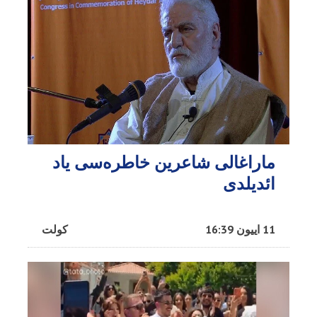
ماراغالی شاعرین خاطره‌سی یاد
ائدیلدی
11 اییون 16:39
کولت