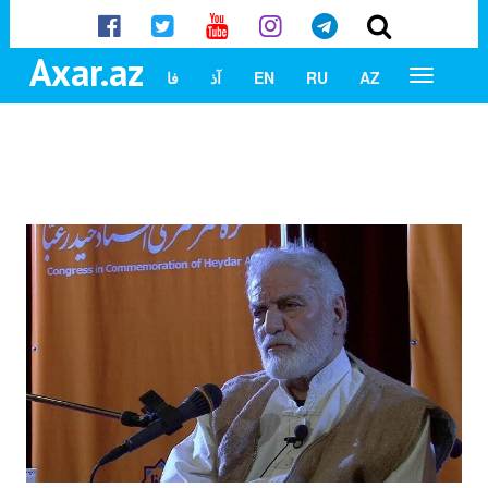
Axar.az
AZ
RU
EN
آذ
فا