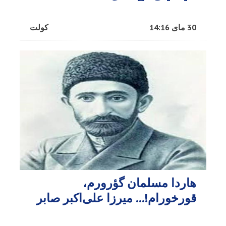
30 مای 14:16
کولت
هاردا مسلمان گؤرورم،
قورخورام!… میرزا علی‌اکبر صابر