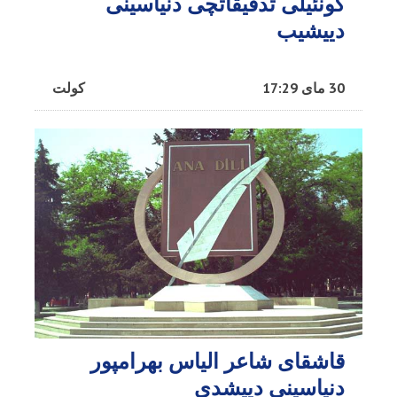
گونئیلی تدقیقاتچی دنیاسینی
دییشیب
30 مای 17:29
کولت
قاشقای شاعر الیاس بهرامپور
دنیاسینی دییشدی