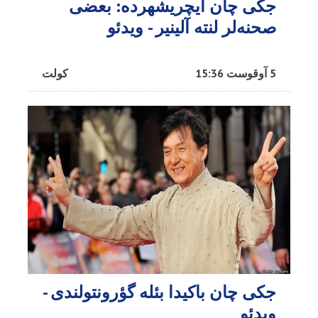
جکی چان ایچریشهرده: بعضی
صحنه‌لر لنته آلینیر - ویدئو
5 آوقوست 15:36
کولت
جکی چان باکیدا بئله گؤرونتولندی -
ویدئو