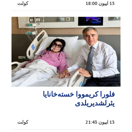
15 اییون 18:00
کولت
فلورا کریمووا خسته‌خانایا
یئرلشدیریلدی
13 اییون 21:43
کولت