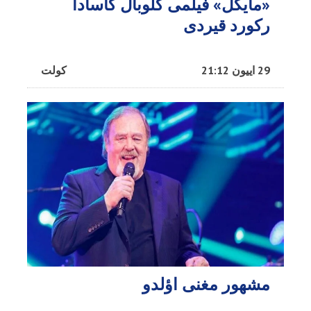
«مایکل» فیلمی گلوبال کاسادا
رکورد قیردی
29 اییون 21:12
کولت
مشهور مغنی اؤلدو