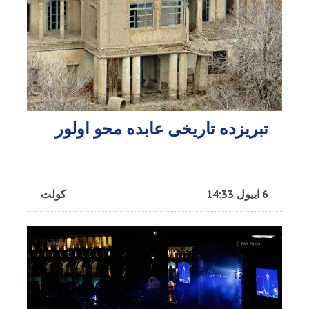
تبریزده تاریخی عابده محو اولور
6 اییول 14:33
کولت