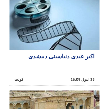
اکبر عبدی دنیاسینی دییشدی
25 اییول 13:09
کولت