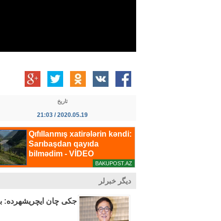
تاریخ
2020.05.19 / 21:03
دیگر خبرلر
جکی چان ایچریشهرده: بعض