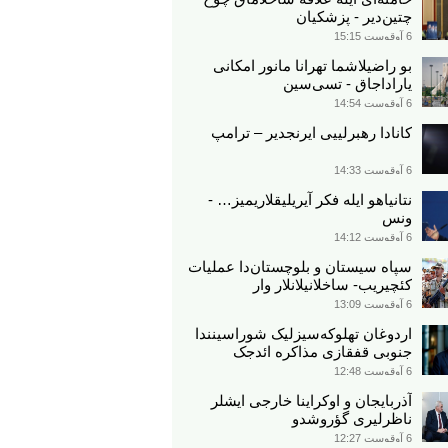
چتین‌دیر - پزشکیان
6 آوقوست 15:15
بو راضیلاشما تهرانا مانور امکانی
یاراداجاق - تسی‌سین
6 آوقوست 14:54
کانادا رهبرلییی ایرنجدیر – ترامپ
6 آوقوست 14:33
نتانیاهو ایله فکر آیریلیقلاریمیز… -
ونس
6 آوقوست 14:12
سپاه سیستان و بلوچستان‌دا عملیات
کئچیریب- ساخلانیلانلار وار
6 آوقوست 13:09
اردوغان تهلوکه‌سیزلیک شوراسینندا
جنوبی قفقازی مذاکره ائد‌جک
6 آوقوست 12:48
آذربایجان و اوکراینا خارجی ایشلر
ناظرلیری گؤروشدو
6 آوقوست 12:27