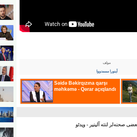
مولف
آینورا مممدووا
ی صحنه‌لر لنته آلینیر - ویدئو