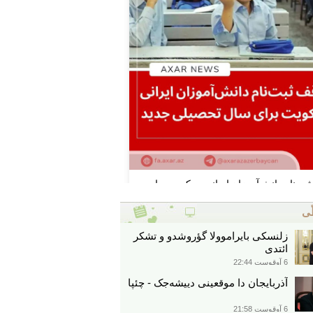
ّی
زلنسکی بایراموولا گؤروشدو و تشکر
ائتدی
6 آوقوست 22:44
آذربایجان دا موقعینی دییشه‌جک - چئپا
6 آوقوست 21:58