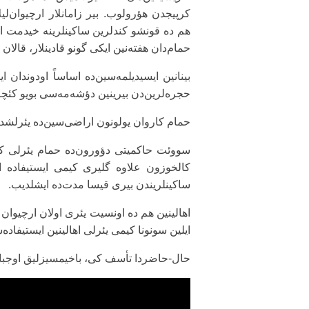
کرپیجدن هؤرولوب. بیر زامانلار ارچیوان‌لیلا
هم ده قونشو کندلرین ساکینلرینه خیدمت ائ
حمام‌دان هفته‌نین ایکی گونو قادینلار، قالان 
بینانین ایسیدیلمه‌سین‌ده اساساً اودوندان ا
حجره‌لرین‌دن بیرینین دؤشه‌مه‌سی بویو کئچه
حمام کاروان یولونون اراضی‌سین‌ده یئرلشدیین‌
سووئت حاکمیتی دؤورون‌ده حمام یئرلی کال
کالخوزون علاوه گلیری کیمی ایستیفاده ا
ساکینلریندن بیری قیسا مدت‌ده ایشلدیب.
ایلین سونونا کیمی یئرلی اهالینین ایستیفاده‌
حال-حاضردا تأسف کی، باخیمسیزلیق اوجباتی