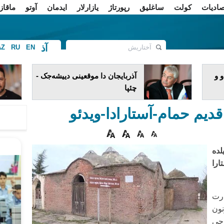
صادیات
کولت
ساغلیق
رپورتاژ
یازارلار
ایدمان
آوتو
ماقاز
آذ
AZ
RU
EN
ف
 و
آذربایجان دا موقعینی دییشه‌جک -
چئپا
دیم حمام-آستارادا-ویدئو
ده ۱۸۰۶-جی ایلده
را
ارت
نون
 چی