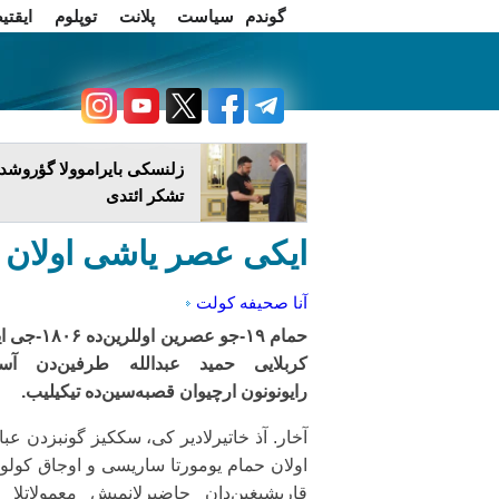
گوندم
سیاست
پلانت
توپلوم
ایقتی
اخبار فارسی
چاغداش تریبونو
زلنسکی بایراموولا گؤروشدو
تشکر ائتدی
ایکی عصر یاشی اولان ق
آنا صحیفه
کولت
حمام ۱۹-جو عصرین اوللرین‌
کربلایی حمید عبدالله طرفین‌دن آستا
رایونونون ارچیوان قصبه‌سین‌ده تیکیلیب.
آخار. آذ خاتیرلادیر کی، سککیز گونبزدن عب
اولان حمام یومورتا ساریسی و اوجاق کولو
قاریشیغین‌دان حاضیرلانمیش معمولاتلا