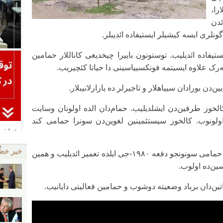
را،
د‌ن
گونلری ایسه کیشیلر ایستیفاده ائدیبلر.
یستیفاده ائدیلیب. توستونون باییرا چیخدیغی کاناللار حمامین
‌رک علاوه ایسیتمه فونکسییاسینی دا حیاتا کئچیریب.
دن بورادان سییاهلار و تاجیرلر ده یارارلانیبلار.
خوز طرفین‌دن ایشلدیلیب. حمام‌دان الده اولونان وسایت
ولونوب. کالخوز سیستئمینین لغوین‌دن سونرا حمامی کند
خبر خط
اهالینین هم ده اونسیت یئری اولان ارچیوان حمامی سونونجو دفعه ۱۹۸۰-جی ایلده تعمیر ائدیلیب و همین
سین‌ده اولوب.
ن‌دان برباد وضعیته دوشوب و حمامین فعالیتی دایانیب.