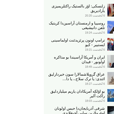
زلنسکی: اؤز بالستیک راکتلریمیزی
یارادیریق
6 آوقوست 20:20
روسییا و ارمنستان آراسین‌دا کریتیک
تلفن دانیشیغی
6 آوقوست 19:24
ترامپ اونون پرئزیدئنت اولماسینی
ایستییر - کیو
6 آوقوست 19:21
ایران و آمریکا آراسیندا بو مذاکره
اولونور - فیدان
6 آوقوست 18:49
عراق گروپلاشمالارا سون خبردارلیق
ائتدی: یا ترک سلاح.، یا دا…
6 آوقوست 18:27
بو اؤلکه آمریکادان یاریم میلیاردلیق
راکت آلیر
6 آوقوست 18:03
شرقی آذربایجان‌دا حبس اولونان
اوغرولارین سایی آچیقلاندی