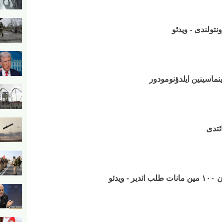
نتولندی - ویدئو
لینماسینین ایلدؤنومودور
ئتدی
یدئو