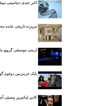
اکبر عبدی دنیاسینی دیی
تبریزده تاریخی عابده محو
ارمنی موسیقی گروپو ماه
بابک خرمی‌نین دوغوم گو
کادیر اینانیرین وصیتی آچ