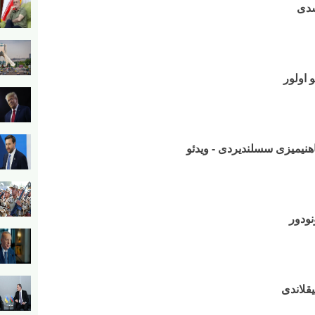
شدی
 اولور
نیمیزی سسلندیردی - ویدئو
نودور
یقلاندی