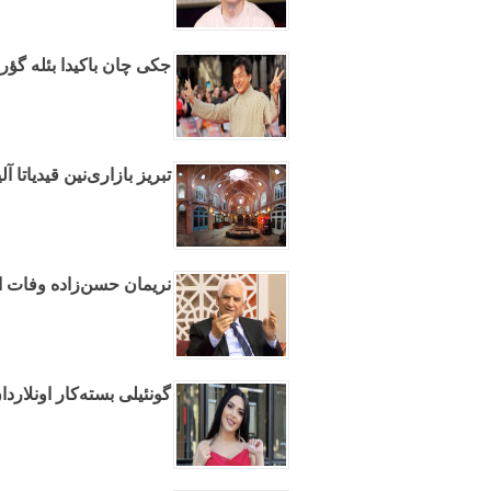
جکی چان باکیدا بئله گؤرو
تبریز بازاری‌نین قیدیاتا آ
نریمان حسن‌زاده وفات ا
گونئیلی بسته‌کار اونلاردان ۱۰۰ مین مانات طلب ائدیر - و