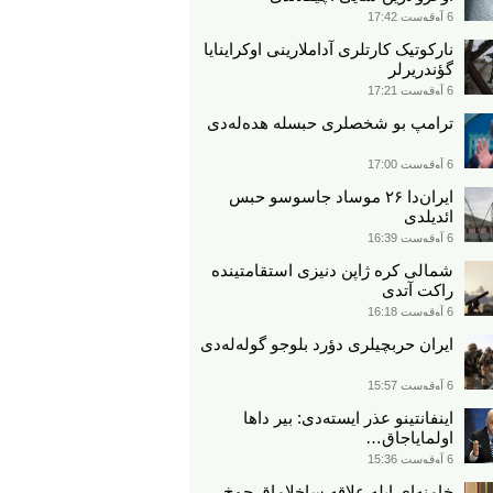
6 آوقوست 17:42
نارکوتیک کارتلری آداملارینی اوکراینایا
گؤندریرلر
6 آوقوست 17:21
ترامپ بو شخصلری حبسله هده‌له‌دی
6 آوقوست 17:00
ایران‌دا ۲۶ موساد جاسوسو حبس
ائدیلدی
6 آوقوست 16:39
شمالی کره ژاپن دنیزی استقامتینده
راکت آتدی
6 آوقوست 16:18
ایران حربچیلری دؤرد بلوجو گوله‌له‌دی
6 آوقوست 15:57
اینفانتینو عذر ایسته‌دی: بیر داها
اولمایاجاق…
6 آوقوست 15:36
خامنه‌ای ایله علاقه ساخلاماق چوخ