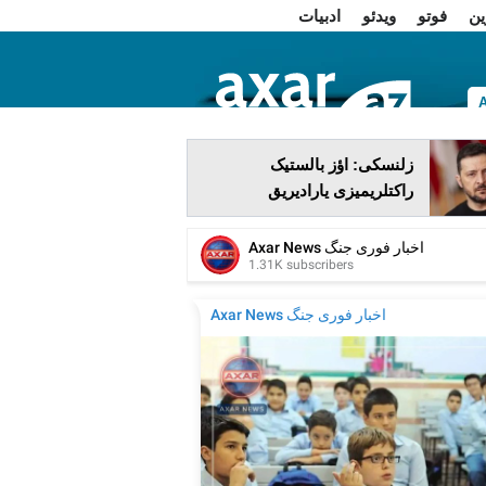
ین
فوتو
ویدئو
ادبیات
ا
زلنسکی: اؤز بالستیک
راکتلریمیزی یارادیریق