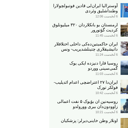
آوسترالیا ایران‌لی قادین فوتبولچولارا
وطنداشلیق وئردی
6 آوقوست 12:06
ارمنستان بو بانکلاردان ۳۲۰ میلیونلوق
کردیت گؤتورور
6 آوقوست 11:45
ایران حاکمیتین‌ده‌کی داخلی اختلافلار
دانیشیقلاری چتینلشدیریب- ونس
6 آوقوست 11:24
روسیا قارا دنیزده ایکی یوک
گمی‌سینی ووردو
6 آوقوست 11:03
ایران‌دا ۲۷ اعتراضچی اعدام ائدیلیب-
فولکر تورک
6 آوقوست 10:42
روسیه‌نین ان بؤیوک ۵ نفت اعمالی
زاوودون‌دان بیری وورولدو
6 آوقوست 10:21
اونلار وطن خاینی‌دیرلر: پزشکیان