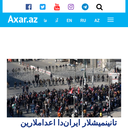
Axar.az
AZ
RU
EN
آذ
فا
تانینمیشلار ایران‌دا اعداملارین