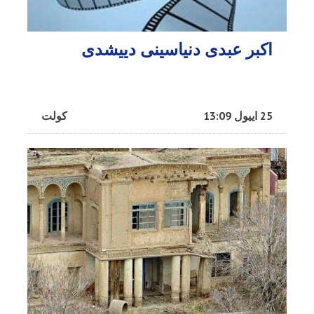
اکبر عبدی دنیاسینی دییشدی
25 اییول 13:09
کولت