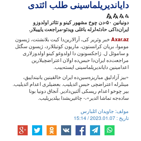
دایاندیریلماسینی طلب ائتدی
دونیانین ۵۰-دن چوخ مشهور کینو و تئاتر اولدوزو
ایران‌داکی حادثه‌لرله باغلی ویدئو-مراجعت یاییبلار.
Axar.az
خبر وئریر کی، آرالارین‌دا کیت بلانشتت، ژیسون
موموا، بریان کرانستون، ماریون کوتیللارد، ژیسون سگئل
و ساموئل ل. ژاجکسونون دا اولدوغو کینو اولدوزلاری
مراجعت‌ده ایران‌دا حبس‌ده اولان اعتراضچیلارین
اعدامینین دایاندیریلماسینی ایسته‌ییب.
«بیز آزادلیق مباریزه‌سین‌ده ایران خالقینین یانینداییق،
مینلرله اعتراضچی حبس ائدیلیب. بعضیلری اعدام ائدیلیب.
بیر چوخو اعدام ریسکی آلتین‌دادیر. آنجاق دونیا بونا
ساده‌جه تماشا ائدیر»،- چاغیریشدا بیلدیریلیب.
مولف: جاویدان ائلبارس
تاریخ : 2023.01.07 / 15:14