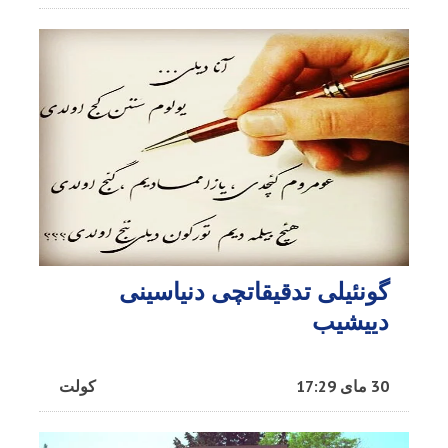
گونئیلی تدقیقاتچی دنیاسینی
دییشیب
30 مای 17:29
کولت