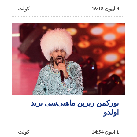
4 اییون 16:18
کولت
تورکمن رپرین ماهنی‌سی ترند
اولدو
1 اییون 14:54
کولت