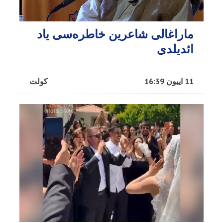
ماراغالی شاعرین خاطره‌سی یاد
ائدیلدی
11 اییون 16:39
کولت