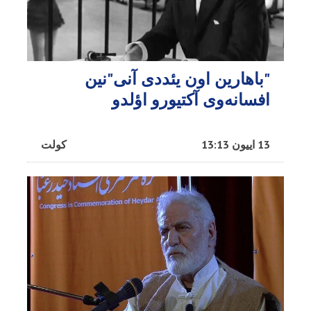
"باهارین اون یئددی آنی"نین
افسانه‌وی آکتیورو اؤلدو
13 اییون 13:13
کولت