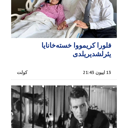
فلورا کریمووا خسته‌خانایا
یئرلشدیریلدی
13 اییون 21:43
کولت