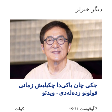
دیگر خبرلر
جکی چان باکی‌دا چکیلیش زمانی
قولونو زده‌له‌دی - ویدئو
7 آوقوست 19:21
کولت