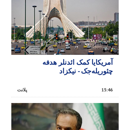
آمریکایا کمک ائد‌نلر هدفه
چئوریله‌جک - نیکزاد
15:46
پلانت