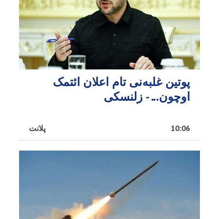
پوتین غلبه‌نی تام اعلان ائتمک
اوچون... - زلنسکی
10:06
پلانت