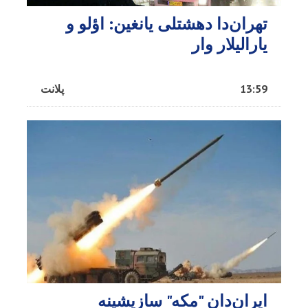
تهران‌دا دهشتلی یانغین: اؤلو و
یارالیلار وار
13:59
پلانت
ایران‌دان "مکه" سازیشینه