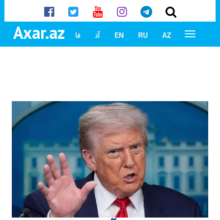
Axar.az
AZ
RU
EN
آذ
فا