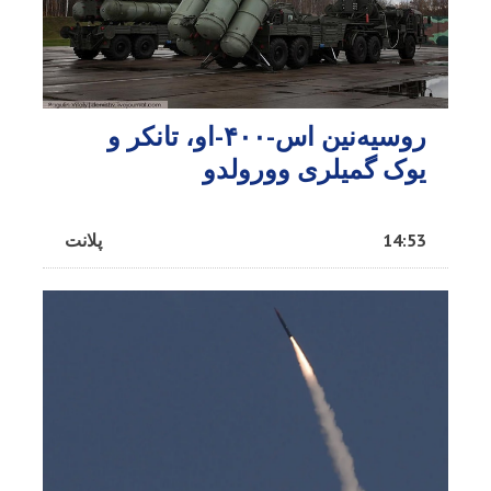
روسیه‌نین اس-۴۰۰-او، تانکر و
یوک گمیلری وورولدو
14:53
پلانت