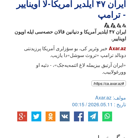
ایران ۴۷ ایلدیر آمریکا-لا اویناییر
- ترامپ
ایران ۴۷ ایلدیر آمریکا و دنیانین قالان حصه‌سی ایله اویون
اویناییر.
Axar.az
خبر وئریر کی، بو سؤزلری آمریکا پرزیدنتی
دونالد ترامپ «تروث سوشل»دا یازیب.
«ایران آرتیق بیزیمله لاغ ائتمه‌یه‌جک»، - دئیه او
وورغولاییب.
#https://ca.axar.az/
مولف: Axar.az
تاریخ : 2026.05.11 / 00:15
دیگر خبرلر