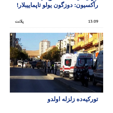
رآکسیون: دوزگون یولو تاپماییبلار!
13:09
پلانت
تورکیه‌ده زلزله اولدو