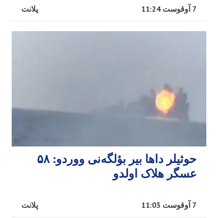
7 آوقوست 11:24
پلانت
حوثیلر داها بیر بؤلگه‌نی ووردو: ۵۸
عسگر هلاک اولدو
7 آوقوست 11:03
پلانت