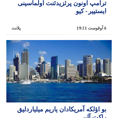
ترامپ اونون پرئزیدئنت اولماسینی
ایستییر - کیو
6 آوقوست 19:21
پلانت
بو اؤلکه آمریکادان یاریم میلیاردلیق
راکت آلیر