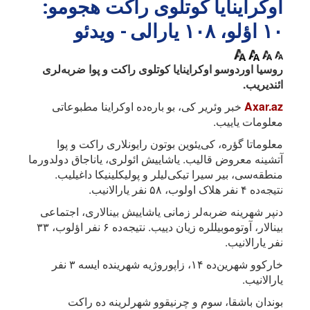
اوکراینایا کوتلوی راکت هجومو:
۱۰ اؤلو، ۱۰۸ یارالی - ویدئو
روسیا اوردوسو اوکراینایا کوتلوی راکت و پوا ضربه‌لری
ائندیریب.
Axar.az
خبر وئریر کی، بو باره‌ده اوکراینا مطبوعاتی
معلومات یاییب.
معلوماتا گؤره، کی‌یئوین بوتون رایونلاری راکت و پوا
آتشینه معروض قالیب. یاشاییش ائولری، یاناجاق دولدورما
منطقه‌سی، بیر سیرا تیکی‌لیلر و پولیکلینیکا داغیلیب.
نتیجه‌ده ۴ نفر هلاک اولوب، ۵۸ نفر یارالانیب.
دنپر شهرینه ضربه‌لر زمانی یاشاییش بینالاری، اجتماعی
بینالار، آوتوموبیللره زیان دییب. نتیجه‌ده ۶ نفر اؤلوب، ۳۳
نفر یارالانیب.
خارکوو شهرین‌ده ۱۴، زاپوروژیه شهرینده ایسه ۳ نفر
یارالانیب.
بوندان باشقا، سوم و چرنیقوو شهرلرینه ده راکت