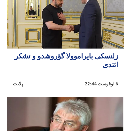
زلنسکی بایراموولا گؤروشدو و تشکر
ائتدی
6 آوقوست 22:44
پلانت