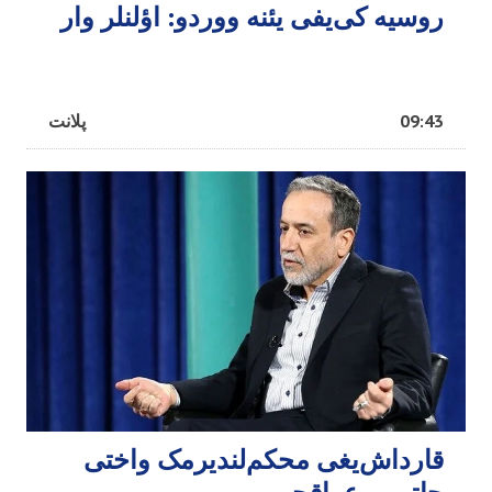
روسیه کی‌یفی یئنه ووردو: اؤلنلر وار
09:43
پلانت
قارداش‌یغی محکم‌لندیرمک واختی