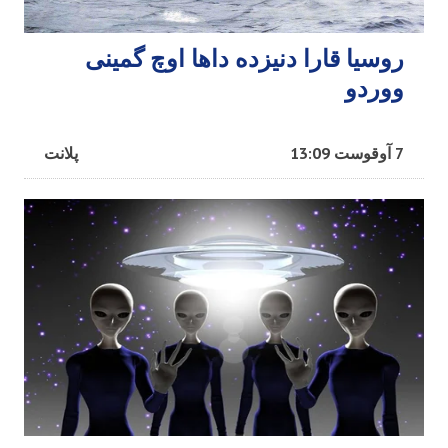
روسیا قارا دنیزده داها اوچ گمینی
ووردو
7 آوقوست 13:09
پلانت