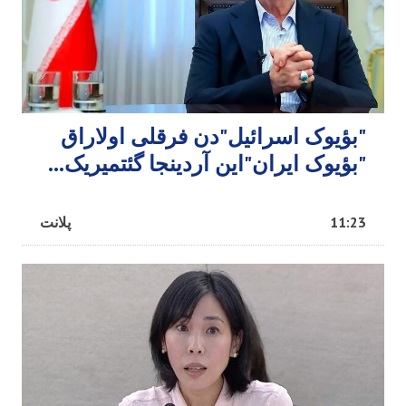
"بؤیوک اسرائیل"دن فرقلی اولاراق
"بؤیوک ایران"این آردینجا گئتمیریک...
11:23
پلانت