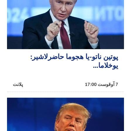
پوتین ناتو-یا هجوما حاضرلاشیر:
یوخلاما...
7 آوقوست 17:00
پلانت