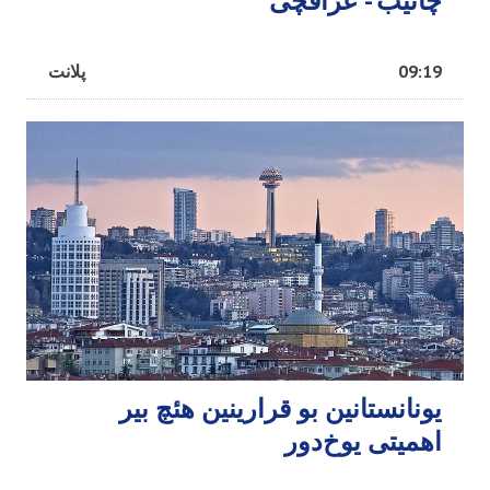
چاتیب - عراقچی
09:19
پلانت
یونانستانین بو قرارینین هئچ بیر
اهمیتی یوخ‌دور