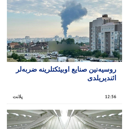
روسیه‌نین صنایع اوبیئکتلرینه ضربه‌لر
ائندیریلدی
12:56
پلانت