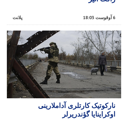
6 آوقوست 18:03
پلانت
نارکوتیک کارتلری آداملارینی
اوکراینایا گؤندریرلر