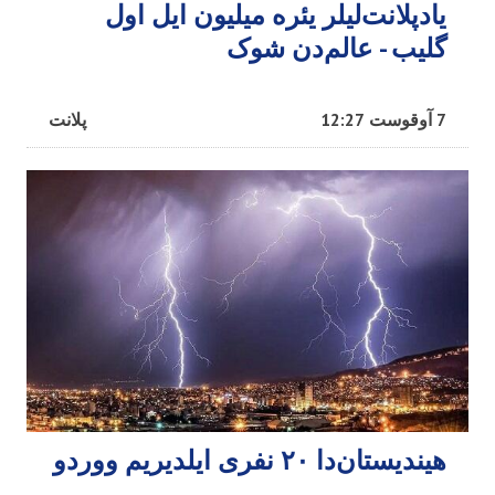
یادپلانت‌لیلر یئره میلیون ایل اول
گلیب - عالم‌دن شوک
7 آوقوست 12:27
پلانت
هیندیستان‌دا ۲۰ نفری ایلدیریم ووردو