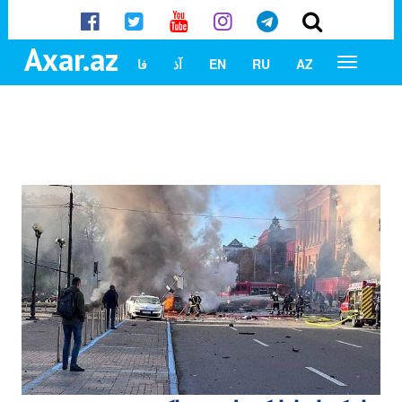
Axar.az
AZ
RU
EN
آذ
فا