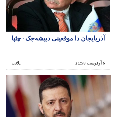
آذربایجان دا موقعینی دییشه‌جک - چئپا
6 آوقوست 21:58
پلانت