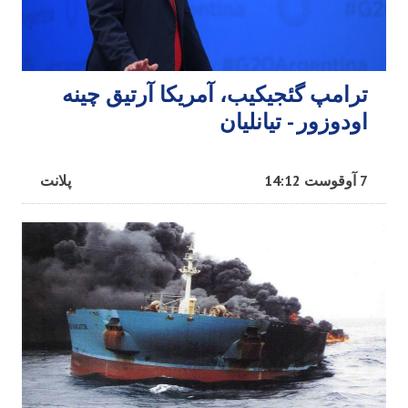
ترامپ گئجیکیب، آمریکا آرتیق چینه
اودوزور - تیانلیان
7 آوقوست 14:12
پلانت