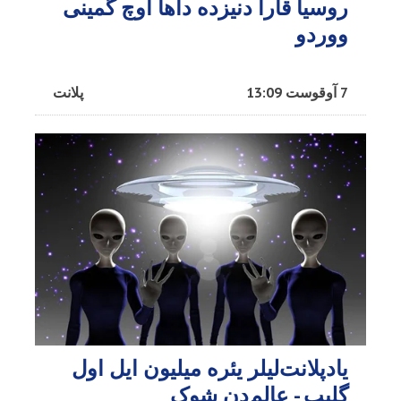
روسیا قارا دنیزده داها اوچ گمینی
ووردو
7 آوقوست 13:09
پلانت
یادپلانت‌لیلر یئره میلیون ایل اول
گلیب - عالم‌دن شوک