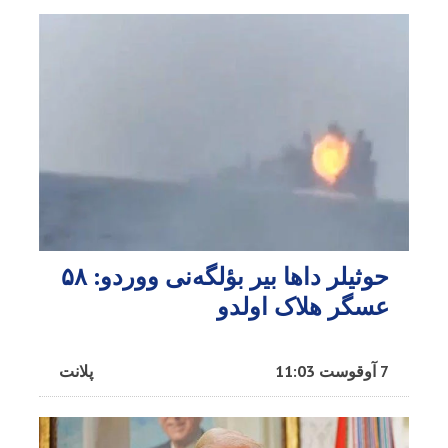
حوثیلر داها بیر بؤلگه‌نی ووردو: ۵۸
عسگر هلاک اولدو
7 آوقوست 11:03
پلانت