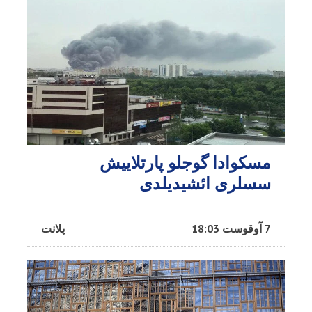
مسکوادا گوجلو پارتلاییش
سسلری ائشیدیلدی
7 آوقوست 18:03
پلانت