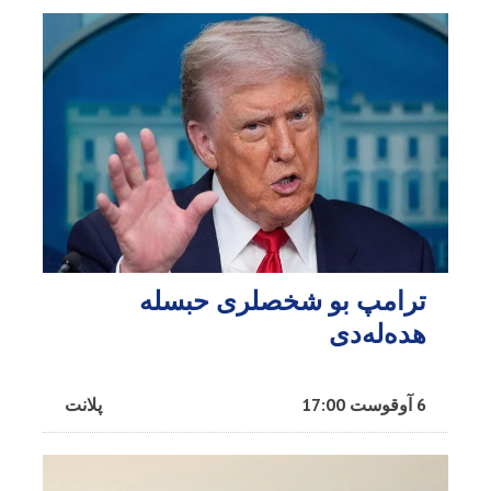
ترامپ بو شخصلری حبسله
هده‌له‌دی
6 آوقوست 17:00
پلانت