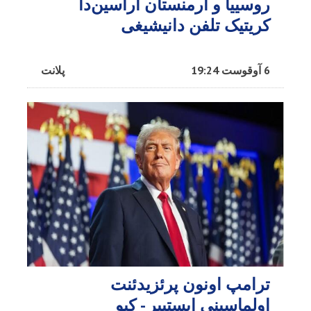
روسییا و ارمنستان آراسین‌دا
کریتیک تلفن دانیشیغی
6 آوقوست 19:24
پلانت
ترامپ اونون پرئزیدئنت
اولماسینی ایستییر - کیو