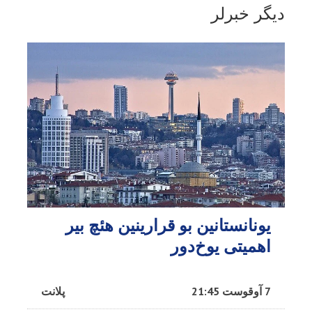
دیگر خبرلر
یونانستانین بو قرارینین هئچ بیر
اهمیتی یوخ‌دور
7 آوقوست 21:45
پلانت