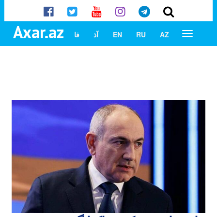
Axar.az
AZ
RU
EN
آذ
فا