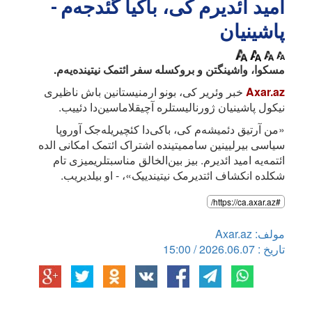
امید ائدیرم کی، باکیا گئدجه‌م -
پاشینیان
مسکوا، واشینگتن و بروکسله سفر ائتمک نیتینده‌یه‌م.
Axar.az
خبر وئریر کی، بونو ارمنیستانین باش ناظیری
نیکول پاشینیان ژورنالیستلره آچیقلاماسین‌دا دئییب.
«من آرتیق دئمیشه‌م کی، باکی‌دا کئچیریله‌جک آوروپا
سیاسی بیرلیینین ساممیتینده اشتراک ائتمک امکانی الده
ائتمه‌یه امید ائدیرم. بیز بین‌الخالق مناسبتلریمیزی تام
شکلده انکشاف ائتدیرمک نیتیندییک»، - او بیلدیریب.
#https://ca.axar.az/
مولف: Axar.az
تاریخ : 2026.06.07 / 15:00