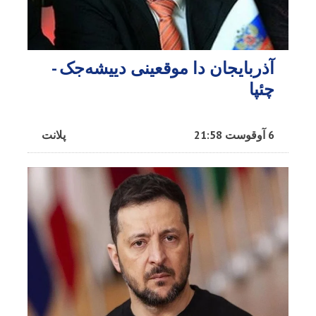
آذربایجان دا موقعینی دییشه‌جک -
چئپا
6 آوقوست 21:58
پلانت