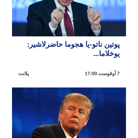
پوتین ناتو-یا هجوما حاضرلاشیر:
یوخلاما...
7 آوقوست 17:00
پلانت