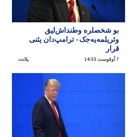
بو شخصلره وطنداش‌لیق
وئریلمه‌یه‌جک - ترامپ‌دان یئنی
قرار
7 آوقوست 14:33
پلانت