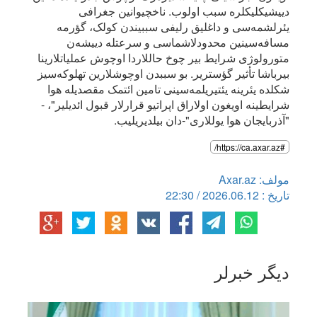
دییشیکلیکلره سبب اولوب. ناخچیوانین جغرافی
یئرلشمه‌سی و داغلیق رلیفی سببیندن کولک، گؤرمه
مسافه‌سینین محدودلاشماسی و سرعتله دییشه‌ن
متورولوژی شرایط بیر چوخ حاللاردا اوچوش عملیاتلارینا
بیرباشا تأثیر گؤستریر. بو سببدن اوچوشلارین تهلوکه‌سیز
شکلده یئرینه یئتیریلمه‌سینی تامین ائتمک مقصدیله هوا
شرایطینه اویغون اولاراق اپراتیو قرارلار قبول ائدیلیر"، -
"آذربایجان هوا یوللاری"-دان بیلدیریلیب.
#https://ca.axar.az/
مولف: Axar.az
تاریخ : 2026.06.12 / 22:30
دیگر خبرلر