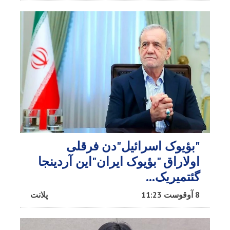
"بؤیوک اسرائیل"دن فرقلی
اولاراق "بؤیوک ایران"این آردینجا
گئتمیریک...
8 آوقوست 11:23
پلانت