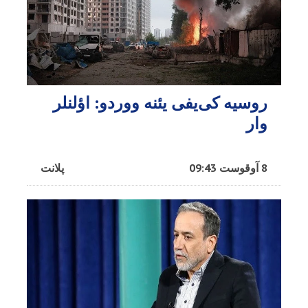
روسیه کی‌یفی یئنه ووردو: اؤلنلر
وار
8 آوقوست 09:43
پلانت