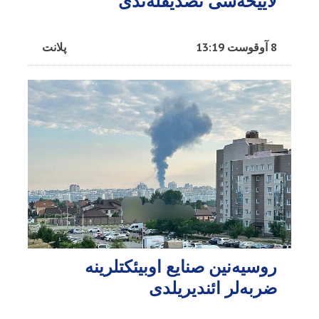
لاییحه‌سی تصدیقله‌ندی
8 آوقوست 13:19
پلانت
روسیه‌نین صنایع اوبیئکتلرینه
ضربه‌لر ائندیریلدی