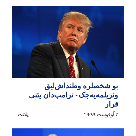
بو شخصلره وطنداش‌لیق
وئریلمه‌یه‌جک - ترامپ‌دان یئنی
قرار
7 آوقوست 14:33
پلانت