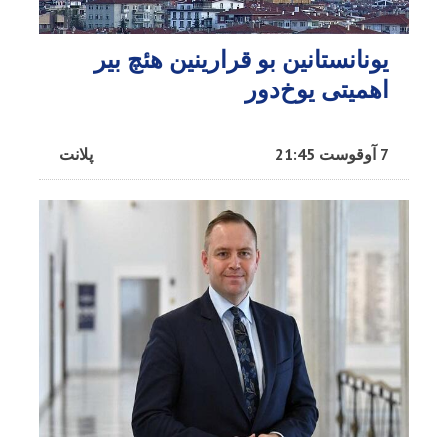
یونانستانین بو قرارینین هئچ بیر
اهمیتی یوخ‌دور
7 آوقوست 21:45
پلانت