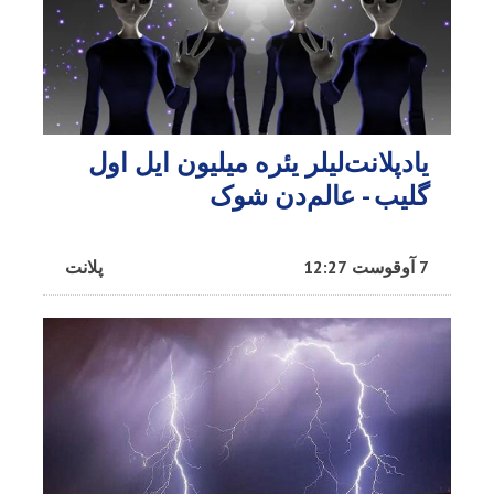
یادپلانت‌لیلر یئره میلیون ایل اول
گلیب - عالم‌دن شوک
7 آوقوست 12:27
پلانت