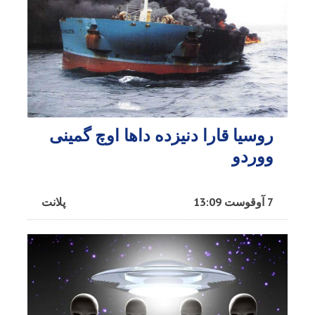
روسیا قارا دنیزده داها اوچ گمینی
ووردو
7 آوقوست 13:09
پلانت