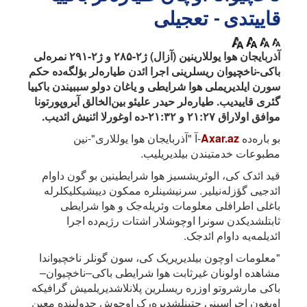
قاییتدی - تعجیلی
آذربایجان هوا یوللارینین (آزال) ژ۲-۲۸۵ و ژ۲-۲۹۱ نمره‌لی
باکی-ناخچیوان ریسلرینی اجرا ائد‌ن طیاره‌لر بؤلگه‌ده حکم
سورن ایلدیریملی هوا شرایطی و یاغان دولو سببیندن باکییا
گئری قاییدیب. طیاره‌لر حیدر علیئو بین‌الخالق آیروپورتونا
موافق اولاراق ۲۱:۲۷ و ۲۱:۳۲-ده اوغورلا ائنیش ائدیب.
بو باره‌ده
Axar.az
-آ "آذربایجان هوا یوللاری"-نین
مطبوعات خدمتیندن بیلدیریلیب.
قید ائدک کی، الوئریشسیز هوا شرایطینین بو گون داوام
ائدجیی گؤزله‌نیلیر. سرنیشینلره ممکون دییشیکلیکلرله
باغلی اطرافلی معلومات وئریله‌جک و هوا شرایطی
ثابتلشدیکدن سونرا اوچوشلار اشتات رژیم‌ده اجرا
ائدیلمه‌یه داوام ائد‌جک.
"معلومات اوچون بیلدیریریک کی، سون گونلر ناخچیواندا
مشاهده اولونان غیرثابت هوا شرایطی باکی–ناخچیوان–
باکی مارشروتو اوزره ریسلرین پلانلاشدیریلمیش گرافیکه
اویغون اجراسینی چتینلشدیره‌رک اوچوش جدولینده معین