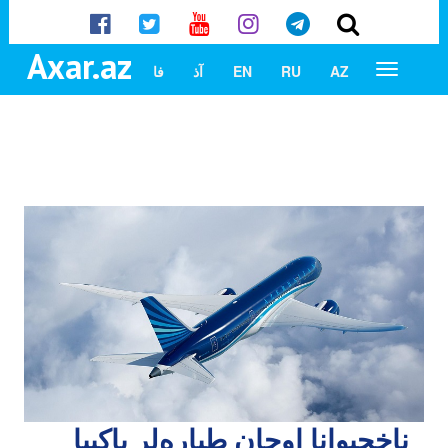
Axar.az
AZ
RU
EN
آذ
فا
ناخچیوانا اوچان طیاره‌لر باکییا