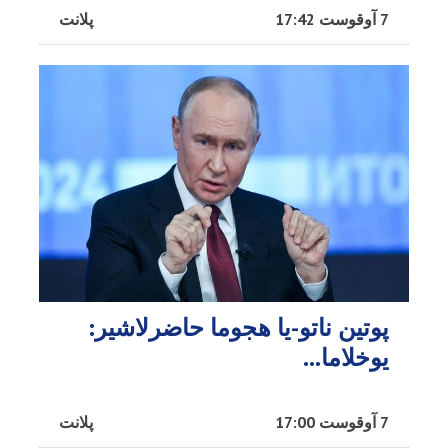
7 آوقوست 17:42
پلانت
پوتین ناتو-یا هجوما حاضرلاشیر:
یوخلاما...
7 آوقوست 17:00
پلانت