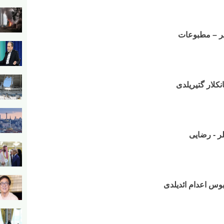
دیر – مطبوعات
نکلار گتیریلدی
یلر - رضایی
بوس اعدام ائدیلدی