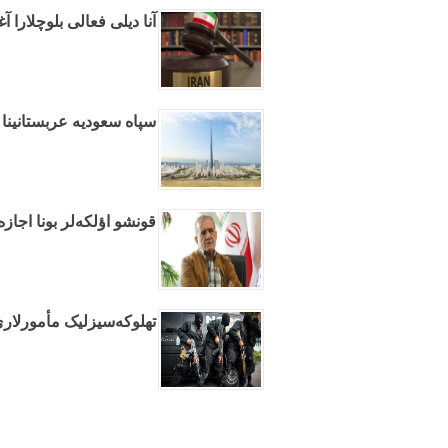
آنا دیلی فعالی بلوچلارا
سپاه سعودیه عربستانینا 
قونشو اؤلکه‌لر بونا اجازه
تهلوکه‌سیزلیک مأمورلاری