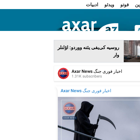
ین
فوتو
ویدئو
ادبیات
ا
روسیه کی‌یفی یئنه ووردو: اؤلنلر
وار