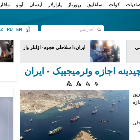
صادیات
کولت
ساغلیق
رپورتاژ
یازارلار
ایدمان
آوتو
ماقاز
آذ
AZ
RU
EN
ف
شی
ایران‌دا سلاحلی هجوم- اؤلنلر وار
دینه اجازه وئرمیجییک - ایران
رین
ازه
حلی