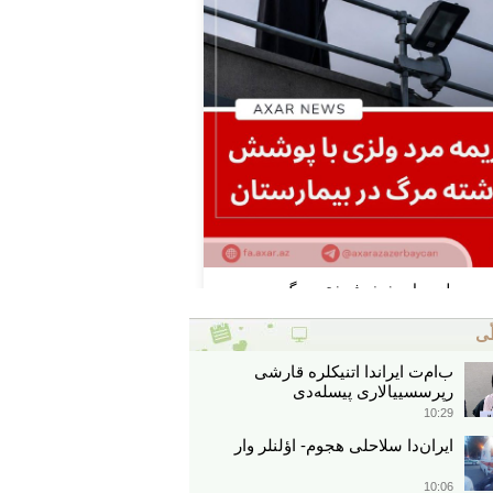
ّی
ب‌ام‌ت ایراندا اتنیکلره قارشی
رپرسسییالاری پیسله‌دی
10:29
ایران‌دا سلاحلی هجوم- اؤلنلر وار
10:06