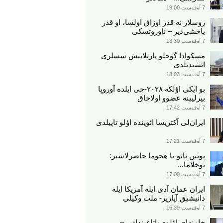
7 آوقوست 19:00
روسلار نه قدر اوزاق اولسا، او قدر
یاخشی‌دیر – ناوروتسکی
7 آوقوست 18:30
مسکوادا گوجلو پارتلاییش سسلری
ائشیدیلدی
7 آوقوست 18:03
بو ایکی اؤلکه ۲۰۲۸-جی ایلده آوروپا
بیرلیینه عضوو اولاجاق
7 آوقوست 17:42
ایران‌لی آکتریسا ائوینده اؤلو تاپیلدی
7 آوقوست 17:21
پوتین ناتو-یا هجوما حاضرلاشیر:
یوخلاما...
7 آوقوست 17:00
ایران عمان آدی ایله آمریکا ایله
دانیشیق آپاریر- ملت وکیلی
7 آوقوست 16:39
خامنه‌ای اؤلوم یاتاغیندادیر –