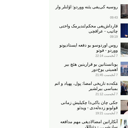
روسیه کی‌یفی یئنه ووردو: اؤلنلر وار
09:43
قارداش‌یغی محکم‌لندیرمک واختی
چاتیب - عراقچی
09:19
روس اوردوسو بو دفعه ایستادیونو
ووردو - فوتو
7 آوقوست 22:14
یونانستانین بو قرارینین هئچ بیر
اهمیتی یوخ‌دور
7 آوقوست 21:45
مَکه‌ده تاریخی امضا: پول، پهپاد و اتم
بمباسی بیرلشیر
7 آوقوست 21:12
جکی چان باکی‌دا چکیلیش زمانی
قولونو زده‌له‌دی - ویدئو
7 آوقوست 19:21
آنکارانین امضالادیغی مهم مدافعه
سازشی... - دئتاللار