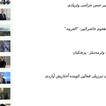
 آغیر حبس جزاسی وئریلدی
هجوم حاضرلاییر- "العربیه"
 وئرمه‌دیلر - پزشکیان
 تبرزیلی فعالین ائوینده آختاریش آپاردی