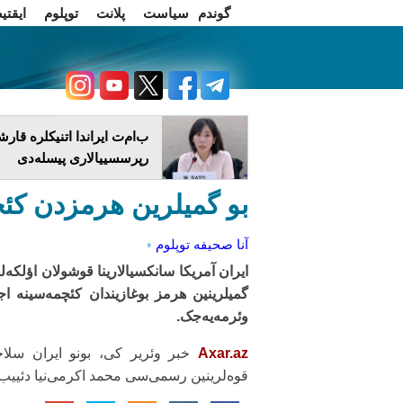
گوندم
سیاست
پلانت
توپلوم
ایقتی
اخبار فارسی
چاغداش تریبونو
ب‌ام‌ت ایراندا اتنیکلره قار
رپرسسییالاری پیسله‌دی
بو گمیلرین هرمزدن کئچی
آنا صحیفه
توپلوم
ایران آمریکا سانکسیالارینا قوشولان اؤلکه‌ل
گمیلرینین هرمز بوغازیندان کئچمه‌سینه اج
وئرمه‌یه‌جک.
Axar.az
خبر وئریر کی، بونو ایران سلا
قوه‌لرینین رسمی‌سی محمد اکرمی‌نیا دئییب.