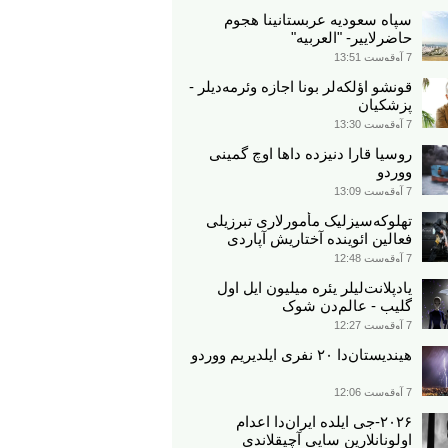
سپاه سعودیه عربستانینا هجوم
حاضرلاییر- "العربیه"
7 آوقوست 13:51
قونشو اؤلکه‌لر بونا اجازه وئرمه‌دیلر -
پزشکیان
7 آوقوست 13:30
روسیا قارا دنیزده داها اوچ گمینی
ووردو
7 آوقوست 13:09
تهلوکه‌سیزلیک مأمورلاری تبرزیلی
فعالین ائوینده آختاریش آپاردی
7 آوقوست 12:48
یادپلانت‌لیلر یئره میلیون ایل اول
گلیب - عالم‌دن شوک
7 آوقوست 12:27
هیندیستان‌دا ۲۰ نفری ایلدیریم ووردو
7 آوقوست 12:06
۲۰۲۶-جی ایلده ایران‌دا اعدام
اولونانلارین سایی آچیقلاندی