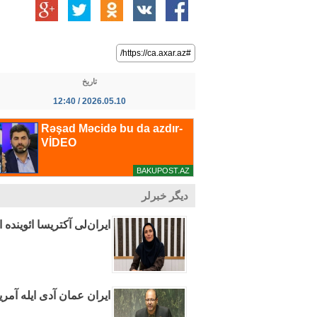
#https://ca.axar.az/
تاریخ
2026.05.10 / 12:40
دیگر خبرلر
ایران‌لی آکتریسا ائوینده ا
ایران عمان آدی ایله آمری