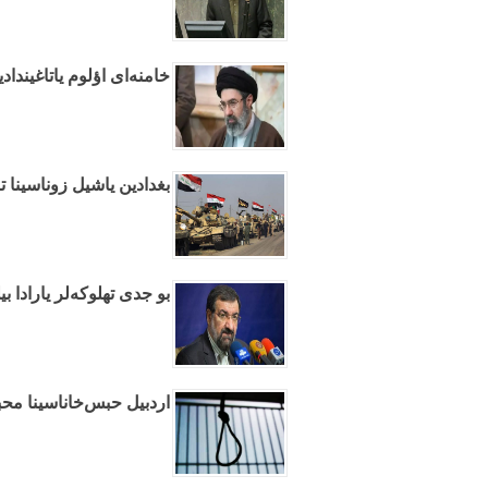
خامنه‌ای اؤلوم یاتاغیندا
بغدادین یاشیل زوناسینا تا
بو جدی تهلوکه‌لر یارادا ب
اردبیل حبس‌خاناسینا مح