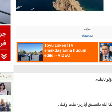
مولف
Axar.az
خبر خط
ؤلو تاپیلدی
کا ایله دانیشیق آپاریر- ملت وکیلی