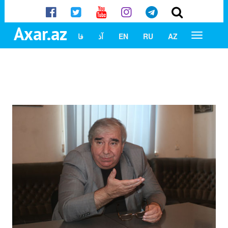
Axar.az
AZ
RU
EN
آذ
فا