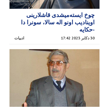
چوخ ایسته‌میشدی قاشلارینی
اوینادیب اونو اله سالا، سونرا دا
-حکایه
30 دکابر 2023 17:42
ادبیات