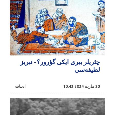
چئریلر بیری ایکی گؤرور؟ - تبریز
لطیفه‌سی
20 مارت 2024 10:42
ادبیات