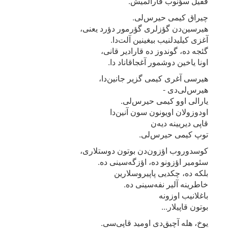
قفیل سؤنوب قارالمیش.
چیراق کیمی حیرس‌لی.
هیرسین‌دن گؤزلری گؤرمور دؤرد یعنی،
آغزی کیلیدلنیب بیغینین آلت‌دا.
گئجه ده، گوندوز ده قارادیر قانی،
اونا یاخین دوشمور آغجاقاناد دا.
هیرسی آغری کیمی گزیر جانین‌دا،
هیرس‌لی‌دی -
یارالی اوو کیمی حیرس‌لی.
اودوزولان اویونون سون آنین‌دا
قاپی دیریینه دیه‌ن
توپ کیمی حیرس‌لی.
کوسدوروب اؤزون‌دن بوتون دوستلاری،
سئومیر اؤزونو ده، اؤزگه‌سینی ده.
بلکه ده، چکدیی پاپیروسلارین
خاطرینه آلیر نفه‌سینی ده.
باغلانیب اوزونه
بوتون قاپیلار...
یوخ، هله آچیق‌دی اومید قاپی‌سی.