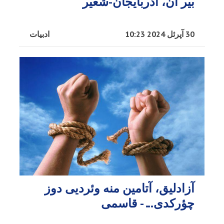
بیر آن، آذربایجان-شعیر
30 آپرئل 2024 10:23
ادبیات
آزادلیق، آتامین منه وئردیی دوز
چؤرکدی... - قاسمی