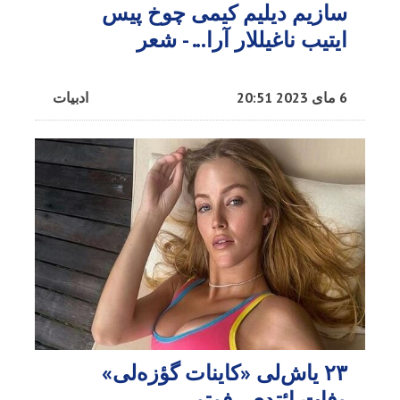
سازیم دیلیم کیمی چوخ پیس
ایتیب ناغیللار آرا... - شعر
6 مای 2023 20:51
ادبیات
۲۳ یاش‌لی «کاینات گؤزه‌لی»
وفات ائتدی - فوتو