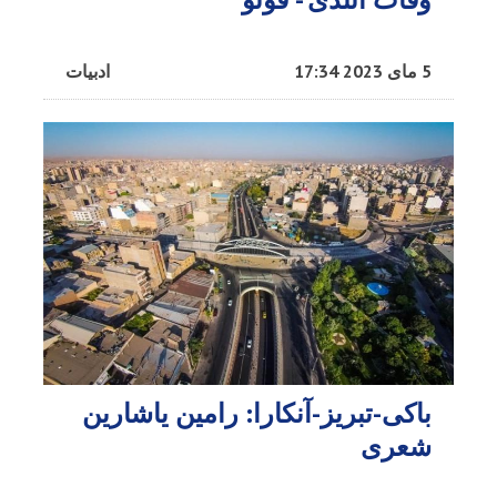
5 مای 2023 17:34
ادبیات
باکی-تبریز-آنکارا: رامین یاشارین
شعری