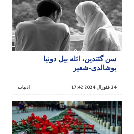
سن گئتدین، ائله بیل دونیا
بوشالدی-شعیر
24 فئورال 2024 17:42
ادبیات