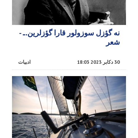
نه گؤزل سوزولور قارا گؤزلرین... -
شعر
30 دکابر 2023 18:03
ادبیات