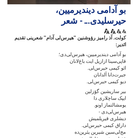
بو آدامی دیندیرمیین،
حیرسلیدی... - شعر
کولت. آذ رامیز رؤوشنین "هیرس‌لی آدام" شعرینی تقدیم
ائدیر:
بو آدامی دیندیرمیین، هیرس‌لی‌دی؛
قاپی‌سینا ازازیل ایت باغ‌لانان
ائو کیمی حیرس‌لی.
جیرت‌دانا آلدانان
دیو کیمی حیرس‌لی.
بیر ساریشین گؤزلین
ایپک ساچلاری دا
یومشالتماز اونو.
هیرس‌لی‌دی -
دیشلری قیریلمیش
داراق کیمی حیرس‌لی.
مج‌لی‌سین شیرین یئرین‌ده