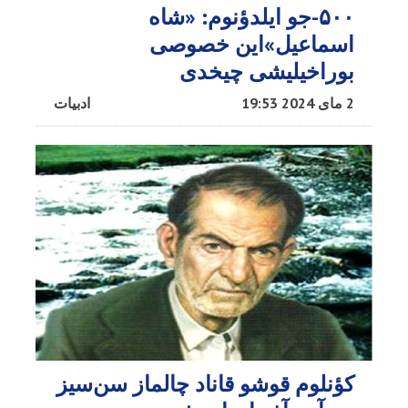
۵۰۰-جو ایلدؤنوم: «شاه
اسماعیل»این خصوصی
بوراخیلیشی چیخدی
2 مای 2024 19:53
ادبیات
کؤنلوم قوشو قاناد چالماز سن‌سیز