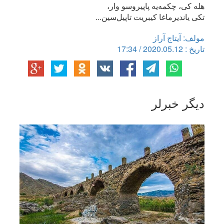
هله کی، چکمه‌یه پاپیروسو وار،
تکی یاندیرماغا کیبریت تاپیل‌سین...
مولف: آیتاج آراز
تاریخ : 2020.05.12 / 17:34
دیگر خبرلر