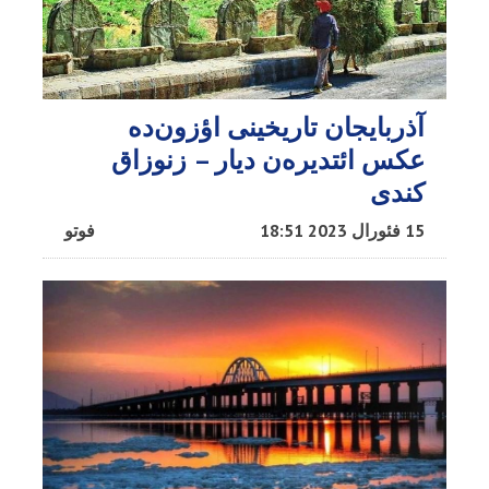
آذربایجان تاریخینی اؤزون‌ده
عکس ائتدیره‌ن دیار – زنوزاق
کندی
15 فئورال 2023 18:51
فوتو