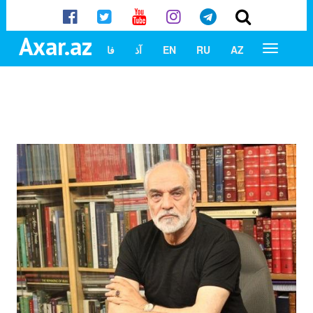
Axar.az
AZ
RU
EN
آذ
فا