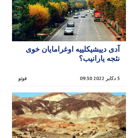
آدی دییشیکلییه اوغرامایان خوی
نئجه یارانیب؟
5 دکابر 2022 09:30
فوتو