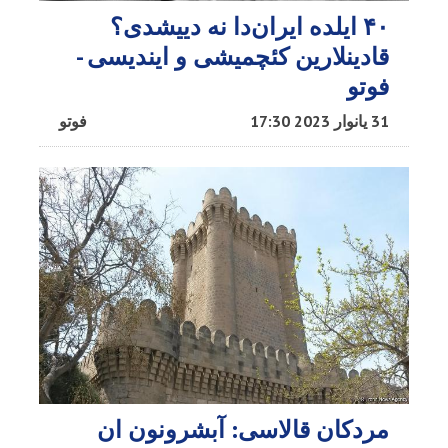
۴۰ ایلده ایران‌دا نه دییشدی؟
قادینلارین کئچمیشی و ایندیسی -
فوتو
31 یانوار 2023 17:30
فوتو
مردکان قالاسی: آبشرونون ان