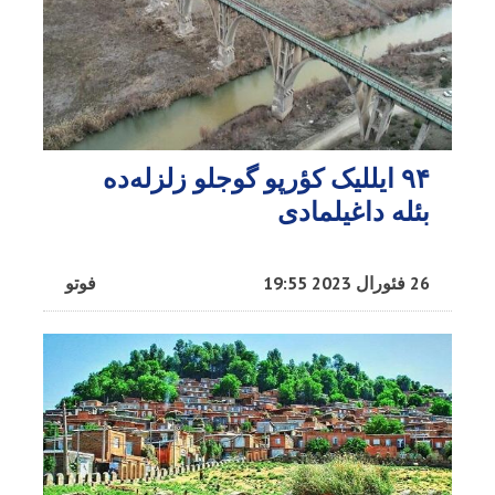
۹۴ ایللیک کؤرپو گوجلو زلزله‌ده
بئله داغیلمادی
26 فئورال 2023 19:55
فوتو