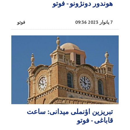
هوندور دونژونو - فوتو
7 یانوار 2023 09:36
فوتو
تبریزین اؤنملی میدانی: ساعت
قاباغی - فوتو