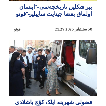
بیر شکلین تاریخچه‌سی -"اینسان
اولماق بعضا جینایت ساییلیر-"فوتو
30 سئنتیابر 2023 21:29
فوتو
فضولی شهرینه ایلک کؤچ باشلادی