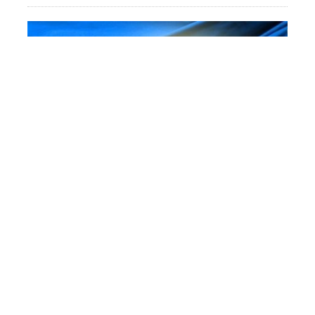
احمد جاوادین رئپرسییا شکلی
هامینی دهشته گتیردی - فوتو
27 اییون 2020 16:35
فوتو