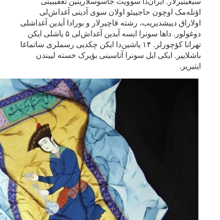
سیغینیرلار. ایران‌دا سوویت جاسوسلارینین تعقیبینی
اؤنله‌مک اوچون حاجییئو اولان سوی آدینی آغداش‌لی
اولاراق دییشدیریب، رشته قاچیرلار و بورادا آیدین آغداشلی
دوغولور. داها سونرا ایسه آیدین آغداش‌لی ۵ یاشلی ایکن
تهرانا کؤچورلر. ۱۴ یاشین‌دا ایکن چکدیی رسملری ساتماغا
باشلاییر. ایکی ایل سونرا آتاسینی بؤیرک خسته لییندن
ایتیریر.