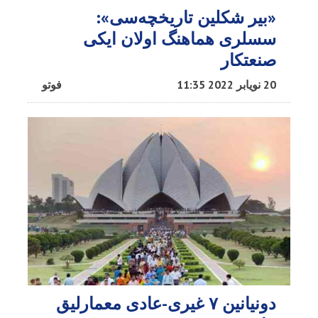
«بیر شکلین تاریخچه‌سی»:
سسلری هماهنگ اولان ایکی
صنعتکار
20 نویابر 2022 11:35
فوتو
دونیانین ۷ غیری-عادی معمارلیق