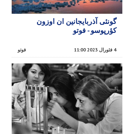
گونئی آذربایجانین ان اوزون
کؤرپوسو - فوتو
4 فئورال 2023 11:00
فوتو