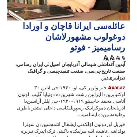
عائله‌سی ایرانا قاچان و اورادا
دوغولوب مشهورلاشان
رسامیمیز - فوتو
آیدین آغداشلی شیمالی آذربایجان اصیل‌لی ایران رسامی،
صنعت تاریخ‌چی‌سی، صنعت تنقیدچیسی و گرافیک
دیزاینری‌دیر.
Axar.az
خبر وئریر کی، او، ۱۹۴۰-جی ایلین ۳۰
اوکتیابرین‌دا ایرانین رشت شهرین‌ده دونیایا گلیب. اونون
آتاسی محمد حاجییئو ۱۹۱۹-۱۹۲۰-جی ایللر آراسین‌دا
آذربایجان دموکراتیک رسپوبلیکاسی داخلی ایشلر ناظری
وظیفه‌سین‌ده ایشله‌ییب.
قیزیل اوردونون اؤلکه‌نی ایشغال ائتمه‌سین‌دن سونرا
یولداشی ناهیده ایله بیرلیکده باکینی ترک ائد‌رک تبریزه