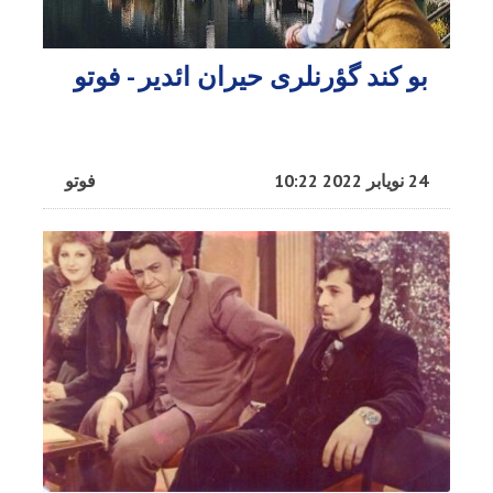
بو کند گؤرنلری حیران ائدیر - فوتو
24 نویابر 2022 10:22
فوتو