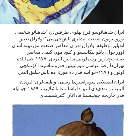
ایران شاهبانوسو فرح پهلوی طرفین‌دن "شاهبانو شخصی
بوروسونون صنعت ایشلری باش‌چی‌سی" اولاراق تعیین
ائدیلیر. وظیفه اولاراق تهران معاصر صنعت موزئیینه ائندی
اوورخول، پابلو پیکاسسو و کلود مون کیمی معاصر
صنعت‌چیلرین رسملرینی ساتین آلیردی. ۱۹۷۷-جی ایلده
تهران‌دا رضا عباسی موزئیینین قورولماسیندا کؤمکچی
اولور و ۱۹۷۹-جو ایله قدر ده موزئی‌ده باش‌چیلیق ائدیر.
ایران اینقیلابی سونراسین‌دا رسمی وظیفه‌لری الین‌دن
آلینیب و ته‌دی‌دی آلتین‌دا یاشاماغا باشلاییب. ۱۹۸۹-جو ایله
قدر خاریجه چیخیشینا قاداغان گتیریلمیشدی.