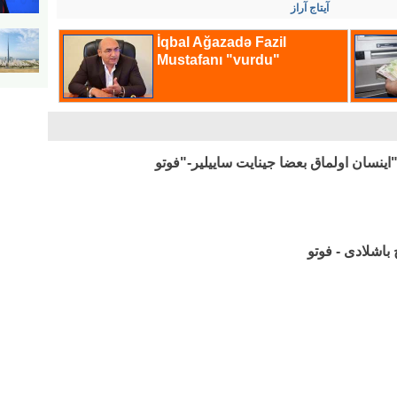
آیتاج آراز
اینسان اولماق بعضا جینایت ساییلیر-"فوتو
باشلادی - فوتو