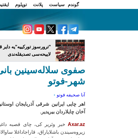
گوندم
سیاست
پلانت
توپلوم
ایقتی
اخبار فارسی
چاغداش تریبونو
"ترورسوز تورکییه"یه دایر ق
لاییحه‌سی تصدیقله‌ندی
صفوی سلاله‌سینین بانی‌
شهر-فوتو
آنا صحیفه
فوتو
اهر چایی ایرانین شرقی آذربایجان اوستانین
آخان چایلاردان بیریدیر.
Axar.az
خبر وئریر کی، چای قصبه داغین
زیروه‌سیندن باشلایاراق، قاراجاداغلا ساوالان