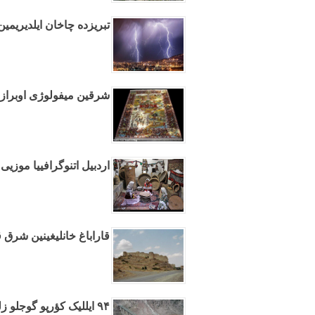
تبریزده چاخان ایلدیریمی
شرقین میفولوژی اوبرازلا
اردبیل اتنوگرافییا موزیی 
قاراباغ خانلیغینین شرق 
۹۴ ایللیک کؤرپو گوجلو زلزله‌ده بئله داغیلمادی