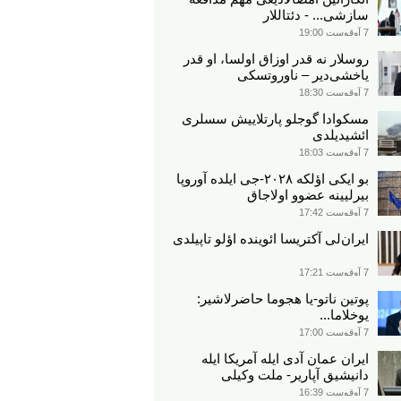
سازشی... - دئتاللار
7 آوقوست 19:00
روسلار نه قدر اوزاق اولسا، او قدر
یاخشی‌دیر – ناوروتسکی
7 آوقوست 18:30
مسکوادا گوجلو پارتلاییش سسلری
ائشیدیلدی
7 آوقوست 18:03
بو ایکی اؤلکه ۲۰۲۸-جی ایلده آوروپا
بیرلیینه عضوو اولاجاق
7 آوقوست 17:42
ایران‌لی آکتریسا ائوینده اؤلو تاپیلدی
7 آوقوست 17:21
پوتین ناتو-یا هجوما حاضرلاشیر:
یوخلاما...
7 آوقوست 17:00
ایران عمان آدی ایله آمریکا ایله
دانیشیق آپاریر- ملت وکیلی
7 آوقوست 16:39