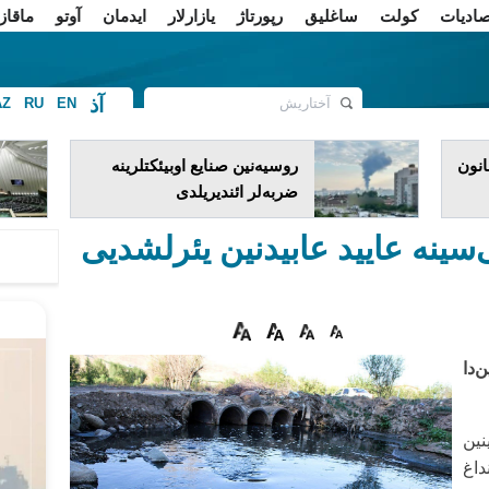
صادیات
کولت
ساغلیق
رپورتاژ
یازارلار
ایدمان
آوتو
ماقاز
آذ
AZ
RU
EN
ف
انون
روسیه‌نین صنایع اوبیئکتلرینه
ضربه‌لر ائندیریلدی
سینه عایید عابیدنین یئرلشدیی
‌دا
ین
داغ