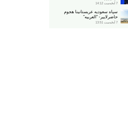
7 آوقوست 14:12
سپاه سعودیه عربستانینا هجوم
حاضرلاییر- "العربیه"
7 آوقوست 13:51