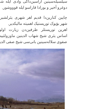
سیلسیله‌سینین آراسین‌داکی وادی ایله ش
دوغرو آخیر و بورادا قاراسو ایله قوووشور.
چایین کنارین‌دا قدیم اهر شهری یئرلشیر.
شهر بؤیوک توریستیک اهمیته مالیکدیر.
اهرین توریستلر طرفین‌دن زیارت اولون
اساس یئری شیخ شهاب الدینین ماوزولئیید
صفوی سلاله‌سینین بانی‌سی شیخ صفی الدین