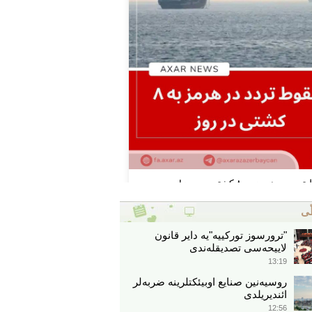
ّی
"ترورسوز تورکییه"یه دایر قانون
لاییحه‌سی تصدیقله‌ندی
13:19
روسیه‌نین صنایع اوبیئکتلرینه ضربه‌لر
ائندیریلدی
12:56