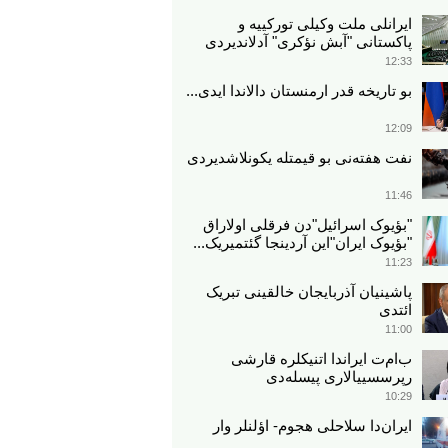
ایرانلی ملت وکیلی تورکییه و
پاکستانی "آبش نؤکری" آدلاندیردی
12:33
بو تاریخه قدر ارمنستان دالاندا ایدی...
12:09
نفت هفته‌نی بو قیمتله یکونلاشدیردی
11:46
"بؤیوک اسرائیل"دن فرقلی اولاراق
"بؤیوک ایران"این آردینجا گئتمیریک...
11:23
پاشینیان آذربایجان خالقینی تبریک
ائتدی
11:00
ب‌ام‌ت ایراندا اتنیکلره قارشی
رپرسسییالاری پیسله‌دی
10:29
ایران‌دا سلاحلی هجوم- اؤلنلر وار