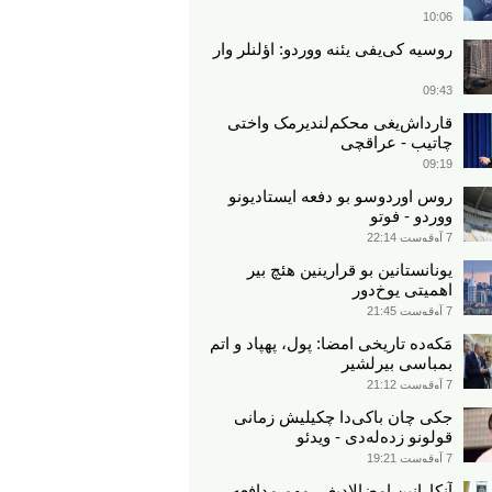
10:06
روسیه کی‌یفی یئنه ووردو: اؤلنلر وار
09:43
قارداش‌یغی محکم‌لندیرمک واختی
چاتیب - عراقچی
09:19
روس اوردوسو بو دفعه ایستادیونو
ووردو - فوتو
7 آوقوست 22:14
یونانستانین بو قرارینین هئچ بیر
اهمیتی یوخ‌دور
7 آوقوست 21:45
مَکه‌ده تاریخی امضا: پول، پهپاد و اتم
بمباسی بیرلشیر
7 آوقوست 21:12
جکی چان باکی‌دا چکیلیش زمانی
قولونو زده‌له‌دی - ویدئو
7 آوقوست 19:21
آنکارانین امضالادیغی مهم مدافعه