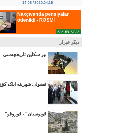
2020.04.16 / 14:05
دیگر خبرلر
بیر شکلین تاریخچه‌سی -"
فضولی شهرینه ایلک کؤچ 
قوبوستان" - قوروقو"