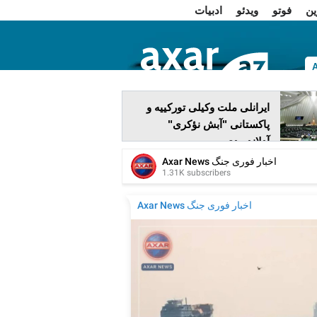
ین
فوتو
ویدئو
ادبیات
ا
ایرانلی ملت وکیلی تورکییه و
پاکستانی "آبش نؤکری"
آدلاندیردی