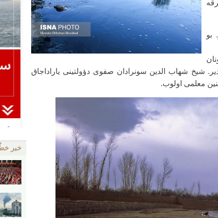
رقه
 بو
ان
یر. شیخ شهاب الدین سونرادان صفوی دؤولتینی یاراداجاق
ین معلمی اولوب.
خبر خط