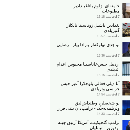
خامنه‌ای اؤلوم یاتاغیندادیر –
مطبوعات
7 آوقوست 16:18
بغدادین یاشیل زوناسینا تانکلار
گتیریلدی
7 آوقوست 15:57
بو جدی تهلوکه‌لر یارادا بیلر - رضایی
7 آوقوست 15:36
اردبیل حبس‌خاناسینا محبوس اعدام
ائدیلدی
7 آوقوست 15:15
آنا دیلی فعالی بلوچلارا آغیر حبس
جزاسی وئریلدی
7 آوقوست 14:54
بو شخصلره وطنداش‌لیق
وئریلمه‌یه‌جک - ترامپ‌دان یئنی قرار
7 آوقوست 14:33
ترامپ گئجیکیب، آمریکا آرتیق چینه
اودوزور - تیانلیان