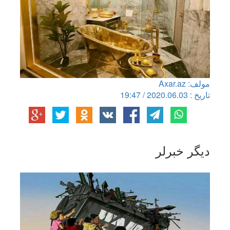
مولف: Axar.az
تاریخ : 2020.06.03 / 19:47
دیگر خبرلر