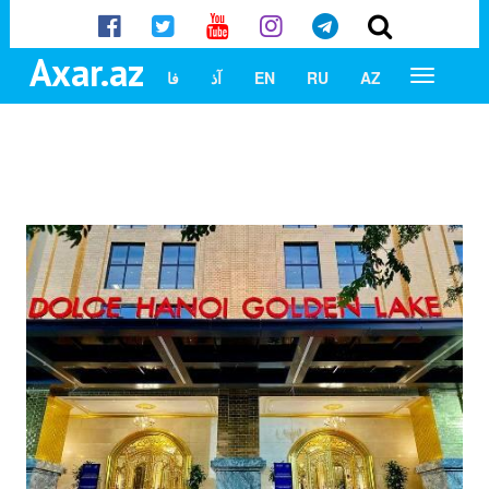
Axar.az
AZ
RU
EN
آذ
فا