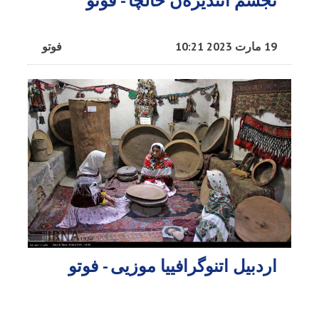
تجسم ائتدیره‌ن خالچا - فوتو
19 مارت 2023 10:21
فوتو
اردبیل اتنوگرافییا موزیی - فوتو