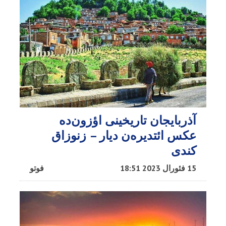
آذربایجان تاریخینی اؤزون‌ده
عکس ائتدیره‌ن دیار – زنوزاق
کندی
15 فئورال 2023 18:51
فوتو