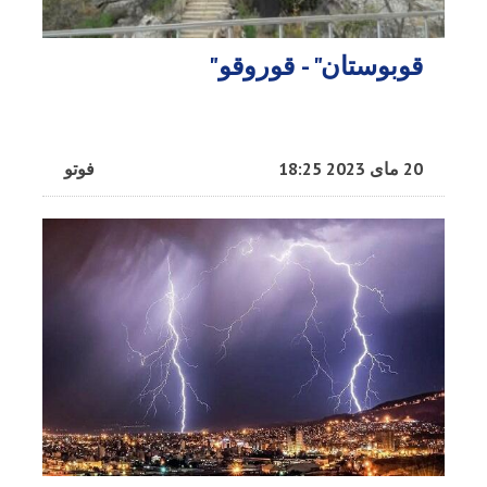
قوبوستان" - قوروقو"
20 مای 2023 18:25
فوتو