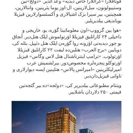
قوناقلارا «کراللارا خاص دبدبه» وعد ائدیر. «دولج»نین
وستیبولونون، مبل‌لارینین، ال-اوز یوما یئرینین، واننالارین،
همچینین، بیر سیرا بزک اشیالاری و آکسئسوارلارین قیزیلا
بویاندیغی بیلدیریلیر.
«هوا بین گرووپ»اون معلوماتینا گؤره، بو، خاریجی و
داخیلی ۲۴ کاراتلیق قیزیللا اؤرتولموش ایلک هتل‌دیر. آنجاق
بو جور دبدبه‌نی اؤزونه روا گؤره‌ن ایلک هتل دئییل. بئله کی،
دوبایین «برج العرب» هتلین‌ده لیفت ۲۲ کاراتلیق قیزیللا
اؤرتولوب. «ترامپ اینترناشنال هتل لاس وگاس» قیزیل
اؤرتوکلو پنجره‌لره مخصوص‌دور. بیرلشمیش عرب
امیرلیکلرینین «امیراتس پالاس» هتلینین ایسه دیوارلاری و
تاوانی قیزیل‌دان‌دیر.
ویتنام مطبوعاتی بیلدیریر کی، «دولجه»ده بیر گئجه‌نین
قیمتی ۲۵۰ دلاردان باشلاییر.