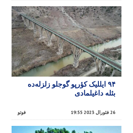
۹۴ ایللیک کؤرپو گوجلو زلزله‌ده
بئله داغیلمادی
26 فئورال 2023 19:55
فوتو