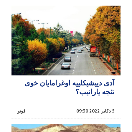
آدی دییشیکلییه اوغرامایان خوی
نئجه یارانیب؟
5 دکابر 2022 09:30
فوتو