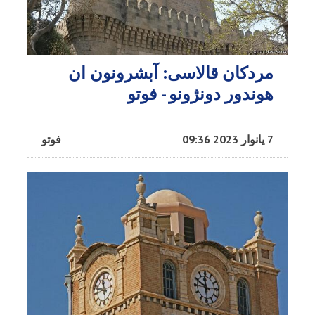
مردکان قالاسی: آبشرونون ان
هوندور دونژونو - فوتو
7 یانوار 2023 09:36
فوتو