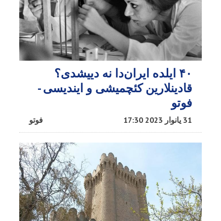
۴۰ ایلده ایران‌دا نه دییشدی؟
قادینلارین کئچمیشی و ایندیسی -
فوتو
31 یانوار 2023 17:30
فوتو