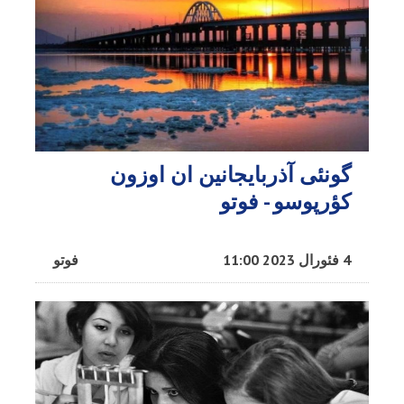
گونئی آذربایجانین ان اوزون
کؤرپوسو - فوتو
4 فئورال 2023 11:00
فوتو