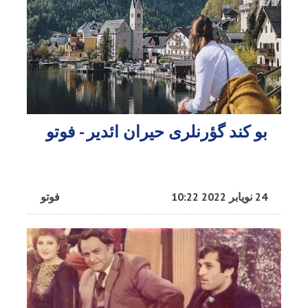
بو کند گؤرنلری حیران ائدیر - فوتو
24 نویابر 2022 10:22
فوتو