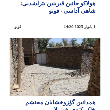
هولاکو خانین قبرینین یئرلشدیی:
شاهی آداسی - فوتو
1 یانوار 2023 14:20
فوتو
همدانین گؤزوخشایان محتشم
خاکو کندی- فوتولار