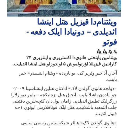
ویئتنام‌دا قیزیل هتل اینشا
ائدیلدی – دونیادا ایلک دفعه -
فوتو
ویتنامین پایتختی هانوی‌دا اکستریری و اینتریری ۲۴
کاراتلیق قیزیللا اؤرتولموش ۵ اولدوزلو هتل اینشا ائدیلیب.
آخار. آذ خبر وئریر کی، بو باره‌ده «ویتنام اینسیدر» خبر
یاییب.
«دولجه هانوی گولدن لاک» آدلانان هتلین اینشاسینا ۲۰۰۹-
جو ایلده‌ن باشلانیلیب، آنجاق هتل تزه‌لیکجه – باییر دیوارلارا
زرگرلیک تطبیق ائدیلدیی زامان یول‌دان کئچه‌نلرین دقتینی
جلب ائتمه‌یه باشلاییب. هتل ایلک قوناقلارینی ایونون ۱-ده
قبول ائدیب.
«هانوی گولدن لاک» هتللر شبکه‌سینین رسمی سایتی