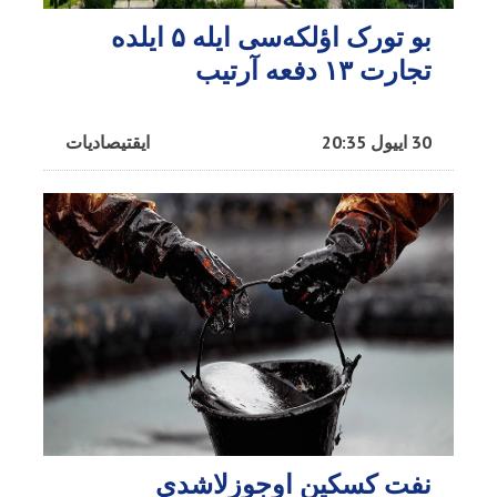
بو تورک اؤلکه‌سی ایله ۵ ایلده
تجارت ۱۳ دفعه آرتیب
30 اییول 20:35
ایقتیصادیات
نفت کسکین اوجوزلاشدی