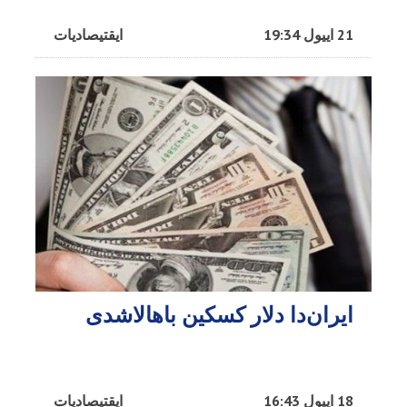
21 اییول 19:34
ایقتیصادیات
ایران‌دا دلار کسکین باهالاشدی
18 اییول 16:43
ایقتیصادیات