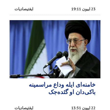
23 اییون 19:11
ایقتیصادیات
خامنه‌ای ایله وداع مراسمینه
باکی‌دان او گئده‌جک
22 اییون 13:51
ایقتیصادیات