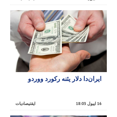
ایران‌دا دلار یئنه رکورد ووردو
16 اییول 18:03
ایقتیصادیات