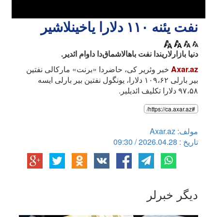
نفت یئنه ۱۱۰ دلارا یاخینلاشیر
دنیا بازارلاریندا نفت باهالاشماق‌دا داوام ائدیر.
Axar.az
خبر وئریر کی، حاضردا «برنت» مارکالی نفتین
بیر بارلی ۱۰۹،۶۲ دلارا، یونگول نفتین بیر بارلی ایسه
۹۷،۵۸ دلارا تکلیف ائدیلیر.
#https://ca.axar.az/
مولف: Axar.az
تاریخ : 2026.04.28 / 09:30
دیگر خبرلر