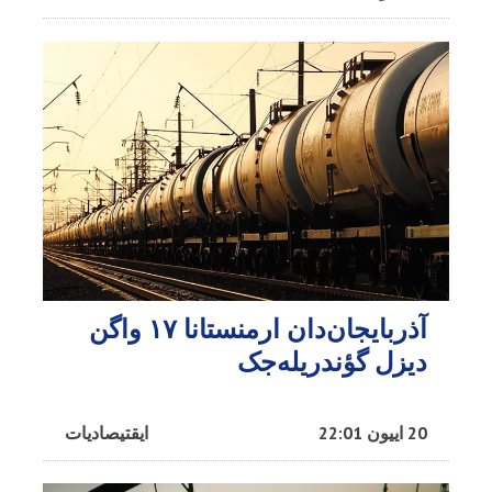
آذربایجان‌دان ارمنستانا ۱۷ واگن
دیزل گؤندریله‌جک
20 اییون 22:01
ایقتیصادیات