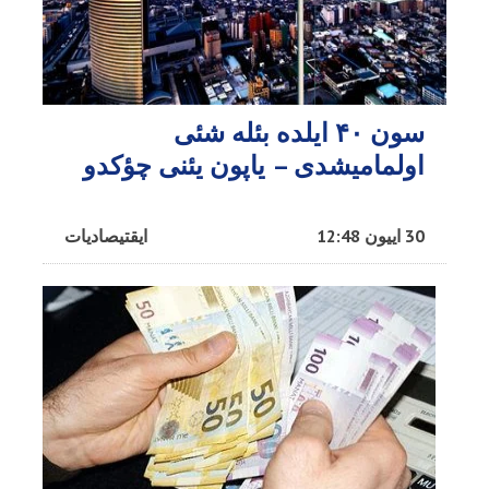
سون ۴۰ ایلده بئله شئی
اولمامیشدی – یاپون یئنی چؤکدو
30 اییون 12:48
ایقتیصادیات