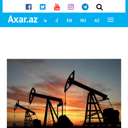
Axar.az
AZ
RU
EN
آذ
فا