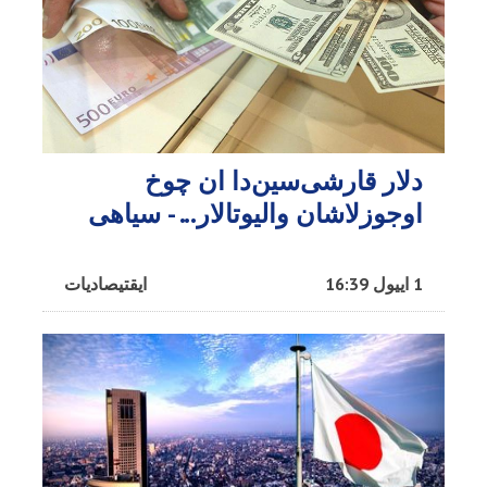
دلار قارشی‌سین‌دا ان چوخ
اوجوزلاشان والیوتالار... - سیاهی
1 اییول 16:39
ایقتیصادیات