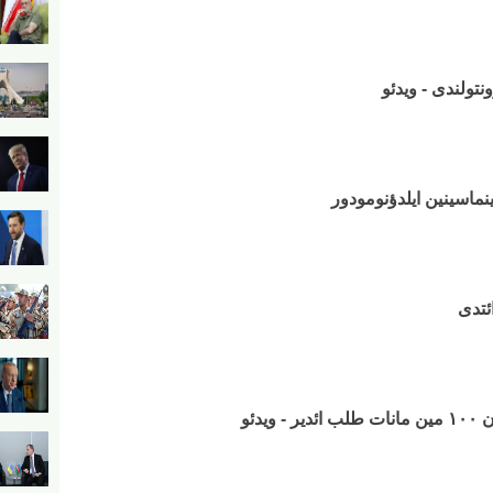
نتولندی - ویدئو
لینماسینین ایلدؤنومودور
ئتدی
یدئو