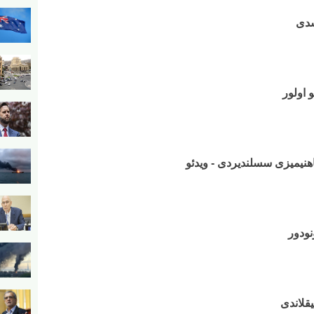
شدی
 اولور
نیمیزی سسلندیردی - ویدئو
نودور
یقلاندی