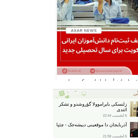
ّی
زلنسکی بایراموولا گؤروشدو و تشکر
ائتدی
6 آوقوست 22:44
آذربایجان دا موقعینی دییشه‌جک - چئپا
6 آوقوست 21:58