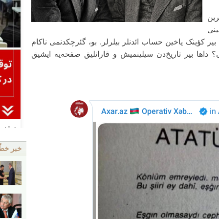
رین
ینی
بیر کؤینک یاخین حساب ائد‌نلر بیلرلر. بو، گئرچکدنمی ناکام
داها بیر تاریخ‌دن سیلینمیش و قارانلیق صفحه‌یه ایشیق
خبر خط