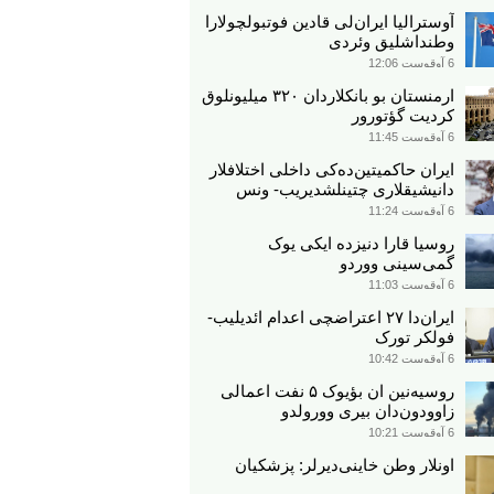
آوسترالیا ایران‌لی قادین فوتبولچولارا
وطنداشلیق وئردی
6 آوقوست 12:06
ارمنستان بو بانکلاردان ۳۲۰ میلیونلوق
کردیت گؤتورور
6 آوقوست 11:45
ایران حاکمیتین‌ده‌کی داخلی اختلافلار
دانیشیقلاری چتینلشدیریب- ونس
6 آوقوست 11:24
روسیا قارا دنیزده ایکی یوک
گمی‌سینی ووردو
6 آوقوست 11:03
ایران‌دا ۲۷ اعتراضچی اعدام ائدیلیب-
فولکر تورک
6 آوقوست 10:42
روسیه‌نین ان بؤیوک ۵ نفت اعمالی
زاوودون‌دان بیری وورولدو
6 آوقوست 10:21
اونلار وطن خاینی‌دیرلر: پزشکیان