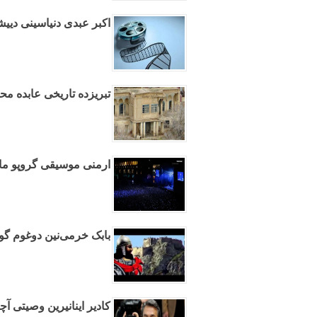
اکبر عبدی دنیاسینی دیی
تبریزده تاریخی عابده محو
ارمنی موسیقی گروپو ماه
بابک خرمی‌نین دوغوم گو
کادیر اینانیرین وصیتی آچ