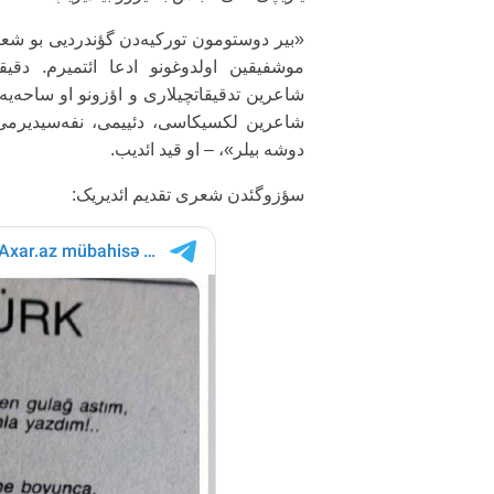
«بیر دوستومون تورکیه‌دن گؤندردیی بو شع
موشفیقین اولدوغونو ادعا ائتمیرم. دقیق
شاعرین تدقیقاتچیلاری و اؤزونو او ساحه‌یه 
شاعرین لکسیکاسی، دئییمی، نفه‌سیدیرمی؟ 
دوشه بیلر»، – او قید ائدیب.
سؤزوگئدن شعری تقدیم ائدیریک: