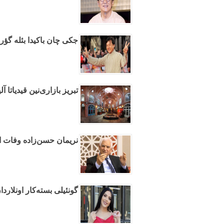
جکی چان باکیدا بئله گؤرو
تبریز بازاری‌نین قیدیاتا آ
نریمان حسن‌زاده وفات ا
گونئیلی بسته‌کار اونلاردان ۱۰۰ مین مانات طلب ائدیر - و