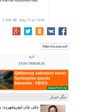
#https://ca.axar.az/
تاریخ
2026.05.15 / 23:24
دیگر خبرلر
جکی چان ایچریشهرده: بعض