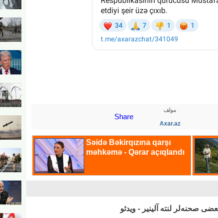
مولف
Share
Axar.az
ی صحنه‌لر لنته آلینیر - ویدئو