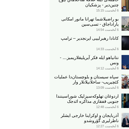
چتین‌دیر - پزشکیان
6 آوقوست 15:15
بو راضیلاشما تهرانا مانور امکانی
یاراداجاق - تسی‌سین
6 آوقوست 14:54
کانادا رهبرلییی ایرنجدیر – ترامپ
6 آوقوست 14:33
نتانیاهو ایله فکر آیریلیقلاریمیز… -
ونس
6 آوقوست 14:12
سپاه سیستان و بلوچستان‌دا عملیات
کئچیریب- ساخلانیلانلار وار
6 آوقوست 13:09
اردوغان تهلوکه‌سیزلیک شوراسینندا
جنوبی قفقازی مذاکره ائد‌جک
6 آوقوست 12:48
آذربایجان و اوکراینا خارجی ایشلر
ناظرلیری گؤروشدو
6 آوقوست 12:27