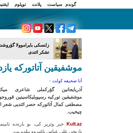
گوندم
سیاست
پلانت
توپلوم
ایقتی
اخبار فارسی
چاغداش تریبونو
زلنسکی بایراموولا گؤروشدو
تشکر ائتدی
موشفیقین آتاتورکه یازد
آنا صحیفه
کولت
آذربایجانین گؤرکملی شاعری میکائ
موشفیقین تورکیه رسپوبلیکاسینین قوروج
مصطفی کمال آتاتورکه حصر ائتدیی شعر ا
چیخیب.
Kult.az
خبر وئریر کی، بو باره‌ده تانین
یازیچی علی عباس باغیروو بیلدیریب.