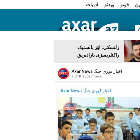
ین
فوتو
ویدئو
ادبیات
ا
زلنسکی: اؤز بالستیک
راکتلریمیزی یارادیریق