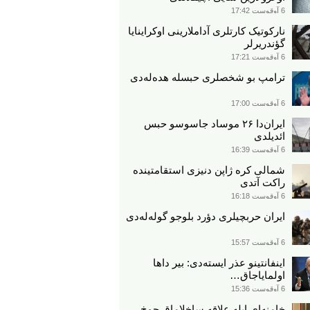
6 آوقوست 17:42
نارکوتیک کارتلری آداملارینی اوکراینایا
گؤندریرلر
6 آوقوست 17:21
ترامپ بو شخصلری حبسله هده‌له‌دی
6 آوقوست 17:00
ایران‌دا ۲۶ موساد جاسوسو حبس
ائدیلدی
6 آوقوست 16:39
شمالی کره ژاپن دنیزی استقامتینده
راکت آتدی
6 آوقوست 16:18
ایران حربچیلری دؤرد بلوجو گوله‌له‌دی
6 آوقوست 15:57
اینفانتینو عذر ایسته‌دی: بیر داها
اولمایاجاق…
6 آوقوست 15:36
خامنه‌ای ایله علاقه ساخلاماق چوخ