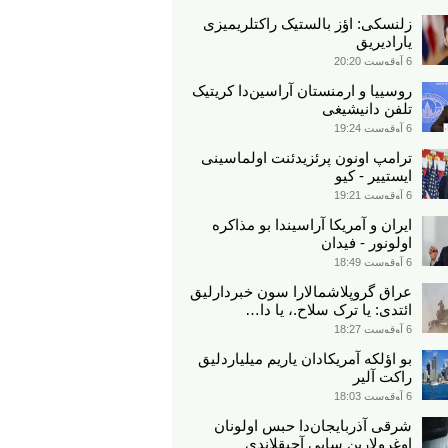
زلنسکی: اؤز بالستیک راکتلریمیزی
یارادیریق
6 آوقوست 20:20
روسییا و ارمنستان آراسین‌دا کریتیک
تلفن دانیشیغی
6 آوقوست 19:24
ترامپ اونون پرئزیدئنت اولماسینی
ایستییر - کیو
6 آوقوست 19:21
ایران و آمریکا آراسیندا بو مذاکره
اولونور - فیدان
6 آوقوست 18:49
عراق گروپلاشمالارا سون خبردارلیق
ائتدی: یا ترک سلاح.، یا دا…
6 آوقوست 18:27
بو اؤلکه آمریکادان یاریم میلیاردلیق
راکت آلیر
6 آوقوست 18:03
شرقی آذربایجان‌دا حبس اولونان
اوغرولارین سایی آچیقلاندی