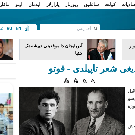
صادیات
کولت
ساغلیق
رپورتاژ
یازارلار
ایدمان
آوتو
ماقاز
آذ
AZ
RU
EN
ف
 و
آذربایجان دا موقعینی دییشه‌جک -
چئپا
یغی شعر تاپیلدی - فوتو
یل
وسو
وزه
میش