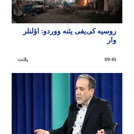
روسیه کی‌یفی یئنه ووردو: اؤلنلر
وار
09:43
پلانت