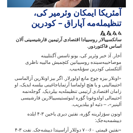
آمئریکا ایمکان وئرمیر کی،
تنظیمله‌مه آپاراق – کودرین
سانکسییالار روسییادا اقتصادی آرتیمین قارشیسینی آلان
اساس فاکتوردور.
آخار. آذ خبر وئریر کی، بونو تاسس آگنتلیینه
موصاحیبه‌سینده روسییانین کئچمیش مالییه ناظری
آلئکسئی کودرین سؤیله‌ییب.
«اونلار بیزه چوخ مانع اولورلار. اگر بیز اونلارین آزالماسی
احتیمالینی و یا هئچ اولماسا آرتمایاجاغینی بیلسه ایدیک، او
زامان اقتصادی آرتیمی تنظیمله‌یه بیلردیک. گوجله‌نمه
احتیمالی اولدوغونا گؤره اینوئستیسییالارین قارشیسی
آلینیر»، – دئیه او بیلدیریب.
اونون سؤزلرینه گؤره، نفتین دیری یاخین ۳-۴ ایلده
دییشمه‌یه‌جک:
«نفتین قیمتی ۶۰-۷۰ دوللار آراسیندا دییشه‌جک. نفت ۳-۴