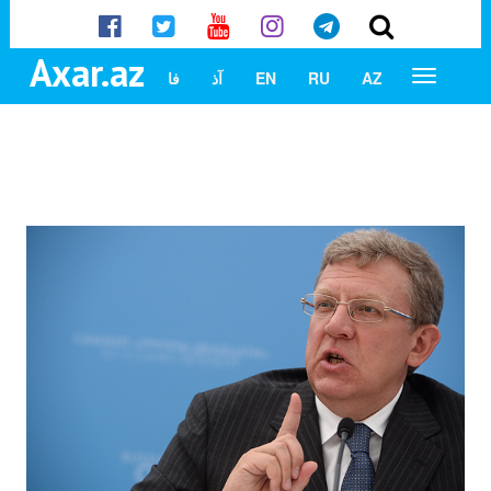
Axar.az
AZ
RU
EN
آذ
فا