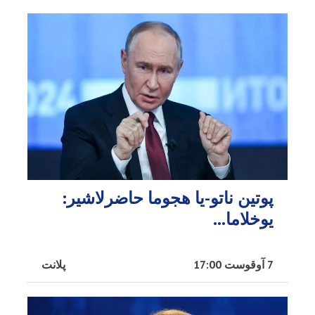
پوتین ناتو-یا هجوما حاضرلاشیر:
یوخلاما...
7 آوقوست 17:00
پلانت