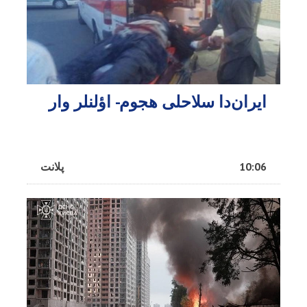
ایران‌دا سلاحلی هجوم- اؤلنلر وار
10:06
پلانت