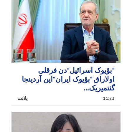
"بؤیوک اسرائیل"دن فرقلی
اولاراق "بؤیوک ایران"این آردینجا
گئتمیریک...
11:23
پلانت