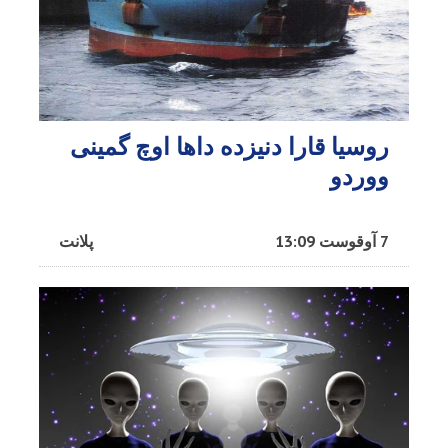
روسیا قارا دنیزده داها اوچ گمینی
ووردو
7 آوقوست 13:09
پلانت