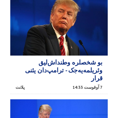
بو شخصلره وطنداش‌لیق
وئریلمه‌یه‌جک - ترامپ‌دان یئنی
قرار
7 آوقوست 14:33
پلانت