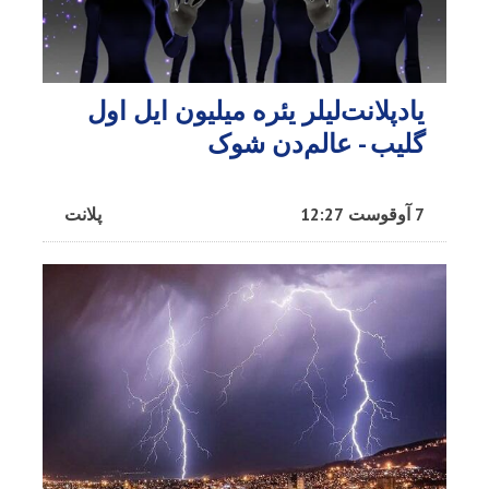
یادپلانت‌لیلر یئره میلیون ایل اول
گلیب - عالم‌دن شوک
7 آوقوست 12:27
پلانت