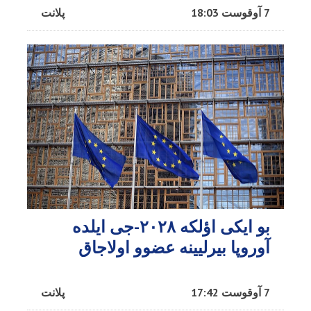
7 آوقوست 18:03
پلانت
بو ایکی اؤلکه ۲۰۲۸-جی ایلده
آوروپا بیرلیینه عضوو اولاجاق
7 آوقوست 17:42
پلانت