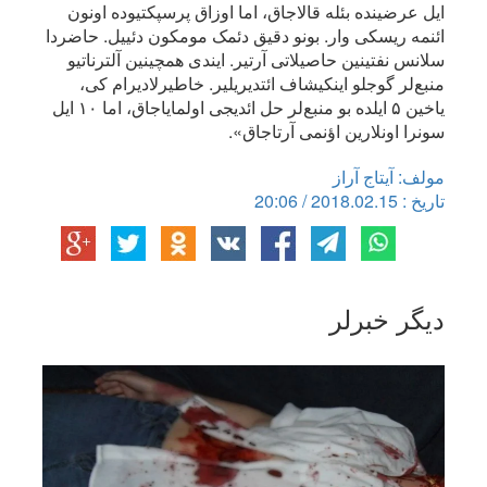
ایل عرضینده بئله قالاجاق، اما اوزاق پرسپکتیوده اونون
ائنمه ریسکی وار. بونو دقیق دئمک مومکون دئییل. حاضردا
سلانس نفتینین حاصیلاتی آرتیر. ایندی همچینین آلترناتیو
منبع‌لر گوجلو اینکیشاف ائتدیریلیر. خاطیرلادیرام کی،
یاخین ۵ ایلده بو منبع‌لر حل ائدیجی اولمایاجاق، اما ۱۰ ایل
سونرا اونلارین اؤنمی آرتاجاق».
مولف: آیتاج آراز
تاریخ : 2018.02.15 / 20:06
دیگر خبرلر