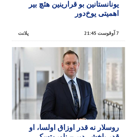
یونانستانین بو قرارینین هئچ بیر
اهمیتی یوخ‌دور
7 آوقوست 21:45
پلانت
روسلار نه قدر اوزاق اولسا، او
قدر یاخشی‌دیر – ناوروتسکی