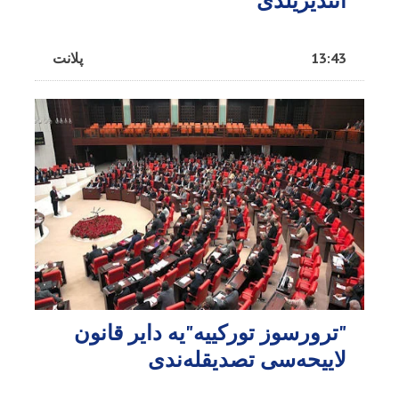
ائندیریلدی
13:43
پلانت
"ترورسوز تورکییه"یه دایر قانون
لاییحه‌سی تصدیقله‌ندی