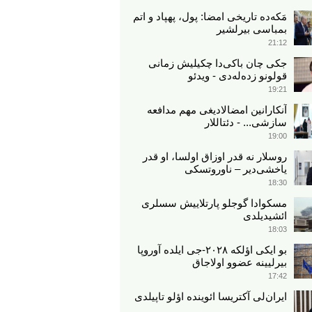
مَکه‌ده تاریخی امضا: پول، پهپاد و اتم
بمباسی بیرلشیر
21:12
جکی چان باکی‌دا چکیلیش زمانی
قولونو زده‌له‌دی - ویدئو
19:21
آنکارانین امضالادیغی مهم مدافعه
سازشی... - دئتاللار
19:00
روسلار نه قدر اوزاق اولسا، او قدر
یاخشی‌دیر – ناوروتسکی
18:30
مسکوادا گوجلو پارتلاییش سسلری
ائشیدیلدی
18:03
بو ایکی اؤلکه ۲۰۲۸-جی ایلده آوروپا
بیرلیینه عضوو اولاجاق
17:42
ایران‌لی آکتریسا ائوینده اؤلو تاپیلدی