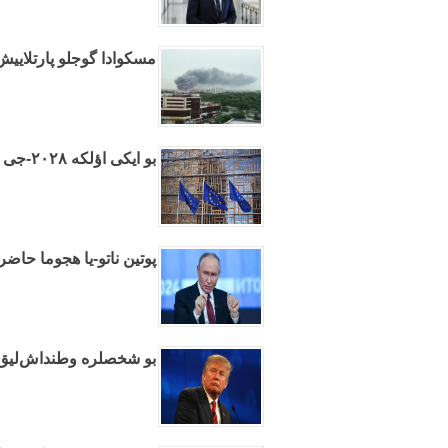
مسکوادا گوجلو پارتلایی
بو ایکی اؤلکه ۲۰۲۸-جی ایلده آوروپا بیرلیینه عضوو اولاجاق
پوتین ناتو-یا هجوما حاضرل
بو شخصلره وطنداش‌لیق وئ