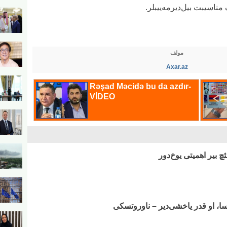
 مناسیبت بیل‌دیرمه‌ییبلر.
مولف
Axar.az
ئچ بیر اهمیتی یوخ‌دور
سا، او قدر یاخشی‌دیر – ناوروتسکی