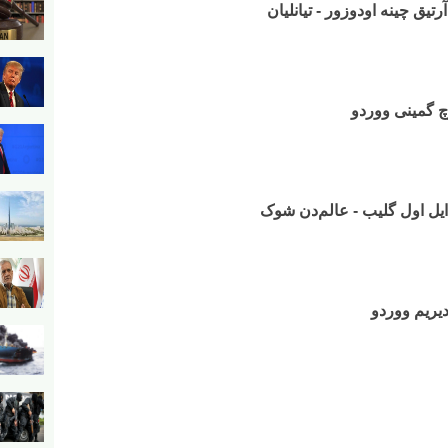
تیق چینه اودوزور - تیانلیان
وچ گمینی ووردو
ن ایل اول گلیب - عالم‌دن شوک