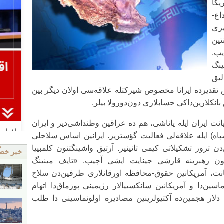
یکا
اغ-
ری
ین
یب.
نگ
یق
 تقدیرده ایرانا مخصوص شیرکتله علاقه‌سی اولان دیگر بین
بانکلارین‌داکی حسابلاری دون‌دورولا بیلر.
نت ایران ایله یاناشی، هم ده عراقین وطنداشی‌دیر و ایران
پاه) ایله علاقه‌لی فعالیت گؤستریر. ایرانین اساس سلاحلی
ترور تشکیلاتی کیمی تانینیر. آرتیق واشینگتنون کلمبییا
خبر خط
نون رهبرینه قارشی جینایت ایشی آچیب. «تایف مینینگ
نت، آمریکانین حقوق-محافظه اورقانلاری طرفین‌دن سلاح
ماسین‌دا و آمریکانین سانکسییالار رژیمینی پوزماق‌دا اتهام
وکورورلوق شیرکتین ۱۲ میلیون دلار هجمین‌ده آکتیولرینین مصادیره اولونماسینی دا طلب