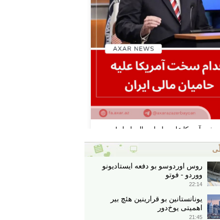
ّی
روس اوردوسو بو دفعه ایستادیونو
ووردو - فوتو
22:14
یونانستانین بو قرارینین هئچ بیر
اهمیتی یوخ‌دور
21:45