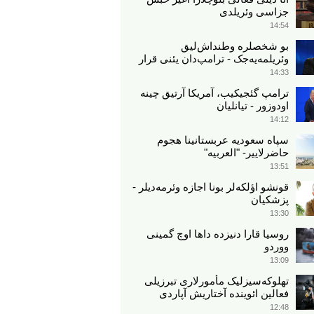
جزاسی وئریلدی
14:54
بو شخصلره وطنداش‌لیق
وئریلمه‌یه‌جک - ترامپ‌دان یئنی قرار
14:33
ترامپ گئجیکیب، آمریکا آرتیق چینه
اودوزور - تیانلیان
14:12
سپاه سعودیه عربستانینا هجوم
حاضرلاییر- "العربیه"
13:51
قونشو اؤلکه‌لر بونا اجازه وئرمه‌دیلر -
پزشکیان
13:30
روسیا قارا دنیزده داها اوچ گمینی
ووردو
13:09
تهلوکه‌سیزلیک مأمورلاری تبرزیلی
فعالین ائوینده آختاریش آپاردی
12:48