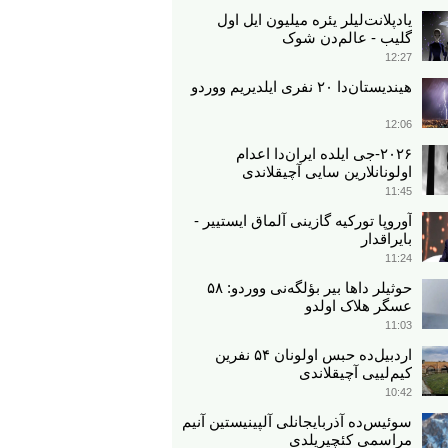
یادپلانت‌لیلر یئره میلیون ایل اول
گلیب - عالم‌دن شوک
12:27
هیندیستان‌دا ۲۰ نفری ایلدیریم ووردو
12:06
۲۰۲۶-جی ایلده ایران‌دا اعدام
اولونانلارین سایی آچیقلاندی
11:45
آوروپا تورکیه گازینی آلماق ایستییر -
بایراقدار
11:24
حوثیلر داها بیر بؤلگه‌نی ووردو: ۵۸
عسگر هلاک اولدو
11:03
اردبیل‌ده حبس اولونان ۵۴ نفرین
کیم‌لییی آچیقلاندی
10:42
سوئیس‌ده آذربایجانلی آلپینیستین آنیم
مراسمی کئچیریلدی