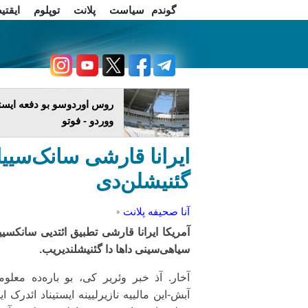
گوندم
سیاست
پلانت
توپلوم
ایقتی
اخبار فارسی
چاغداش تریبونو
روس اوردوسو بو دفعه ایستا
ووردو - فوتو
ایرانا قارشی سانک‌سییا
گئنیشلن‌دی
آنا صحیفه
پلانت
آمریکا ایرانا قارشی تطبیق ائتدیی سانکسییا
سیاهی‌سینی داها دا گئنیشلندیریب.
آخار. آذ خبر وئریر کی، بو باره‌ده معلوم
آبش-این مالییه نازیرلیینه ایستیناد ائد‌رک ای