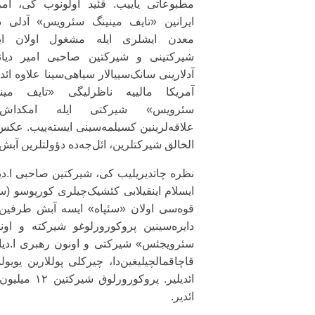
مطبوعاتی یاییب. قئید اولونوب کی، آمر
ایرانین «تایف مینینگ سئرویس» آدلی د
معد‌ن ایشلری ایله مشغول اولان ای
شیرکتینی و شیرکتین صاحبی امیر دیانت
آدلارینی سانک‌سییالار سیاهی‌سینا علاوه ائد
آمریکا مالییه ناظرلیگی «تایف مینی
سئرویس» شیرکتی ایله امکداش‌ل
علاقه‌لرینین کسیلمه‌سینی ایسته‌ییب. عکس
الخالق شیرکتلرین، ائل‌جه‌ده دؤولتلرین آبش 
نظره چاتدیریلیب کی، شیرکتین صاحبی ا.دیا
ایسلام اینقیلابی کئشیک‌چیلری کورپوسو (س
قوه‌سی اولان «سئپاه» ایسه آبش طرفین‌دن 
دایره‌سینین پروکورورلوغو شیرکته و او
سئرویجئس» شیرکتی و اونون رهبری ا.دیا
قاچاقمالچیلیغین‌دا، چیرکلی پوللارین یویول
ائدیلیر. پر
ائدیر.