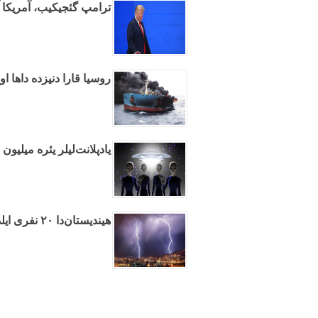
ترامپ گئجیکیب، آمریکا آر
روسیا قارا دنیزده داها ا
یادپلانت‌لیلر یئره میلیو
هیندیستان‌دا ۲۰ نفری ایلدیریم ووردو