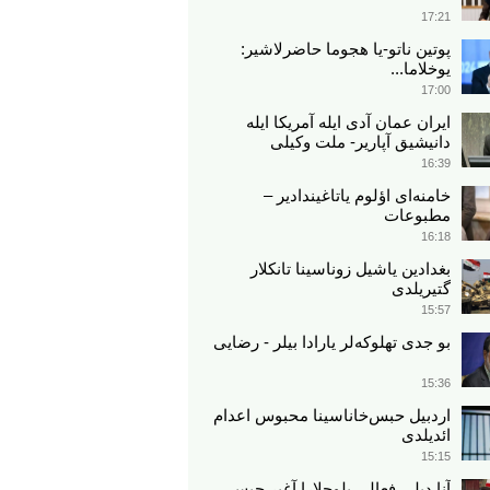
17:21
پوتین ناتو-یا هجوما حاضرلاشیر:
یوخلاما...
17:00
ایران عمان آدی ایله آمریکا ایله
دانیشیق آپاریر- ملت وکیلی
16:39
خامنه‌ای اؤلوم یاتاغیندادیر –
مطبوعات
16:18
بغدادین یاشیل زوناسینا تانکلار
گتیریلدی
15:57
بو جدی تهلوکه‌لر یارادا بیلر - رضایی
15:36
اردبیل حبس‌خاناسینا محبوس اعدام
ائدیلدی
15:15
آنا دیلی فعالی بلوچلارا آغیر حبس