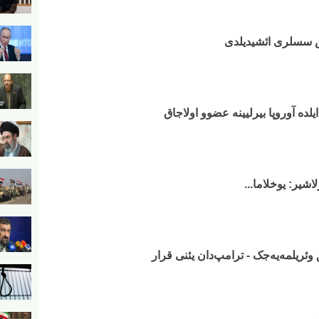
ش سسلری ائشیدیلدی
اشیر: یوخلاما...
ریلمه‌یه‌جک - ترامپ‌دان یئنی قرار