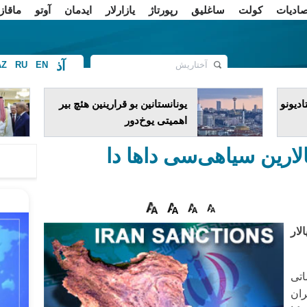
صادیات
کولت
ساغلیق
رپورتاژ
یازارلار
ایدمان
آوتو
ماقاز
آذ
AZ
RU
EN
ف
دیونو
یونانستانین بو قرارینین هئچ بیر
اهمیتی یوخ‌دور
لارین سیاهی‌سی داها دا
لار
اتی
ران