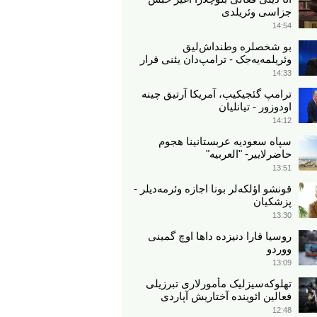
جزاسی وئریلدی
14:54
بو شخصلره وطنداش‌لیق
وئریلمه‌یه‌جک - ترامپ‌دان یئنی قرار
14:33
ترامپ گئجیکیب، آمریکا آرتیق چینه
اودوزور - تیانلیان
14:12
سپاه سعودیه عربستانینا هجوم
حاضرلاییر- "العربیه"
13:51
قونشو اؤلکه‌لر بونا اجازه وئرمه‌دیلر -
پزشکیان
13:30
روسیا قارا دنیزده داها اوچ گمینی
ووردو
13:09
تهلوکه‌سیزلیک مأمورلاری تبرزیلی
فعالین ائوینده آختاریش آپاردی
12:48