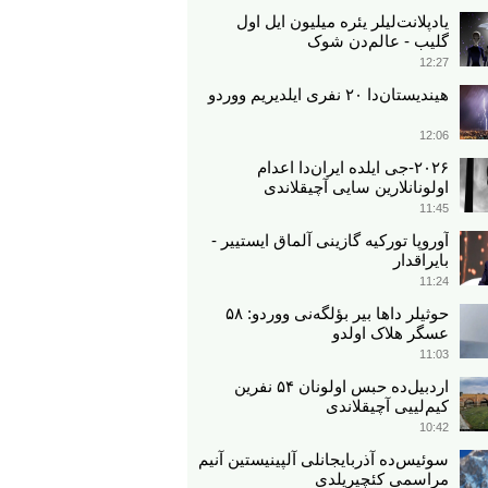
یادپلانت‌لیلر یئره میلیون ایل اول
گلیب - عالم‌دن شوک
12:27
هیندیستان‌دا ۲۰ نفری ایلدیریم ووردو
12:06
۲۰۲۶-جی ایلده ایران‌دا اعدام
اولونانلارین سایی آچیقلاندی
11:45
آوروپا تورکیه گازینی آلماق ایستییر -
بایراقدار
11:24
حوثیلر داها بیر بؤلگه‌نی ووردو: ۵۸
عسگر هلاک اولدو
11:03
اردبیل‌ده حبس اولونان ۵۴ نفرین
کیم‌لییی آچیقلاندی
10:42
سوئیس‌ده آذربایجانلی آلپینیستین آنیم
مراسمی کئچیریلدی