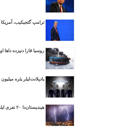
ترامپ گئجیکیب، آمریکا آر
روسیا قارا دنیزده داها ا
یادپلانت‌لیلر یئره میلیو
هیندیستان‌دا ۲۰ نفری ایلدیریم ووردو