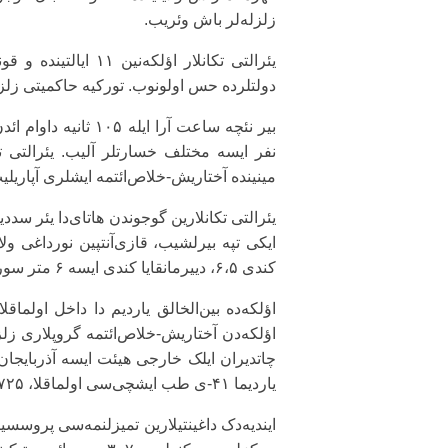
زلزله‌لر باش وئریب.
یئرالتی تکانلار اؤلکه‌نین ۱۱ ایالتیند
دولتلرده حس اولونوب. تورکیه حاکمیتی زلزل
مینینده آختاریش-خلاص‌ائتمه ایشلری آپاریلیب. اؤلنلر آراسیندا ۴ آذر
ایکی تپه بیرلشیب، قازی‌آنتپین نورداغی ولا
کندی ۶،۵، دییرمانقایا کندی ایسه ۶ متر سوروشوب.
اؤلکه‌دن آختاریش-خلاص‌ائتمه گروپلاری زلزل
چاتدیران ایلک خارجی هیئت ایسه آذربایجان ف
یاردیما ۴۱-ی طب ایشچی‌سی اولماقلا، ۷۲۵ نفر گؤندریب.