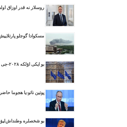
روسلار نه قدر اوزاق اول
مسکوادا گوجلو پارتلایی
بو ایکی اؤلکه ۲۰۲۸-جی ایلده آوروپا بیرلیینه عضوو اولاجاق
پوتین ناتو-یا هجوما حاضرل
بو شخصلره وطنداش‌لیق وئ