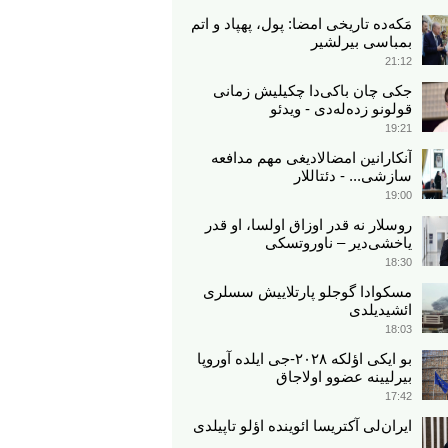
مَکه‌ده تاریخی امضا: پول، پهپاد و اتم
بمباسی بیرلشیر
21:12
جکی چان باکی‌دا چکیلیش زمانی
قولونو زده‌له‌دی - ویدئو
19:21
آنکارانین امضالادیغی مهم مدافعه
سازشی... - دئتاللار
19:00
روسلار نه قدر اوزاق اولسا، او قدر
یاخشی‌دیر – ناوروتسکی
18:30
مسکوادا گوجلو پارتلاییش سسلری
ائشیدیلدی
18:03
بو ایکی اؤلکه ۲۰۲۸-جی ایلده آوروپا
بیرلیینه عضوو اولاجاق
17:42
ایران‌لی آکتریسا ائوینده اؤلو تاپیلدی