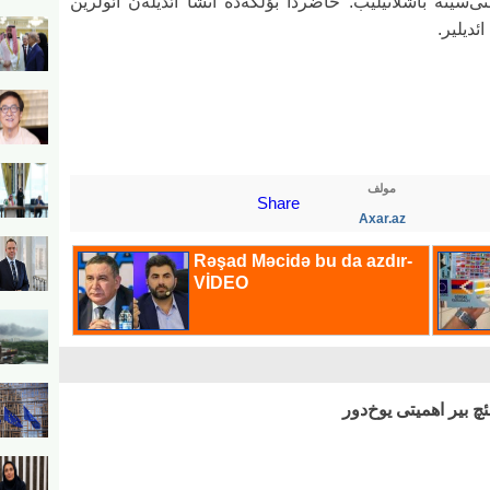
 مین ائوین تیکینتی‌سینه باشلانیلیب. حاضردا بؤلگه‌ده انشا ائدیله‌ن ائولرین
ئدیلیر.
مولف
Share
Axar.az
ئچ بیر اهمیتی یوخ‌دور