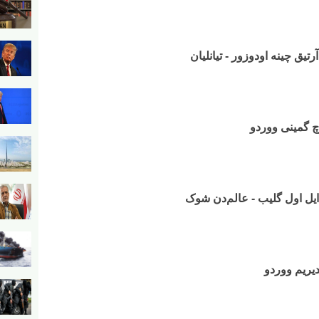
تیق چینه اودوزور - تیانلیان
وچ گمینی ووردو
ن ایل اول گلیب - عالم‌دن شوک