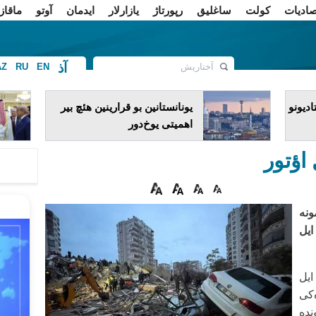
صادیات
کولت
ساغلیق
رپورتاژ
یازارلار
ایدمان
آوتو
ماقاز
آذ
AZ
RU
EN
ف
دیونو
یونانستانین بو قرارینین هئچ بیر
اهمیتی یوخ‌دور
مونه
ایل
۲۰۲-جو ایل
ه‌کی
 بال گوجونده