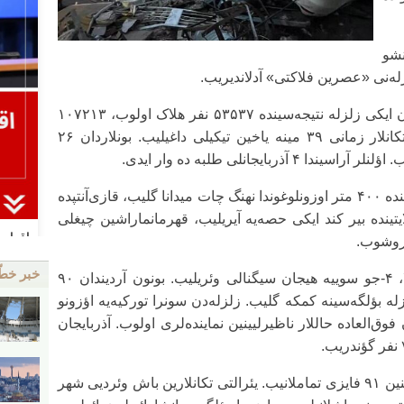
ه و قونشو
ه‌نی «عصرین فلاکتی» آدلاندیریب.
بیر نئچه ساعت آرا ایله ۱۰۵ ثانیه داوام ائد‌ن ایکی زلزله نتیجه‌سینده ۵۳۵۳۷ نفر هلاک اولوب، ۱۰۷۲۱۳
نفر ایسه مختلف خسارتلر آلیب. یئرالتی تکانلار زمانی ۳۹ مینه یاخین تیکیلی داغیلیب. بونلاردان ۲۶
بایجانلی طلبه ده وار ایدی.
یئرالتی تکانلارین گوجوندن هاتای‌دا یئر سددینده ۴۰۰ متر اوزونلوغوندا نهنگ چات میدانا گلیب، قازی‌آنتپده
یتینده بیر کند ایکی حصه‌یه آیریلیب، قهرمانماراشین چیغلی
خبر خط
اؤلکه‌ده بین‌الخالق یاردیم دا داخل اولماقلا، ۴-جو سوییه هیجان سیگنالی وئریلیب. بونون آردیندان ۹۰
ه بؤلگه‌سینه کمکه گلیب. زلزله‌دن سونرا تورکیه‌یه اؤزونو
وق‌العاده حاللار ناظیرلیینین نماینده‌لری اولوب. آذربایجان
ایندیه‌دک داغینتیلارین تمیزلنمه‌سی پروسسینین ۹۱ فایزی تماملانیب. یئرالتی تکانلارین باش وئردیی شهر