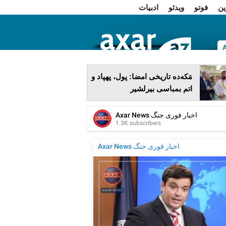
ین
فوتو
ویدئو
ادبیات
ا
مَکه‌ده تاریخی امضا: پول، پهپاد و
اتم بمباسی بیرلشیر