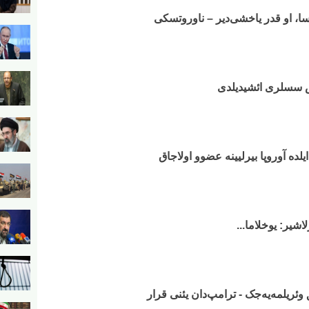
سا، او قدر یاخشی‌دیر – ناوروتسکی
ش سسلری ائشیدیلدی
اشیر: یوخلاما...
ریلمه‌یه‌جک - ترامپ‌دان یئنی قرار