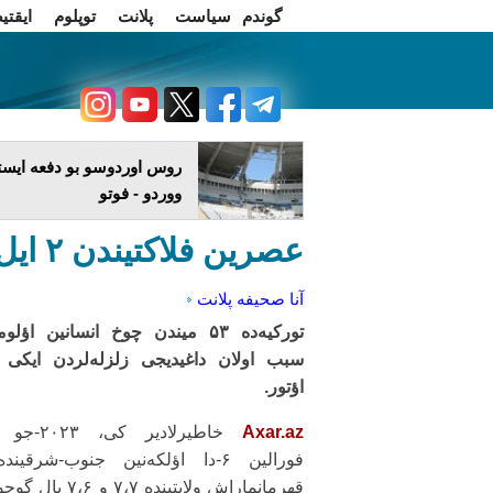
گوندم
سیاست
پلانت
توپلوم
ایقتی
اخبار فارسی
چاغداش تریبونو
روس اوردوسو بو دفعه ایستا
ووردو - فوتو
عصرین فلاکتیندن ۲ ایل اؤتور
آنا صحیفه
پلانت
تورکیه‌ده ۵۳ میندن چوخ انسانین اؤلو
سبب اولان داغیدیجی زلزله‌لردن ایکی 
اؤتور.
Axar.az
خاطیرلادیر کی، ۳
فورالین ۶-دا اؤلکه‌نین جنوب-شرقیند
قهرمانماراش ولایتینده ۷،۷ و ۷،۶