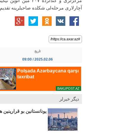
مرکزلری و کندلرده ۳۰۷
آچارلاری مرحله‌لی شکلده صاحبلرینه تقدیم ا
#https://ca.axar.az/
تاریخ
2025.02.06 / 09:00
دیگر خبرلر
یونانستانین بو قرارینین ه