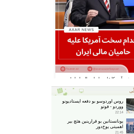
ّی
روس اوردوسو بو دفعه ایستادیونو
ووردو - فوتو
22:14
یونانستانین بو قرارینین هئچ بیر
اهمیتی یوخ‌دور
21:45