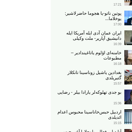
17:21
پوتین ناتو-یا هجوما حاضرلاشیر:
یوخلاما...
17:00
ایران عمان آدی ایله آمریکا ایله
دانیشیق آپاریر- ملت وکیلی
16:39
خامنه‌ای اؤلوم یاتاغیندادیر –
مطبوعات
16:18
بغدادین یاشیل زوناسینا تانکلار
گتیریلدی
15:57
بو جدی تهلوکه‌لر یارادا بیلر - رضایی
15:36
اردبیل حبس‌خاناسینا محبوس اعدام
ائدیلدی
15:15
آنا دیلی فعالی بلوچلارا آغیر حبس