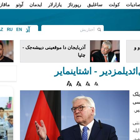
صادیات
کولت
ساغلیق
رپورتاژ
یازارلار
ایدمان
آوتو
ماقاز
آذ
AZ
RU
EN
ف
 و
آذربایجان دا موقعینی دییشه‌جک -
چئپا
ئدیلمزدیر - اشتاینمایر
لک
‌سی
یر.
نتی
یله
ب.