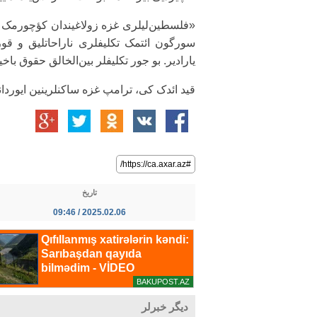
«فلسطین‌لیلری غزه زولاغیندان کؤچورمک و
سورگون ائتمک تکلیفلری ناراحاتلیق و قو
یارادیر. بو جور تکلیفلر بین‌الخالق حقوق باخیم
قید ائدک کی، ترامپ غزه ساکنلرینین ایوردا
#https://ca.axar.az/
تاریخ
2025.02.06 / 09:46
دیگر خبرلر