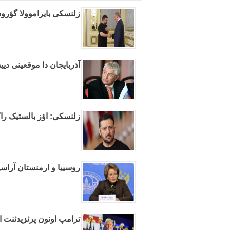
زلنسکی بایراموولا گؤرو
آذربایجان دا موقعینی دیی
زلنسکی: اؤز بالستیک راک
روسییا و ارمنستان آراسی
ترامپ اونون پرئزیدئنت او