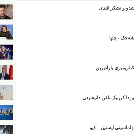
شدو و تشکر ائتدی
شه‌جک - چئپا
تلریمیزی یارادیریق
ن‌دا کریتیک تلفن دانیشیغی
لماسینی ایستییر - کیو