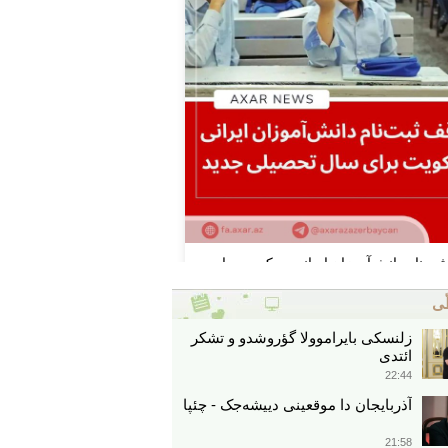
ّی
زلنسکی بایراموولا گؤروشدو و تشکر
ائتدی
22:44
آذربایجان دا موقعینی دییشه‌جک - چئپا
21:58