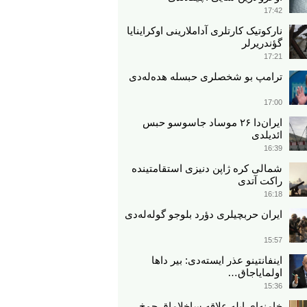
17:42
نارکوتیک کارتلری آداملارینی اوکراینایا
گؤندریرلر
17:21
ترامپ بو شخصلری حبسله هده‌له‌دی
17:00
ایران‌دا ۲۶ موساد جاسوسو حبس
ائدیلدی
16:39
شمالی کره ژاپن دنیزی استقامتینده
راکت آتدی
16:18
ایران حربچیلری دؤرد بلوجو گوله‌له‌دی
15:57
اینفانتینو عذر ایسته‌دی: بیر داها
اولمایاجاق…
15:36
خامنه‌ای ایله علاقه ساخلاماق چوخ