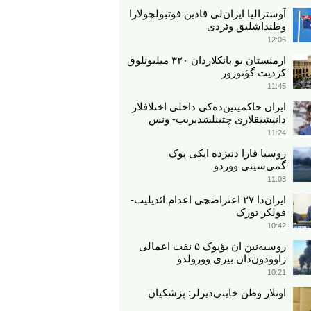
آوسترالیا ایران‌لی قادین فوتبولچولارا
وطنداشلیق وئردی
12:06
ارمنستان بو بانکلاردان ۳۲۰ میلیونلوق
کردیت گؤتورور
11:45
ایران حاکمیتین‌ده‌کی داخلی اختلافلار
دانیشیقلاری چتینلشدیریب- ونس
11:24
روسیا قارا دنیزده ایکی یوک
گمی‌سینی ووردو
11:03
ایران‌دا ۲۷ اعتراضچی اعدام ائدیلیب-
فولکر تورک
10:42
روسیه‌نین ان بؤیوک ۵ نفت اعمالی
زاوودون‌دان بیری وورولدو
10:21
اونلار وطن خاینی‌دیرلر: پزشکیان