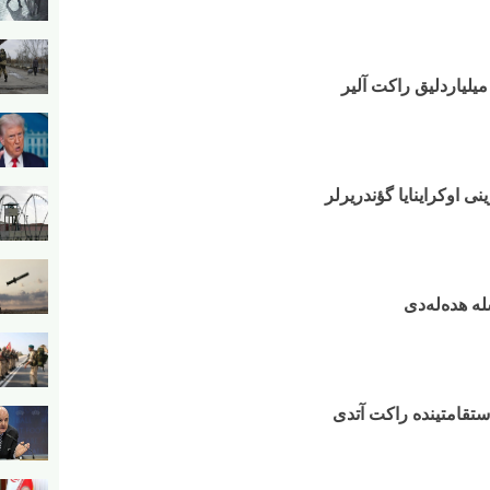
میلیاردلیق راکت آلیر
نی اوکراینایا گؤندریرلر
 هده‌له‌دی
ستقامتینده راکت آتدی