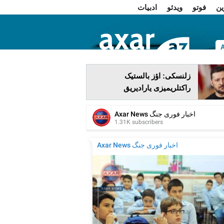
ین
فوتو
ویدئو
ادبیات
ا
زلنسکی: اؤز بالستیک
راکتلریمیزی یارادیریق