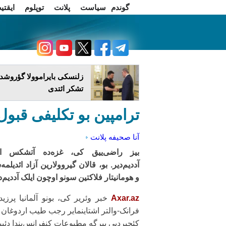
گوندم
سیاست
پلانت
توپلوم
ایقتی
اخبار فارسی
چاغداش تریبونو
زلنسکی بایراموولا گؤروشدو
تشکر ائتدی
ترامپین بو تکلیفی قبول‌ا
آنا صحیفه
پلانت
بیز راضی‌ییق کی، غزه‌ده آتشکس ای
آددیم‌دیر. بو، قالان گیروولارین آزاد ائدیلمه
و هومانیتار فلاکتین سونو اوچون ایلک آددیم‌د
Axar.az
خبر وئریر کی، بونو آلمانیا پرزید
فرانک-والتر اشتاینمایر رجب طیب اردوغان ا
کئچیردیی بیرگه مطبوعات کنفرانس‌یندا دئیی