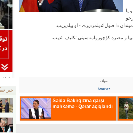
 یا
رخو
یندان دا قبول‌ائدیلمزدیر»، - او بیلدیریب.
نییا و مصره کؤچورولمه‌سینی تکلیف ائدیب.
مولف
Axar.az
خبر خط