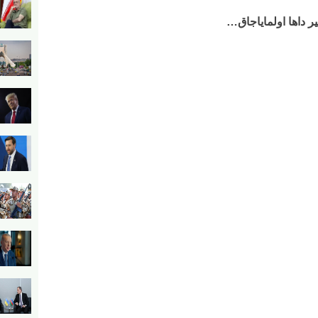
بیر داها اولمایاجاق…