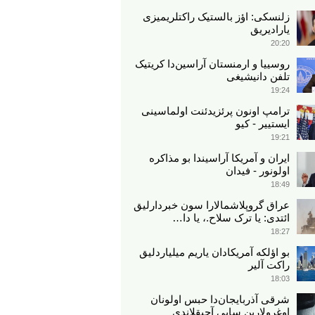
زلنسکی: اؤز بالستیک راکتلریمیزی
یارادیریق
20:20
روسییا و ارمنستان آراسین‌دا کریتیک
تلفن دانیشیغی
19:24
ترامپ اونون پرئزیدئنت اولماسینی
ایستییر - کیو
19:21
ایران و آمریکا آراسیندا بو مذاکره
اولونور - فیدان
18:49
عراق گروپلاشمالارا سون خبردارلیق
ائتدی: یا ترک سلاح.، یا دا…
18:27
بو اؤلکه آمریکادان یاریم میلیاردلیق
راکت آلیر
18:03
شرقی آذربایجان‌دا حبس اولونان
اوغرولارین سایی آچیقلاندی