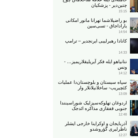
چتین‌دیر - پزشکیان
15:15
بو راضیلاشما تهرانا مانور امکانی
یاراداجاق - تسی‌سین
14:54
کانادا رهبرلییی ایرنجدیر – ترامپ
14:33
نتانیاهو ایله فکر آیریلیقلاریمیز… -
ونس
14:12
سپاه سیستان و بلوچستان‌دا عملیات
کئچیریب- ساخلانیلانلار وار
13:09
اردوغان تهلوکه‌سیزلیک شوراسینندا
جنوبی قفقازی مذاکره ائد‌جک
12:48
آذربایجان و اوکراینا خارجی ایشلر
ناظرلیری گؤروشدو
12:27