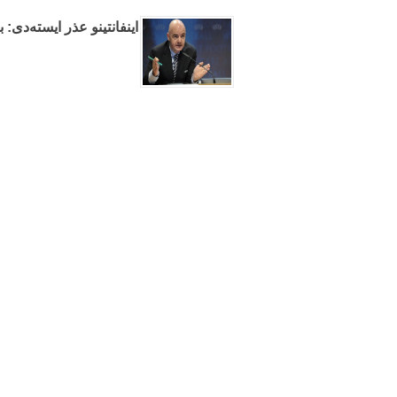
اینفانتینو عذر ایسته‌دی: 