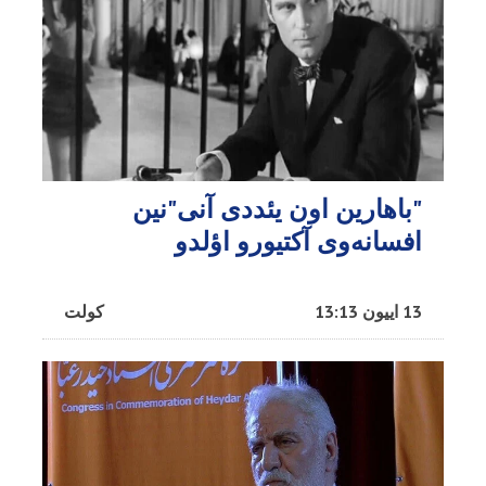
"باهارین اون یئددی آنی"نین
افسانه‌وی آکتیورو اؤلدو
13 اییون 13:13
کولت