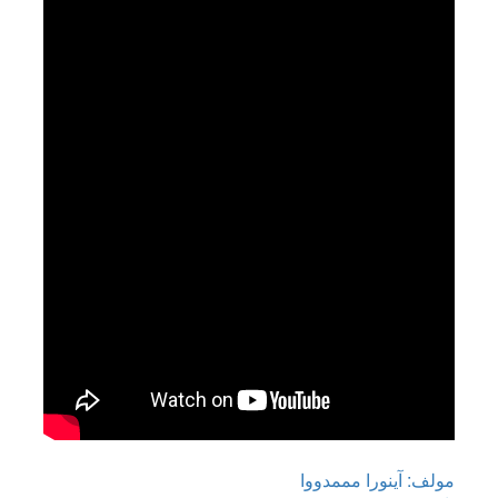
مولف: آینورا مممدووا