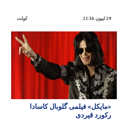
29 اییون 22:36
کولت
«مایکل» فیلمی گلوبال کاسادا
رکورد قیردی