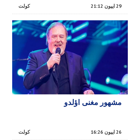
29 اییون 21:12
کولت
مشهور مغنی اؤلدو
26 اییون 16:26
کولت