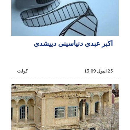
اکبر عبدی دنیاسینی دییشدی
25 اییول 13:09
کولت