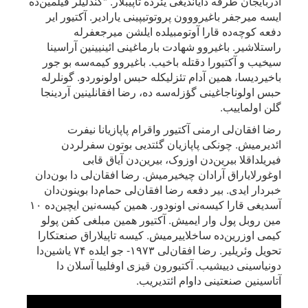
آذربایجان طرفه دایاندیغی یئرده تاپیبلار. "کندلیلر فیلمین‌ده
ایسه میرجفر باغیرووون پروتوتیپینی یارادیر. آکتیور ایر
دفعه کوچه‌ده قارا آوتومبیلده ایلشن میرجعفرله
راستلاشیر. باغیروو شهادت بارماغینی ائینیینین آراسینا
سیخیب و آکتیورا دقتله باخیب. باغیروو کیمه‌سه بو جور
باخیردیسا، همین آدام تئزلیکله حبس اولونوردو. گونلرله
حبس اولوناجاغینی گؤزله‌سه ده، رضا افقانلینین آردینجا
گلن اولماییب.
رضا افقان‌لی ارمنی آکتیور واقرام پاپازیانا نیفرت
ائدیرمیش. چونکی پاپازیان گئتدیی بوتون سفرلردن
فیریلداقلا بیرین‌دن اوزوک، بیرین‌دن آیاق قابی
اوغورلایاراق آرادان چیخیرمیش. رضا افقان‌لی دا بون‌دان
خبردار ایدی. بیر دفعه رضا افقان‌لی حمام‌دا بوینون‌دان
آسدیغی قارا کیسه‌نی اونودور. همین کیسه‌نین ایچین‌ده ۱۰
مین روبل پول وار ایمیش. آکتیور همین مبلغی کفن پولو
کیمی اوزرین‌ده ساخلاییرمیش. کیسه تاپیلاراق صنعتکارا
تحویل وئریلیر. رضا افقان‌لی ۱۹۷۳- جو ایلده ۷۴ یاشین‌دا
دونیاسینی دییشیب. آکتیورون قیزی اوفلییا آسلان دا
آتاسینین صنعتینی داوام ائتدیریب.