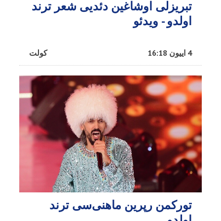
تبریزلی اوشاغین دئدیی شعر ترند
اولدو - ویدئو
4 اییون 16:18
کولت
تورکمن رپرین ماهنی‌سی ترند
اولدو