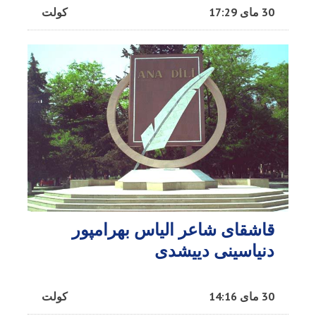
30 مای 17:29
کولت
قاشقای شاعر الیاس بهرامپور
دنیاسینی دییشدی
30 مای 14:16
کولت