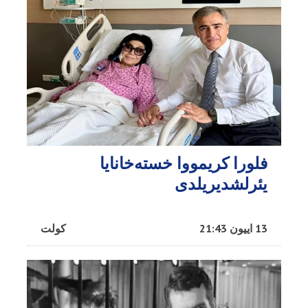
فلورا کریمووا خسته‌خانایا
یئرلشدیریلدی
13 اییون 21:43
کولت