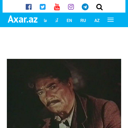
Axar.az
AZ
RU
EN
آذ
فا