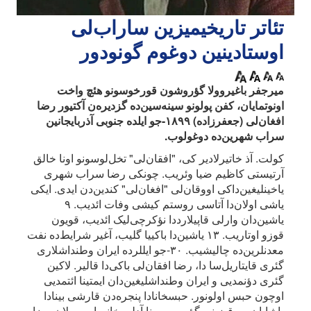
تئاتر تاریخیمیزین ساراب‌لی
اوستادینین دوغوم گونودور
میرجفر باغیروولا گؤروشون قورخوسونو هئچ واخت
اونوتمایان، کفن پولونو سینه‌سین‌ده گزدیره‌ن آکتیور رضا
افغان‌لی (جعفرزاده) ۱۸۹۹-جو ایلده جنوبی آذربایجانین
سراب شهرین‌ده دوغولوب.
کولت. آذ خاتیرلادیر کی، "افقان‌لی" تخل‌لوسونو اونا خالق
آرتیستی کاظیم ضیا وئریب. چونکی رضا سراب شهری
یاخینلیغین‌داکی اووقان‌لی "افغان‌لی" کندین‌دن ایدی. ایکی
یاشی اولان‌دا آتاسی روستم کیشی وفات ائدیب. ۹
یاشین‌دان وارلی قاپیلارددا نؤکرچی‌لیک ائدیب، قویون
قوزو اوتاریب. ۱۳ یاشین‌دا باکییا گلیب، آغیر شرایط‌ده نفت
معدنلرین‌ده چالیشیب. ۳۰-جو ایللرده ایران وطنداشلاری
گئری قایتاریل‌سا دا، رضا افقان‌لی باکی‌دا قالیر. لاکین
گئری دؤنمدیی و ایران وطنداشلیغین‌دان ایمتینا ائتمدیی
اوچون حبس اولونور. حبسخانادا پنجره‌دن قارشی بینادا
یاشایان بی قیزینی گؤرور. سونا آدلی خانیما وورولان رضا