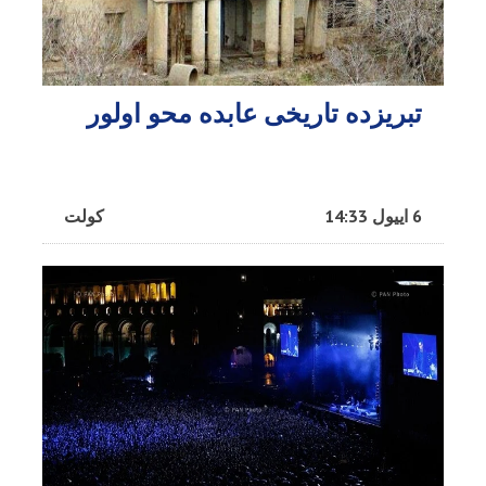
تبریزده تاریخی عابده محو اولور
6 اییول 14:33
کولت