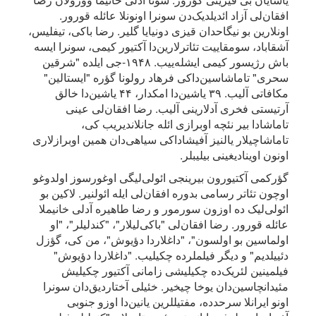
افقان‌لی آزاد ائدیلدیک‌دن سونرا اونونلا عائله قورور.
اونلارین بو نیگاحدان قیزی دونیایا گلیر. رضا باکی، تیفلیس،
آشقاباد، سومقاییت تئاترلارین‌دا آکتیور کیمی، سونرا ایسه
باش رژیسور کیمی ایشله‌ییب. ۱۹۴۸-جی ایلده "شرقین
سحری" تاماشاسین‌داکی فرهاد رولونا گؤره "ایستالین"
مکافاتی آلیب. ۳۹ یاشین‌دا امکدار، ۴۴ یاشین‌دا خالق
آرتیستی فخری آدلارینی آلیب. رضا افقان‌لی عینی
تاماشادا بیر نئچه اوبرازی ائله جانلاندیریب کی،
تاماشاچیلار یالنیز آفیشاداکی سیاهی‌دان همین اوبرازلاری
اونون اوینادیغینی بیلیبلر.
گؤرکمی آکتیورون بیرینجی ائولی‌لیگی اوغورسوز اولدوغو
اوچون تئاتر رسامی بدوره افقان‌لی ایله ائولنیر. لاکین بو
ائولی‌لیک ده اوزون سورمور و رضا طاهیره آدلی خانیملا
عائله قورور. رضا افقان‌لی "باکی‌لیلار"، "کندلیلر"، "او
اولماسین بو اولسون"، "داغلاردا دؤیوش"، من کی، گؤزل
دئییلدیم" و دیگر فیلملرده چکیلیب. "داغلاردا دؤیوش"
فیلمینین لئریک‌ده چکیلیشی زامانی آکتیور چکیلیش
مئیدانچاسین‌دان یوخا چیخیر. خئیلی آختاردیق‌دان سونرا
اونو ایرانلا سرحدده، مفتیللرین یانین‌دا اوزو جنوبی