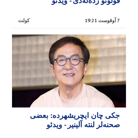
قولونو زده‌له‌دی - ویدئو
7 آوقوست 19:21
کولت
جکی چان ایچریشهرده: بعضی
صحنه‌لر لنته آلینیر - ویدئو