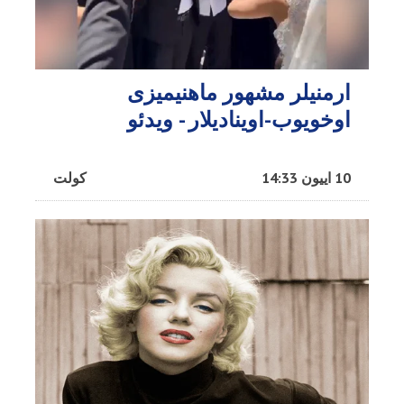
ارمنیلر مشهور ماهنیمیزی
اوخویوب-اوینادیلار - ویدئو
10 اییون 14:33
کولت