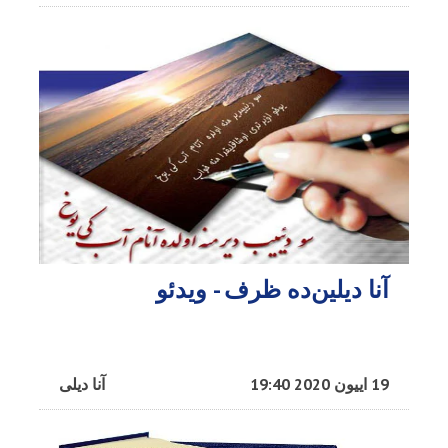
آنا دیلین‌ده ظرف - ویدئو
19 اییون 2020 19:40
آنا دیلی