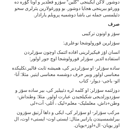
دوشور. لاکن ایکینجی "گلین" سؤزو فعلدیر و اونا گؤره ده
وورغو بیرینجی هجایا دوشور. بو وورغولارین یئرلری سحو
دئیلمسی جمله نی باشا دوشمیه پروبلم یارادار.
صرف
سؤز و اونون ترکیبی
سؤزلرین قورولوشجا نوعلری:
انسان اؤز فیکیرلرینی افاده ائتمک اوچون سؤزلردن
استفاده ائدیر. سؤزلر قورولوشجا اوچ جور اولور:
ساده سؤزلر- او سؤزلردیر کی، همیشه ثابت قالیر.تکلیکده
معناسی اولور وبیر حرف دوشسه معناسی ایتیر. مثلا: آنا-
ائو- باجی- دیوار- کتاب
دوزلتمه سؤزلر: او کلمه لره دئییلیر کی، بیر ساده سؤز و
سؤزدوزلدیجی شکیلجیدن عبارت اولور. مثلا: وطنداش-
وطن+داش، معلملیک- معلم+لیک ، آتلی- آت+لی
مرکب سؤزلر- او سؤزلر کی، ایکی و داها آرتیق سؤزون
بیرلشمسیندن یارانیر.مثال: ایستی اوت- ایستی+ اوت، ال
اوز یویان- ال+اوز+یویان.