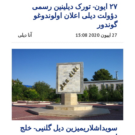
۲۷ ایون- تورک دیلینین رسمی
دؤولت دیلی اعلان اولوندوغو
گوندور
27 اییون 2020 15:08
آنا دیلی
سویداشلاریمیزین دیل گلنیی- خلج