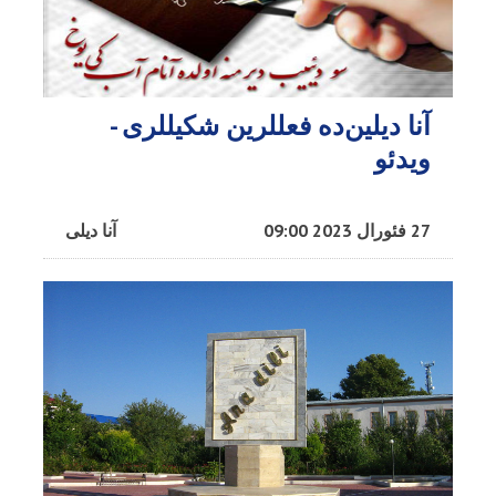
آنا دیلین‌ده فعللرین شکیللری -
ویدئو
27 فئورال 2023 09:00
آنا دیلی