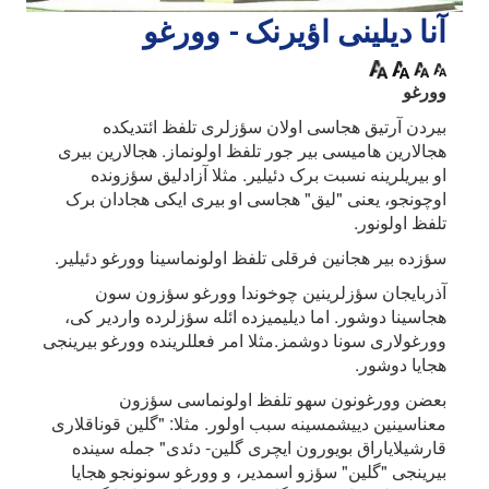
آنا دیلینی اؤیرنک - وورغو
وورغو
بیردن آرتیق هجاسی اولان سؤزلری تلفظ ائتدیکده
هجالارین هامیسی بیر جور تلفظ اولونماز. هجالارین بیری
او بیریلرینه نسبت برک دئیلیر. مثلا آزادلیق سؤزونده
اوچونجو، یعنی "لیق" هجاسی او بیری ایکی هجادان برک
تلفظ اولونور.
سؤزده بیر هجانین فرقلی تلفظ اولونماسینا وورغو دئیلیر.
آذربایجان سؤزلرینین چوخوندا وورغو سؤزون سون
هجاسینا دوشور. اما دیلیمیزده ائله سؤزلرده واردیر کی،
وورغولاری سونا دوشمز.مثلا امر فعللرینده وورغو بیرینجی
هجایا دوشور.
بعضن وورغونون سهو تلفظ اولونماسی سؤزون
معناسینین دییشمسینه سبب اولور. مثلا: "گلین قوناقلاری
قارشیلایاراق بویورون ایچری گلین- دئدی" جمله سینده
بیرینجی "گلین" سؤزو اسمدیر، و وورغو سونونجو هجایا