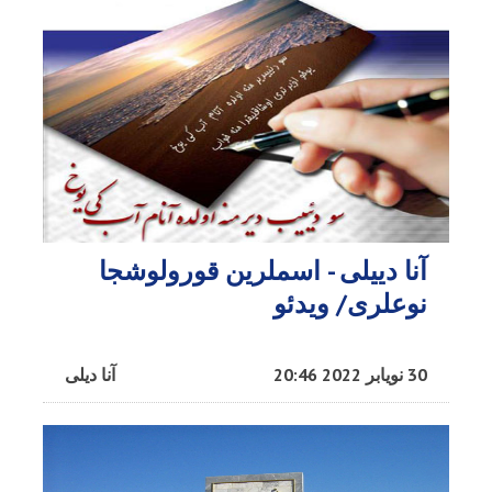
آنا دییلی - اسملرین قورولوشجا
نوعلری/ ویدئو
30 نویابر 2022 20:46
آنا دیلی