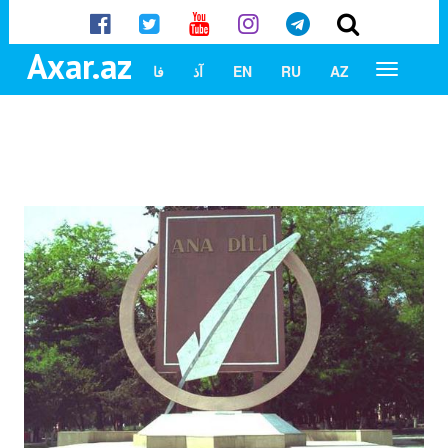
Axar.az
AZ
RU
EN
آذ
فا