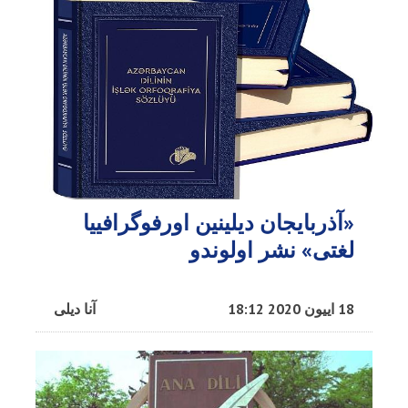
«آذربایجان دیلینین اورفوگرافییا
لغتی» نشر اولوندو
18 اییون 2020 18:12
آنا دیلی