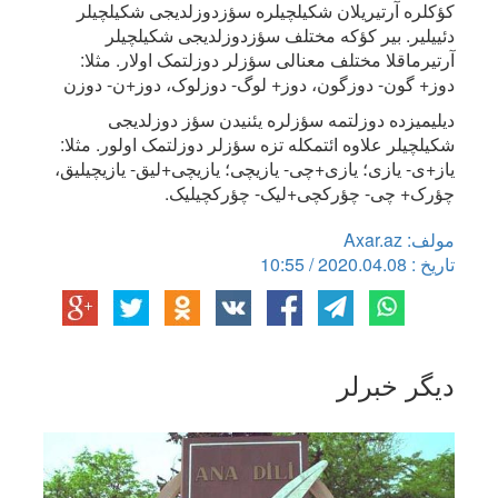
کؤکلره آرتیریلان شکیلچیلره سؤزدوزلدیجی شکیلچیلر
دئییلیر. بیر کؤکه مختلف سؤزدوزلدیجی شکیلچیلر
آرتیرماقلا مختلف معنالی سؤزلر دوزلتمک اولار. مثلا:
دوز+ گون- دوزگون، دوز+ لوگ- دوزلوک، دوز+ن- دوزن
دیلیمیزده دوزلتمه سؤزلره یئنیدن سؤز دوزلدیجی
شکیلچیلر علاوه ائتمکله تزه سؤزلر دوزلتمک اولور. مثلا:
یاز+ی- یازی؛ یازی+چی- یازیچی؛ یازیچی+لیق- یازیچیلیق،
چؤرک+ چی- چؤرکچی+لیک- چؤرکچیلیک.
مولف: Axar.az
تاریخ : 2020.04.08 / 10:55
دیگر خبرلر