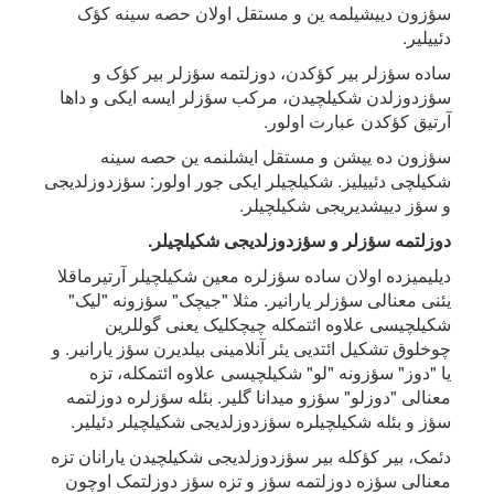
سؤزون دییشیلمه ین و مستقل اولان حصه سینه کؤک
دئییلیر.
ساده سؤزلر بیر کؤکدن، دوزلتمه سؤزلر بیر کؤک و
سؤزدوزلدن شکیلچیدن، مرکب سؤزلر ایسه ایکی و داها
آرتیق کؤکدن عبارت اولور.
سؤزون ده ییشن و مستقل ایشلنمه ین حصه سینه
شکیلچی دئییلیز. شکیلچیلر ایکی جور اولور: سؤزدوزلدیجی
و سؤز دییشدیریجی شکیلچیلر.
دوزلتمه سؤزلر و سؤزدوزلدیجی شکیلچیلر.
دیلیمیزده اولان ساده سؤزلره معین شکیلچیلر آرتیرماقلا
یئنی معنالی سؤزلر یارانیر. مثلا "جیچک" سؤزونه "لیک"
شکیلچیسی علاوه ائتمکله چیچکلیک یعنی گوللرین
چوخلوق تشکیل ائتدیی یئر آنلامینی بیلدیرن سؤز یارانیر. و
یا "دوز" سؤزونه "لو" شکیلچیسی علاوه ائتمکله، تزه
معنالی "دوزلو" سؤزو میدانا گلیر. بئله سؤزلره دوزلتمه
سؤز و بئله شکیلچیلره سؤزدوزلدیجی شکیلچیلر دئیلیر.
دئمک، بیر کؤکله بیر سؤزدوزلدیجی شکیلچیدن یارانان تزه
معنالی سؤزه دوزلتمه سؤز و تزه سؤز دوزلتمک اوچون