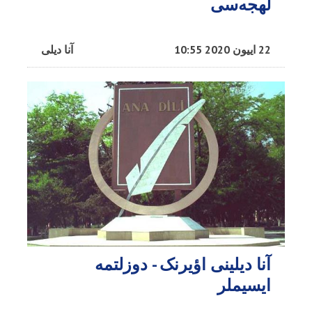
لهجه‌سی
22 اییون 2020 10:55
آنا دیلی
آنا دیلینی اؤیرنک - دوزلتمه
ایسیملر