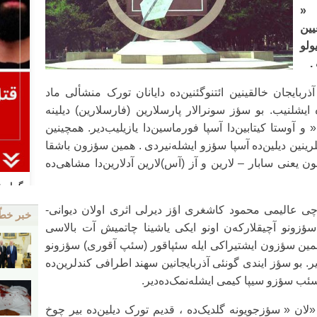
 «
یین
ولو
.
بایجان خالقینین ائتنوگئنین‌ده دایانان تورک منشأ‌لی ماد
ه ایشلنیب. بو سؤز سونرالار پارسلارین (فارسلارین) دیلینه
 و آوستا کیتابین‌دا آسپا فورماسین‌دا یازیلیب‌دیر. همچینین
لرینین دیلین‌ده آسپا سؤزو ایشله‌نیردی . همین سؤزون باشقا
ن یعنی سابار – لارین و آز (آس)لارین آدلارین‌دا مشاهی‌ده
ی عالیمی محمود کاشغری اؤز دیرلی اثری اولان دیوانی-
خبر خط
ؤزونو آچیقلارکه‌ن اونو ایکی یاشینا چاتمیش آت بالاسی
 همین سؤزون ایشتیراکی ایله سئپاقور (سئپ آقوری) سؤزونو
ر. بو سؤز ایندی گونئی آذربایجانین سهند اطرافی کندلرین‌ده
ئب سؤزو سیپا کیمی ایشله‌نمک‌ده‌دیر.
ان « سؤزجویونه گلدیک‌ده ، قدیم تورک دیلین‌ده بیر چوخ