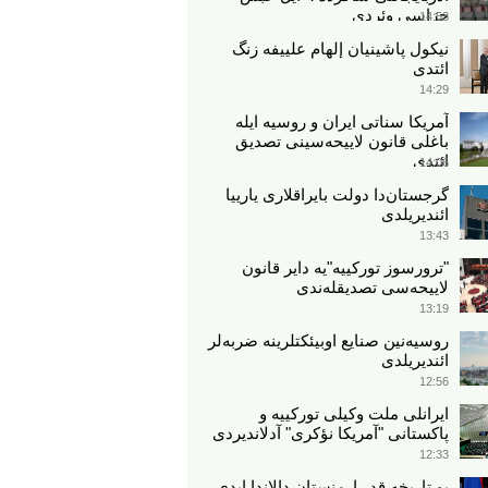
جزاسی وئردی
14:53
نیکول پاشینیان إلهام علييفه زنگ
ائتدی
14:29
آمریکا سناتی ایران و روسیه ایله
باغلی قانون لاییحه‌سینی تصدیق
ائتدی
14:06
گرجستان‌دا دولت بایراقلاری یارییا
ائندیریلدی
13:43
"ترورسوز تورکییه"یه دایر قانون
لاییحه‌سی تصدیقله‌ندی
13:19
روسیه‌نین صنایع اوبیئکتلرینه ضربه‌لر
ائندیریلدی
12:56
ایرانلی ملت وکیلی تورکییه و
پاکستانی "آمریکا نؤکری" آدلاندیردی
12:33
بو تاریخه قدر ارمنستان دالاندا ایدی...