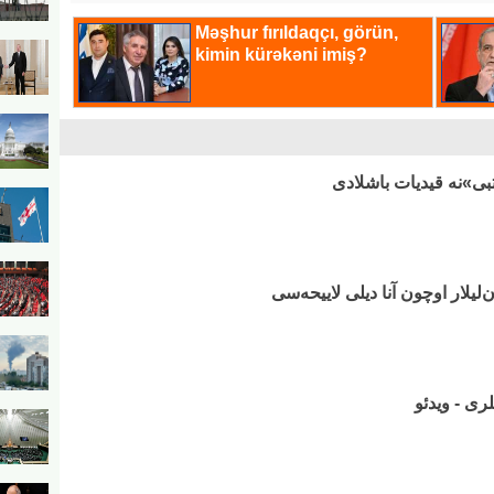
تبی»نه قیدیات باشلادی
ن‌لیلار اوچون آنا دیلی لاییحه‌سی
لری - ویدئو