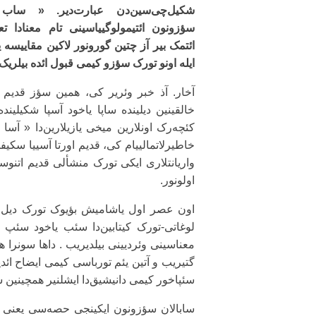
شکیل‌چی‌سین‌دن عبارت‌دیر. « ساب
سؤزونون ائتیمولوگییاسینی تام معنادا تع
ائتمک بیر آز چتین گورونور لاکین مقاییسه ی
ایله اونو تورک سؤزو کیمی قبول ائده بیلریک 
آخار. آذ خبر وئریر کی، همین سؤز قدیم آذر
خالقینین دیلینده ساپا یاخود آسپا شکیلیند
کئچه‌رک اونلارین میخی یازیلارین‌دا « آسا «
خاطیرلاتمالییام کی، قدیم اورتا آسییا سکیف
واریانتلاری ایکی تورک منشأ‌لی قدیم اتنوسو
اولونور.
اون عصر اول یاشامیش بؤیوک تورک دیل‌چ
لوغاتی-تورک کیتابین‌دا سئب یاخود سئپ س
معناسینی وئردیینی بیلدیریب . داها سونرا
گتیریب و آتین یئم تورباسی کیمی ایضاح ائدی
سئپاخور کیمی دانیشیق‌دا ایشلنیر همچینین س
سابالان سؤزونون ایکینجی حصه‌سی یعنی «ل