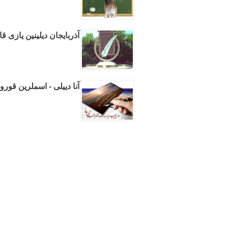
آذربایجان دیلینین یازی قا
آنا دییلی - اسملرین قورو