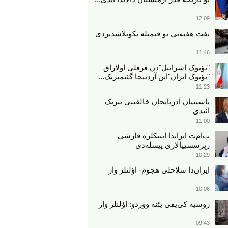
12:09
نفت هفته‌نی بو قیمتله یکونلاشدیردی
11:46
"بؤیوک اسرائیل"دن فرقلی اولاراق
"بؤیوک ایران"این آردینجا گئتمیریک...
11:23
پاشینیان آذربایجان خالقینی تبریک
ائتدی
11:00
ب‌ام‌ت ایراندا اتنیکلره قارشی
رپرسسییالاری پیسله‌دی
10:29
ایران‌دا سلاحلی هجوم- اؤلنلر وار
10:06
روسیه کی‌یفی یئنه ووردو: اؤلنلر وار
09:43