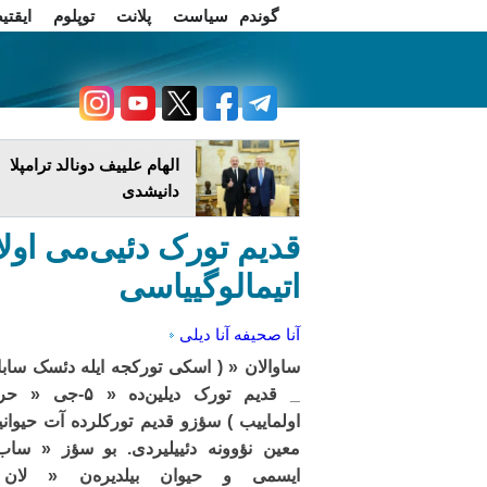
گوندم
سیاست
پلانت
توپلوم
ایقتی
اخبار فارسی
چاغداش تریبونو
الهام علییف دونالد ترامپلا
دانیشدی
قدیم تورک دئیی‌می اول
اتیمالوگییاسی
آنا صحیفه
آنا دیلی
ساوالان « ( اسکی تورکجه ایله دئسک سابا
_ قدیم تورک دیلین‌ده « ۵-ج
اولماییب ) سؤزو قدیم تورکلرده آت حیوانی
معین نؤوونه دئییلیردی. بو سؤز « ساب
ایسمی و حیوان بیلدیره‌ن « لان