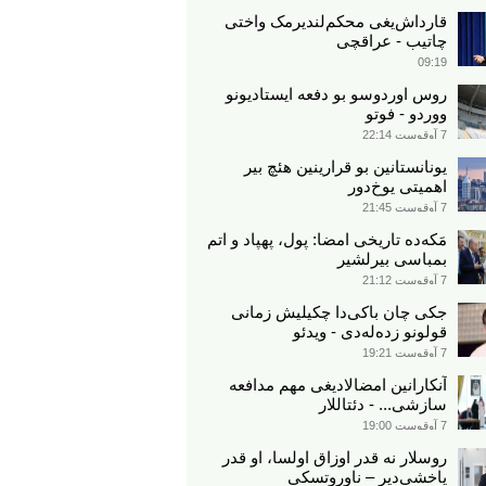
قارداش‌یغی محکم‌لندیرمک واختی
چاتیب - عراقچی
09:19
روس اوردوسو بو دفعه ایستادیونو
ووردو - فوتو
7 آوقوست 22:14
یونانستانین بو قرارینین هئچ بیر
اهمیتی یوخ‌دور
7 آوقوست 21:45
مَکه‌ده تاریخی امضا: پول، پهپاد و اتم
بمباسی بیرلشیر
7 آوقوست 21:12
جکی چان باکی‌دا چکیلیش زمانی
قولونو زده‌له‌دی - ویدئو
7 آوقوست 19:21
آنکارانین امضالادیغی مهم مدافعه
سازشی... - دئتاللار
7 آوقوست 19:00
روسلار نه قدر اوزاق اولسا، او قدر
یاخشی‌دیر – ناوروتسکی