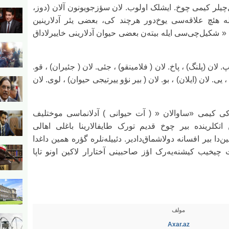
ل‌چیلر کیمی چوخ. ایشلک اولوب. لان سؤزجویونون آلان (دوز،
ه هئچ علاقه‌سی یوخ‌دور هرچند کی، بعضی یئر آدلارینین
ن « شکیل‌چی‌سی ایله بیته‌ن بعضی حیوان آدلارینی خاییرلاداق
لان (پلنگ) ، پاخ. لان ( فلامینقو) ، جئی. لان ( جئیران) ، قو.
. لان (ایلان) ، بو. لان ( بیر نؤو ییرتیجی حیوان) ، لوی. لان
‌کی کیمی «ساوالان « ( آت حیوانی ) آدلانماسی موختلیف
 اتکلرینده بیر چوخ قدیم تورک طایفالارینا باغلی اهالی
ین‌دا بیر افسانه دولاشماق‌دادیر. دئییله‌نلره گؤره همین داغدا
 چیخیب کیشنه‌یه‌رک اؤز صاحبینی آختارار لاکین اونو تاپا
مولف
Axar.az