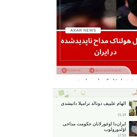
ّی
الهام علییف دونالد ترامپلا دانیشدی
21:19
ایران‌دا اوغورلانان حکومت مداحی
اؤلدورولوب
17:53