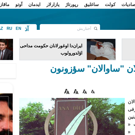
صادیات
کولت
ساغلیق
رپورتاژ
یازارلار
ایدمان
آوتو
ماقاز
آذ
AZ
RU
EN
ف
ایران‌دا اوغورلانان حکومت مداحی
اؤلدورولوب
ان "ساوالان" سؤزونون
لان
ی « حرفی
نین
 «
 «