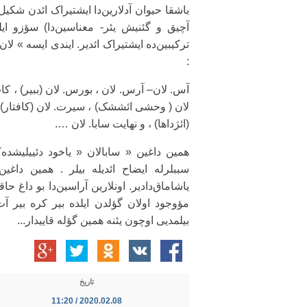
باشقا حیوان آدلارین‌دا ایشتیراک ائد‌ن شکی
آچیق و گئنیش یئر- معناسین‌دا) سؤزو ایل
ترکیبین‌ده ایشتیراک ائدیر. ایندی ایسه » لا
:
آس. لان– آرس. لان ، بورس. لان (ببیر) ، کاپ. 
لان ( وحشی ائششک) ، سیرت. لان (کافتار) ، یی
(ائژداها) ، و نهایت سابا. لان ….
همین داغین « سابالان « یاخود دئییلیشده
سببلرله ایضاح ائدیله بیلر . همین داغین
یاشاماق‌دادیر. اونلارین آراسین‌دا بو داغ حاق
مؤوجود اولان گؤلدن ایلده بیر کره بیر آت
بیلمدیی اوچون یئنه همین گؤله قاییدار...
تاریخ
2020.02.08 / 11:20