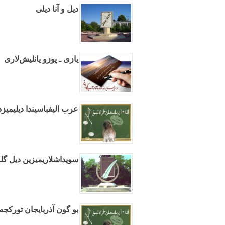
دیل و آنا دیلی
یازی ـ پوزو یانلیش‌لاری
عرب الیفباسیندا دیلیمیز
سویداشلاریمیزین دیل گلن
بو گون آذربایجان تورکجه