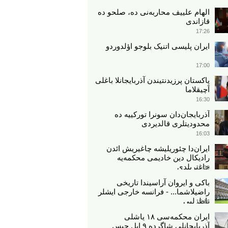
الهام علییف محاربه‌نی ده، صلحو ده
قازاندی
17:26
ایران پلیسی اتنیک بلوجو اؤلدوردو
17:00
پاکستان پرزیدنتیندن آذربایجانلا باغلی
آچیقلاما
16:30
آذربایجان‌دان سونرا تورکییه ده
محدودیتلری قالدیردی
16:03
ایران‌دا چئوریلیشه چاغیریش ائد‌ن
رادیکال دین خادیمی محکمه‌یه
چاغیریلدی
15:39
باکی و ایروان آراسیندا تاریخی
راضیلاشما... - فرانسه خارجی ایشلر
ناظرلیی
15:16
ایران محکمه‌سی ۱۸ یاشلی
آذربایجانلی شاگرده ۹ ایل حبس