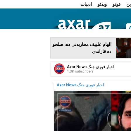
ین
فوتو
ویدئو
ادبیات
ا
الهام علییف محاربه‌نی ده، صلحو
ده قازاندی