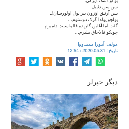
بو او دئمک دیرکی،
سن سن دئییل،
سن آرتیق اؤزون بیر یول اولورسان!..
یولچو یولدا گرک دوستوم…
گئت آما آغلین گئریده قالماسیندا دئمیرم
چونکو قالاجاق بیلیرم…
مولف: آینورا مممدووا
تاریخ : 2020.05.31 / 12:54
دیگر خبرلر