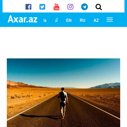
Axar.az
AZ
RU
EN
آذ
فا