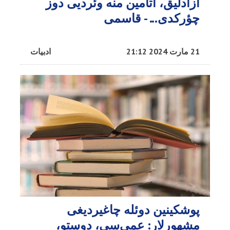
آزادلیق، آتامین منه وئردیی دوز
چؤرکدی... - قاسمی
21 مارت 2024 21:12
ادبیات
پوشکینین دوئله چاغیردیغی
مشهورلار: عمی‌سی، دوستو،