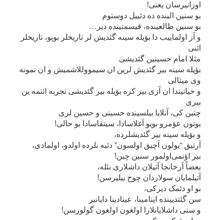
اوزانیرسان یعنی!
بو سنین الینده ده دئییل دوستوم
بو سنین طالعینده، قیسمتینده دیر…
و آز اولماییب دا بؤیله سینه گئدیش لر تاریخلر بویو، تاریخلر
ائنی
مثلا امام حسینین گئدیشی
بؤیله سینه بیر گئدیش لرین ان سیمووللاشمیش و ان نمونه
وی میثالی
و حیاتیندا ان آزی بیر کره بؤیله بیر گئدیشی تجربه ائتمه ین
بیری
چتین کی، آنلایا بیلسینده حسینی و حسین لری
بوتون عؤمرو بویو آغلاسادا، سیتقاسادا بو حالی!
و بؤیله سینه بیر گئدیشلرده،
آرتیق “یولون آچیق اولسون” دئیه نلرده اولدو، اولمادی،
بیر اؤنمی‌اولمور سنین چین!
بعضاً آرخانجا آتیلان داشلاری بئله،
آتیلمایان سولاردان چوخ بیلیرسن!
بو او دئمک دیرکی،
سن گئتدیینده اینامینا، عینادینا دایانیر
و سنی داشلایانلارا اولغون اولغون گولورسن!