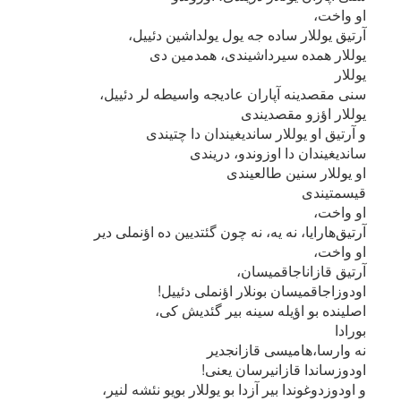
او واخت،
آرتیق یوللار ساده جه یول یولداشین دئییل،
یوللار همده سیرداشیندی، همدمین دی
یوللار
سنی مقصدینه آپاران عادیجه واسیطه لر دئییل،
یوللار اؤزو مقصدیندی
و آرتیق او یوللار ساندیغیندان دا چتیندی
ساندیغیندان دا اوزوندو، دریندی
او یوللار سنین طالعیندی
قیسمتیندی
او واخت،
آرتیق‌هارایا، نه یه، نه چون گئتدیین ده اؤنملی دیر
او واخت،
آرتیق قازاناجاقمیسان،
اودوزاجاقمیسان بونلار اؤنملی دئییل!
اصلینده بو اؤیله سینه بیر گئدیش کی،
بورادا
نه وارسا،‌هامیسی قازانجدیر
اودوزساندا قازانیرسان یعنی!
و اودوزدوغوندا بیر آزدا بو یوللار بویو نئشه لنیر،