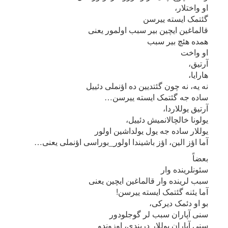
او واختلار،
گئتمک ایسته ییرسن
قالماغین ایچین بیر سبب اولمور یعنی
همده هئچ بیر سبب
او واخت
آرتیق،
هارایا،
نه یه، نه چون گئتدیین ده اؤنملی دئییل
ساده جه گئتمک ایسته ییرسن…
آرتیق یوللاردا،
یولونا خالچالانمیش دئییل،
یوللار ساده جه یول یولداشین اولور
آما اؤز الین، اؤز باشیندا اولور_بوراسی اؤنملی یعنی…
بعضاً
سئونلرینده وار
سبب لرینده وار قالماغین ایچین یعنی
آما یئنه گئتمک ایسته ییرسن!
بو او دئمک دیرکی،
سنی آپاران سبب لر گوجلودور
سنی آپاران یوللار دریندی، اوزوندو