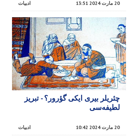
20 مارت 2024 13:51
ادبیات
چئریلر بیری ایکی گؤرور؟ - تبریز
لطیفه‌سی
20 مارت 2024 10:42
ادبیات