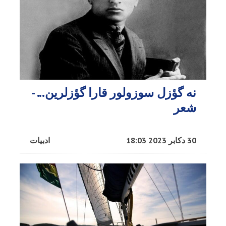
نه گؤزل سوزولور قارا گؤزلرین... -
شعر
30 دکابر 2023 18:03
ادبیات