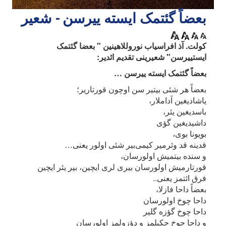
بعضاً گئتمک ایسته ییرسن - شعیر
کولت. آذ افراسیاب نوروللاهینین " بعضا گئتمک
ایستییرسن" شعیرینی تقدیم ائدیر:
بعضاً گئتمک ایسته ییرسن …
بعضاً هر شئی بیتیر سن اوچون قورتاریر؛
یاشادیغین آداملار،
باسدیغین یئر،
داشیدیغین گؤی
بویونا بوی،
قدینه قد وئرمیر کیمی‌بیر شئی اولور یعنی…
و سنده بیتمیش اولورسان،
قورتارمیش اولورسان بیری لری ایچین، بیر یئر ایچین
فرق ائتمز یعنی..
بعضاً داحا فازلا،
داحا چوخ اولورسان
داحا چوخ گؤزه گلیر
و داحا چوخ چکیلمز و دؤزولمز اولورسان