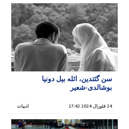
سن گئتدین، ائله بیل دونیا
بوشالدی-شعیر
24 فئورال 2024 17:42
ادبیات