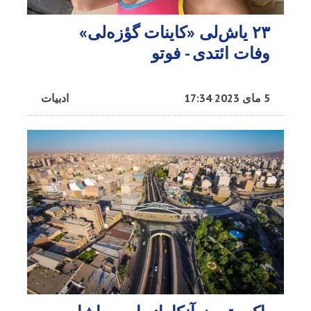
۲۳ یاش‌لی «کاینات گؤزه‌لی»
وفات ائتدی - فوتو
5 مای 2023 17:34
ادبیات