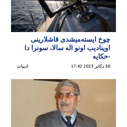
چوخ ایسته‌میشدی قاشلارینی
اوینادیب اونو اله سالا، سونرا دا
-حکایه
30 دکابر 2023 17:42
ادبیات