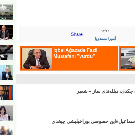
مولف
Share
آینورا مممدووا
 چکدی، دیلله‌ندی ساز – شعیر