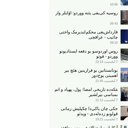
10:06
روسیه کی‌یفی یئنه ووردو: اؤلنلر وار
09:43
قارداش‌یغی محکم‌لندیرمک واختی
چاتیب - عراقچی
09:19
روس اوردوسو بو دفعه ایستادیونو
ووردو - فوتو
7 آوقوست 22:14
یونانستانین بو قرارینین هئچ بیر
اهمیتی یوخ‌دور
7 آوقوست 21:45
مَکه‌ده تاریخی امضا: پول، پهپاد و اتم
بمباسی بیرلشیر
7 آوقوست 21:12
جکی چان باکی‌دا چکیلیش زمانی
قولونو زده‌له‌دی - ویدئو
7 آوقوست 19:21
آنکارانین امضالادیغی مهم مدافعه