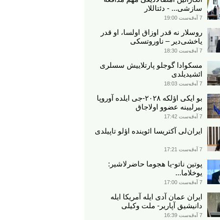
سازشی... - دئتاللار
7 آوقوست 19:00
روسلار نه قدر اوزاق اولسا، او قدر
یاخشی‌دیر – ناوروتسکی
7 آوقوست 18:30
مسکوادا گوجلو پارتلاییش سسلری
ائشیدیلدی
7 آوقوست 18:03
بو ایکی اؤلکه ۲۰۲۸-جی ایلده آوروپا
بیرلیینه عضوو اولاجاق
7 آوقوست 17:42
ایران‌لی آکتریسا ائوینده اؤلو تاپیلدی
7 آوقوست 17:21
پوتین ناتو-یا هجوما حاضرلاشیر:
یوخلاما...
7 آوقوست 17:00
ایران عمان آدی ایله آمریکا ایله
دانیشیق آپاریر- ملت وکیلی
7 آوقوست 16:39