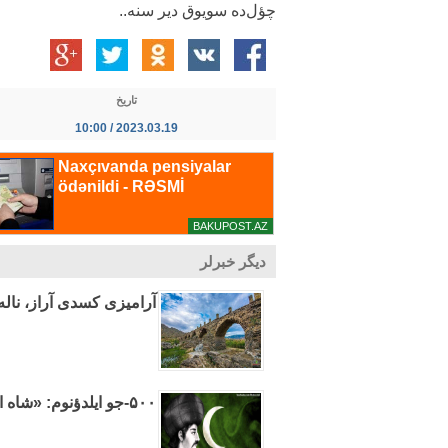
چؤل‌ده سویوق دیر سنه..
تاریخ
2023.03.19 / 10:00
دیگر خبرلر
آرامیزی کسدی آراز، ناله
۵۰۰-جو ایلدؤنوم: «شاه اسماعیل»این خصوصی بوراخیلیشی چیخدی