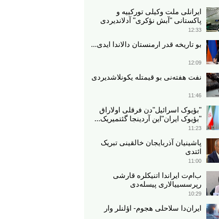
ایرانلی ملت وکیلی تورکییه و
پاکستانی "آبش نؤکری" آدلاندیردی
12:33
بو تاریخه قدر ارمنستان دالاندا ایدی...
12:09
نفت هفته‌نی بو قیمتله یکونلاشدیردی
11:46
"بؤیوک اسرائیل"دن فرقلی اولاراق
"بؤیوک ایران"این آردینجا گئتمیریک...
11:23
پاشینیان آذربایجان خالقینی تبریک
ائتدی
11:00
ب‌ام‌ت ایراندا اتنیکلره قارشی
رپرسسییالاری پیسله‌دی
10:29
ایران‌دا سلاحلی هجوم- اؤلنلر وار