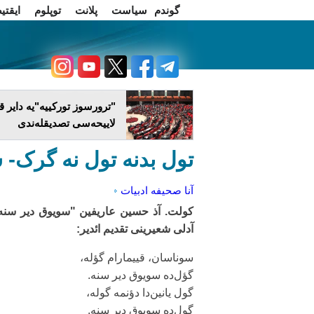
گوندم
سیاست
پلانت
توپلوم
ایقتی
اخبار فارسی
چاغداش تریبونو
"ترورسوز تورکییه"یه دایر ق
لاییحه‌سی تصدیقله‌ندی
تول بدنه تول نه گرک- 
آنا صحیفه
ادبیات
کولت. آذ حسین عاریفین "سویوق دیر سنه.
آدلی شعیرینی تقدیم ائدیر:
سوناسان، قییمارام گؤله،
گؤل‌ده سویوق دیر سنه.
گول یانین‌دا دؤنمه گوله،
گول‌ده سویوق دیر سنه.