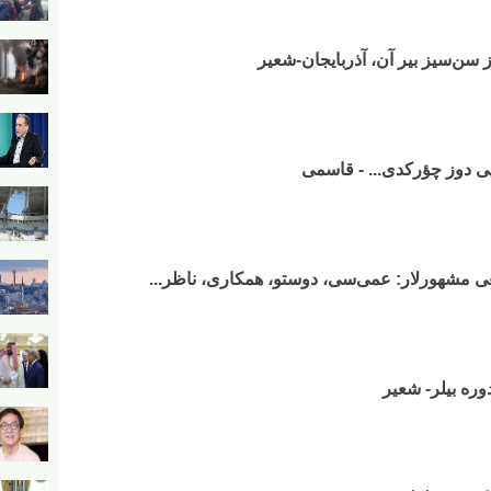
ز سن‌سیز بیر آن، آذربایجان-شعیر
دیی دوز چؤرکدی... - قاسمی
غی مشهورلار: عمی‌سی، دوستو، همکاری، ناظر...
وره بیلر- شعیر