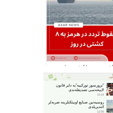
ّی
"ترورسوز تورکییه"یه دایر قانون
لاییحه‌سی تصدیقله‌ندی
13:19
روسیه‌نین صنایع اوبیئکتلرینه ضربه‌لر
ائندیریلدی
12:56