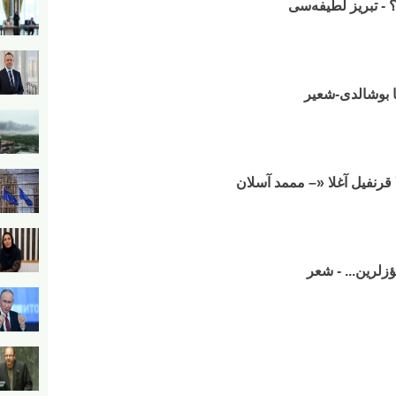
 - تبریز لطیفه‌سی
یا بوشالدی-شعیر
 قرنفیل آغلا «– مممد آسلان
زلرین... - شعر