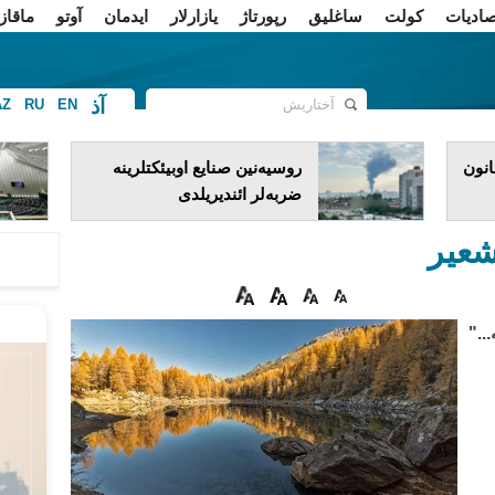
صادیات
کولت
ساغلیق
رپورتاژ
یازارلار
ایدمان
آوتو
ماقاز
آذ
AZ
RU
EN
ف
انون
روسیه‌نین صنایع اوبیئکتلرینه
ضربه‌لر ائندیریلدی
شعیر
.."