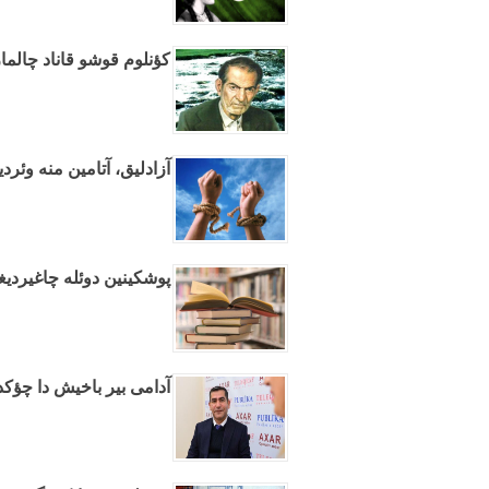
کؤنلوم قوشو قاناد چالما
آزادلیق، آتامین منه وئر
پوشکینین دوئله چاغیردی
آدامی بیر باخیش دا چؤکد