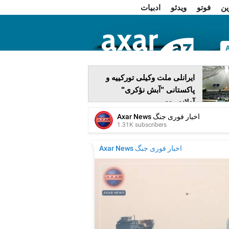
ین
فوتو
ویدئو
ادبیات
ا
ایرانلی ملت وکیلی تورکییه و
پاکستانی "آبش نؤکری"
آدلاندیردی