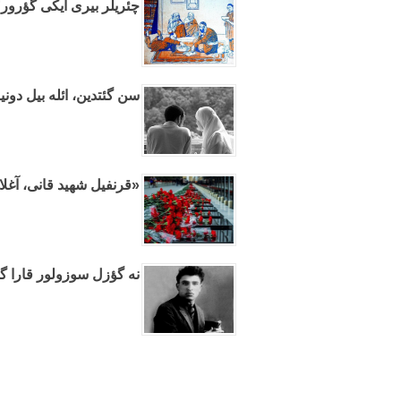
چئریلر بیری ایکی گؤرور؟
سن گئتدین، ائله بیل دون
«قرنفیل شهید قانی، آغلا
نه گؤزل سوزولور قارا گؤ