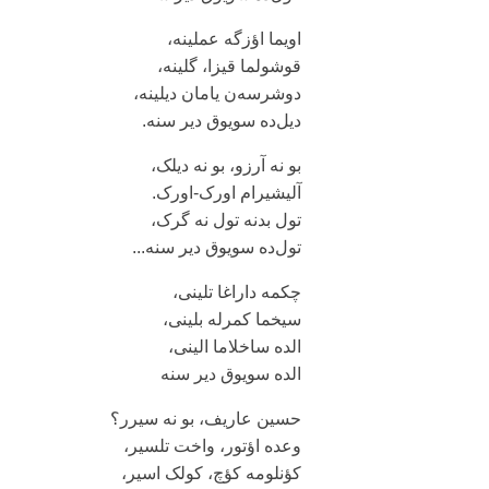
اویما اؤزگه عملینه،
قوشولما قیزا، گلینه،
دوشرسه‌ن یامان دیلینه،
دیل‌ده سویوق دیر سنه.
بو نه آرزو، بو نه دیلک،
آلیشیرام اورک-اورک.
تول بد‌نه تول نه گرک،
تول‌ده سویوق دیر سنه...
چکمه داراغا تلینی،
سیخما کمرله بلینی،
الده ساخلاما الینی،
الده سویوق دیر سنه
حسین عاریف، بو نه سیرر؟
وعده اؤتور، واخت تلسیر،
کؤنلومه کؤچ، کولک اسیر،