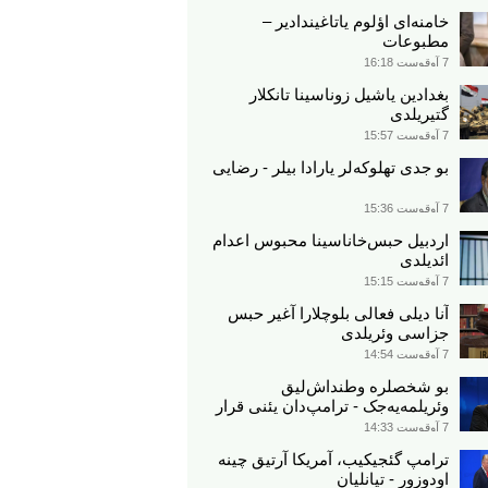
خامنه‌ای اؤلوم یاتاغیندادیر –
مطبوعات
7 آوقوست 16:18
بغدادین یاشیل زوناسینا تانکلار
گتیریلدی
7 آوقوست 15:57
بو جدی تهلوکه‌لر یارادا بیلر - رضایی
7 آوقوست 15:36
اردبیل حبس‌خاناسینا محبوس اعدام
ائدیلدی
7 آوقوست 15:15
آنا دیلی فعالی بلوچلارا آغیر حبس
جزاسی وئریلدی
7 آوقوست 14:54
بو شخصلره وطنداش‌لیق
وئریلمه‌یه‌جک - ترامپ‌دان یئنی قرار
7 آوقوست 14:33
ترامپ گئجیکیب، آمریکا آرتیق چینه
اودوزور - تیانلیان