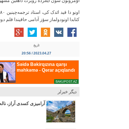
اؤمرونون سون ایللرده روبرت داهلین مشهور "
کتابدا اونودولماز سؤز آدامی حاقیندا قلم دو
تاریخ
2023.04.27 / 20:56
دیگر خبرلر
آرامیزی کسدی آراز، ناله