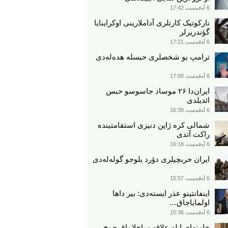
6 آوقوست 17:42
نارکوتیک کارتلری آداملارینی اوکراینایا
گؤندریرلر
6 آوقوست 17:21
ترامپ بو شخصلری حبسله هده‌له‌دی
6 آوقوست 17:00
ایران‌دا ۲۶ موساد جاسوسو حبس
ائدیلدی
6 آوقوست 16:39
شمالی کره ژاپن دنیزی استقامتینده
راکت آتدی
6 آوقوست 16:18
ایران حربچیلری دؤرد بلوجو گوله‌له‌دی
6 آوقوست 15:57
اینفانتینو عذر ایسته‌دی: بیر داها
اولمایاجاق…
6 آوقوست 15:36
خامنه‌ای ایله علاقه ساخلاماق چوخ