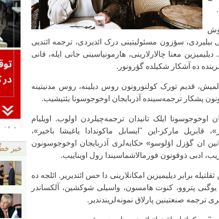
وش
 بیلیردی، سؤزون مسئولیتینی درک ائدیردی، ترجمه ائتدیی
یلیمیزین معنا چالارلارینی، هارمونیاسینی جانی ایله، قانی
رینده ده آشکار شکیلده گؤرونور.
میش، قدیم تورک کولتورونون روس دیلینه، روس مدنیتینه
ونون پشکار ترجمه‌سینده آذربایجان اوخوجوسونا یئتیشیب.
اوخوجوسونا ایلک تانیدان ترجمه‌چیلردن اولوب. اویلیام
»، قابریل مارکز-این "ایسابل ماکوندادا یاغیشا باخیر»،
نیانین ان گؤزل اؤلوسو» حکایه‌لری آذربایجان اوخوجوسونون
خبر خط
دیریب، ادبی ذوقونون فورمالاشماسیندا رول اویناییب.
تیله برابر دیلیمیزین امکانلارینی دا حس ائتدیریر. ائلجه ده
ف و یوگنی پتروو، کنوت هامسون، واسیلی شوکشین، آلکساندر
ی ترجمه صنعتینین پارلاق نمونه‌لریندندیر.