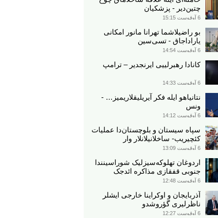
چتین‌دیر - پزشکیان
6 آوقوست 15:15
بو راضیلاشما تهرانا مانور امکانی
یاراداجاق - تسی‌سین
6 آوقوست 14:54
کانادا رهبرلییی ایرنجدیر – ترامپ
6 آوقوست 14:33
نتانیاهو ایله فکر آیریلیقلاریمیز… -
ونس
6 آوقوست 14:12
سپاه سیستان و بلوچستان‌دا عملیات
کئچیریب- ساخلانیلانلار وار
6 آوقوست 13:09
اردوغان تهلوکه‌سیزلیک شوراسینندا
جنوبی قفقازی مذاکره ائد‌جک
6 آوقوست 12:48
آذربایجان و اوکراینا خارجی ایشلر
ناظرلیری گؤروشدو
6 آوقوست 12:27