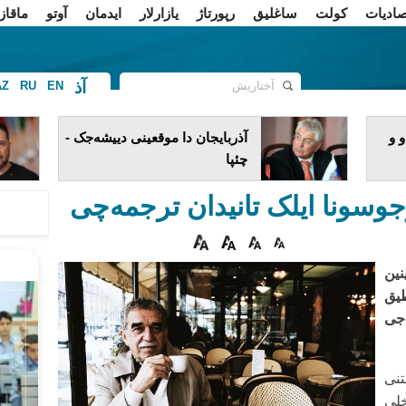
صادیات
کولت
ساغلیق
رپورتاژ
یازارلار
ایدمان
آوتو
ماقاز
آذ
AZ
RU
EN
ف
 و
آذربایجان دا موقعینی دییشه‌جک -
چئپا
جوسونا ایلک تانیدان ترجمه‌چی
ین
طیق
ون آنادان اولماسینین ۸۰-جی
نی
خلی