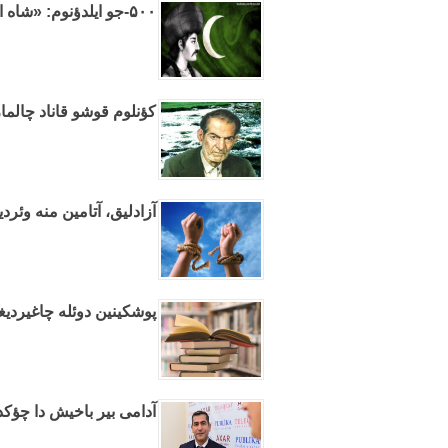
۵۰۰-جو ایلدؤنوم: «شاه اسماعیل»این خصوصی بوراخیلیشی چیخدی
کؤنلوم قوشو قاناد چالما
آزادلیق، آتامین منه وئر
پوشکینین دوئله چاغیردی
آدامی بیر باخیش دا چؤکد