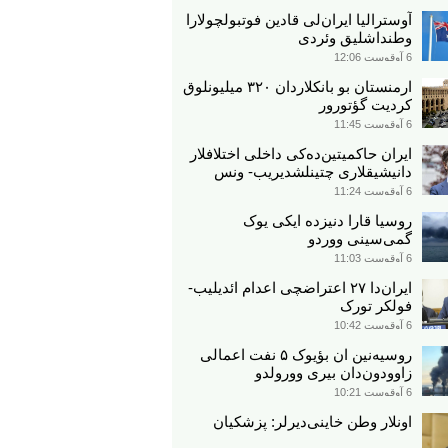
آوسترالیا ایران‌لی قادین فوتبولچولارا
وطنداشلیق وئردی
6 آوقوست 12:06
ارمنستان بو بانکلاردان ۳۲۰ میلیونلوق
کردیت گؤتورور
6 آوقوست 11:45
ایران حاکمیتین‌ده‌کی داخلی اختلافلار
دانیشیقلاری چتینلشدیریب- ونس
6 آوقوست 11:24
روسیا قارا دنیزده ایکی یوک
گمی‌سینی ووردو
6 آوقوست 11:03
ایران‌دا ۲۷ اعتراضچی اعدام ائدیلیب-
فولکر تورک
6 آوقوست 10:42
روسیه‌نین ان بؤیوک ۵ نفت اعمالی
زاوودون‌دان بیری وورولدو
6 آوقوست 10:21
اونلار وطن خاینی‌دیرلر: پزشکیان