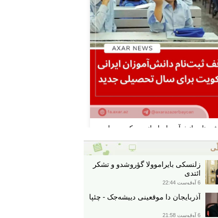
ّی
زلنسکی بایراموولا گؤروشدو و تشکر
ائتدی
6 آوقوست 22:44
آذربایجان دا موقعینی دییشه‌جک - چئپا
6 آوقوست 21:58