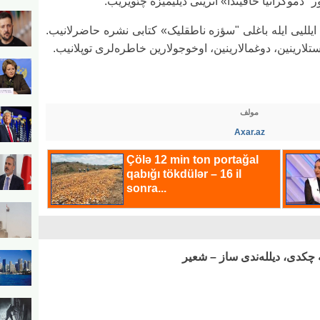
دموکراتیا حاقیندا» اثرینی دیلیمیزه چئویریب.
اونو دا قید ائدک کی، استاد ترجمه‌چینین ۸۰ ایللیی ایله باغلی "سؤزه ناطقلیک» کتابی نشره حاضرلانیب.
ستلارینین، دوغمالارینین، اوخوجولارین خاطره‌لری توپلانیب.
مولف
Axar.az
 چکدی، دیلله‌ندی ساز – شعیر