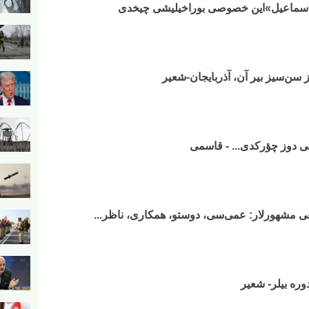
ز سن‌سیز بیر آن، آذربایجان-شعیر
دیی دوز چؤرکدی... - قاسمی
غی مشهورلار: عمی‌سی، دوستو، همکاری، ناظر...
وره بیلر- شعیر