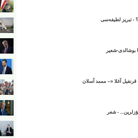
 - تبریز لطیفه‌سی
یا بوشالدی-شعیر
 قرنفیل آغلا «– مممد آسلان
زلرین... - شعر