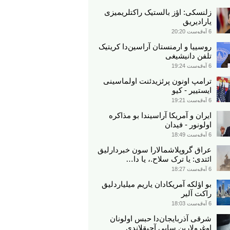
زلنسکی: اؤز بالستیک راکتلریمیزی
یارادیریق
6 آوقوست 20:20
روسییا و ارمنستان آراسین‌دا کریتیک
تلفن دانیشیغی
6 آوقوست 19:24
ترامپ اونون پرئزیدئنت اولماسینی
ایستییر - کیو
6 آوقوست 19:21
ایران و آمریکا آراسیندا بو مذاکره
اولونور - فیدان
6 آوقوست 18:49
عراق گروپلاشمالارا سون خبردارلیق
ائتدی: یا ترک سلاح.، یا دا…
6 آوقوست 18:27
بو اؤلکه آمریکادان یاریم میلیاردلیق
راکت آلیر
6 آوقوست 18:03
شرقی آذربایجان‌دا حبس اولونان
اوغرولارین سایی آچیقلاندی