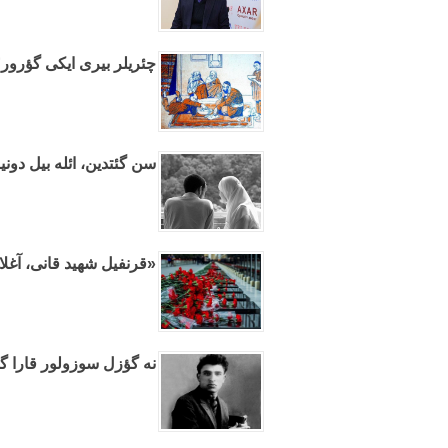
چئریلر بیری ایکی گؤرور؟
سن گئتدین، ائله بیل دون
«قرنفیل شهید قانی، آغلا
نه گؤزل سوزولور قارا گؤ