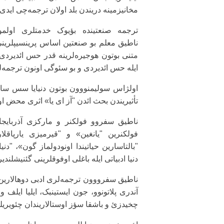
مخانیزمینه دریندن بلد اولان ترجمه‌چی ایدی.
ترجمه صنعتینده بؤیوک خدمتلری اولم
ناطیق معلم بو صنعتین اساس پرینسیپلرینی
متنی بوتون هوجیره‌لرینه قدر حس ائدیردی. د
ایله حس ائدیردی و بو سئوگی اونون ترجمه‌ل
اولژاس سولیمنووون بوتون دنیایا سس سال
تأثیریندن بحث ائد‌ن "آز ای یا» اثری محض ا
ناطیق سفروو فولکنر و مارکزی آذربایجان 
فولکنرین "یانغین» و "قیرمیزی یارپاقلار
"بالتاسارین حیاتیندا اونودولماز گون»، "د
دنیا ادبیاتی ایله باغلی اوفوقلرینی گئنیشلن
ناطیق سفرووون ترجمه‌لری ادبی دوهالارین ثقل
آندری پلاتونوو، جون ایستینبک، ایلیا ایل
چخیدزئ و باشقا سؤز اوستالاریندان چئویریلر