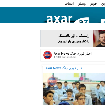
ین
فوتو
ویدئو
ادبیات
ا
زلنسکی: اؤز بالستیک
راکتلریمیزی یارادیریق