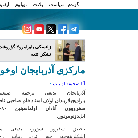
گوندم
سیاست
پلانت
توپلوم
ایقتی
اخبار فارسی
چاغداش تریبونو
زلنسکی بایراموولا گؤروشدو
تشکر ائتدی
مارکزی آذربایجان اوخو
آنا صحیفه
ادبیات
آذربایجان بدیعی ترجمه صنعتین
یارادیجیلاریندان اولان استاد قلم صاحبی نا
سفروو
ایل‌دؤنومودور.
ناطیق سفروو سؤزو، بدیعی مت
ایلیکلرینه‌جه‌ن حس ائد‌ن، ادبیاتین دا