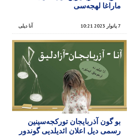
ماراغا لهجه‌سی
7 یانوار 2023 10:21
آنا دیلی
بو گون آذربایجان تورکجه‌سینین
رسمی دیل اعلان ائدیلدیی گوندور