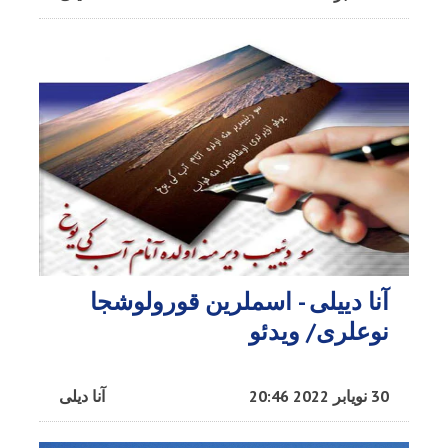
آنا دییلی - اسملرین قورولوشجا
نوعلری/ ویدئو
30 نویابر 2022 20:46
آنا دیلی