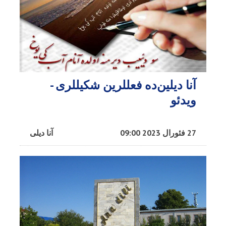
آنا دیلین‌ده فعللرین شکیللری -
ویدئو
27 فئورال 2023 09:00
آنا دیلی