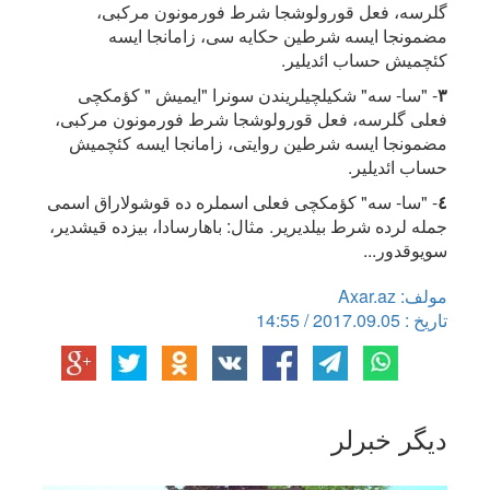
گلرسه، فعل قورولوشجا شرط فورمونون مرکبی،
مضمونجا ایسه شرطین حکایه سی، زامانجا ایسه
کئچمیش حساب ائدیلیر.
٣
- "سا- سه" شکیلچیلریندن سونرا "ایمیش " کؤمکچی
فعلی گلرسه، فعل قورولوشجا شرط فورمونون مرکبی،
مضمونجا ایسه شرطین روایتی، زامانجا ایسه کئچمیش
حساب ائدیلیر.
٤
- "سا- سه" کؤمکچی فعلی اسملره ده قوشولاراق اسمی
جمله لرده شرط بیلدیریر. مثال: باهارسادا، بیزده قیشدیر،
سویوقدور...
مولف: Axar.az
تاریخ : 2017.09.05 / 14:55
دیگر خبرلر