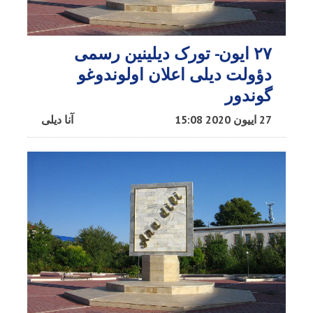
۲۷ ایون- تورک دیلینین رسمی
دؤولت دیلی اعلان اولوندوغو
گوندور
27 اییون 2020 15:08
آنا دیلی