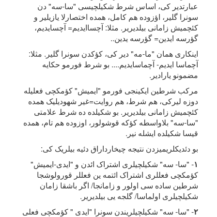
عبارتدیر کی، اساس شرط شکیلچیسی "سا-سه" دن
سونرا گلیر، اؤزوده هم کامل، همده اختصارلا یازیلیر و
کئچمیش زامانی بیلدیریر. مثلا: آچساایدیم= آچسایدیم،
گؤرسه ایدین= گؤرسه یدین..
اینکاری همان "ما-مه" دیر کی، کؤکدن سونرا گلیر. مثلا:
آچماسا ایدیم- آچماسایدیم.... بو شرط فورمو حکایه
مضمونو یارادیر.
مرکب شرطین ایکینجی فورمو "ایمیش" کؤمکچی فعلیله
دوزه لیرکی، هم شرط، هم روایت=غیر شهودیلیک همده
کئچمیش زامانی بیلدیریر. بو شکیلده ده شرط علامتی
"سا-سه" بلاواسطه کؤکه قوشولور، اوزوده هم تام، همده
قیسا شکیلده ایشله نیر.
بو دئدیکلریمیزدن نتیجه چیخارداراق دئیه بیلریک کی:
١
- "سا- سه" شکیلچیلری اشتراک ائدن و "ایدی-ایمیش"
کؤمکچی فعللری اشتراک ائتمه ین فعللر قورولوشجا
شرطین ساده سی اولور و زامانجا/ اگر باشقا زامان
شکیلچیلری اولماسا/ گلجه یی بیلدیریر.
٢
- "سا- سه" شکیلچیلریندن سونرا "ایدی " کؤمکچی فعلی