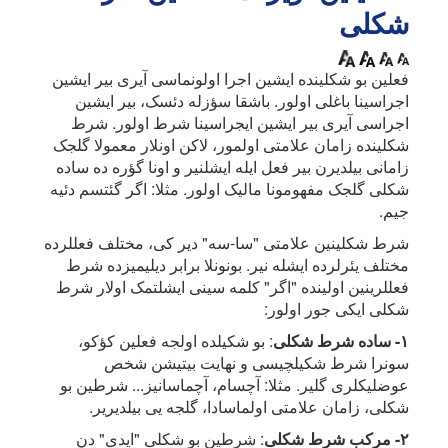
شکلی
فعلین بو شکلینده ایشین اجرا اولونماسی آیری بیر ایشین
اجراسینا باغلی اولور. باشقا سؤزله دئسک، بیر ایشین
اجراسی آیری بیر ایشین ایجراسینا شرط اولور. شرط
شکلینده زامان علامتی اولمور، لاکن اونلار معمولا گلجک
زامانی بیلدیرن بیر فعل ایله ایشلنیر و اونا گؤره ده ساده
شکلی گلجک مفهومونا مالیک اولور. مثلا: اگر گئتسم دئیه
جیم.
شرط شکلینین علامتی "سا-سه" دیر کی، مختلف فعللرده
مختلف یئرلرده ایشله نیر. بونونلا برابر دیلیمیزده شرط
فعللرینین اولینده "اگر" کلمه سینی ایشلتمک اولار شرط
شکلی ایکی جور اولور:
١- ساده شرط شکلی
: بو شکیلده اولجه فعلین کؤکو،
سونرا شرط شکیلچیسی و نهایت بیتیشن شخص
عوضلیکلری گلیر. مثلا: آچسام، آچماسانیز... شرطین بو
شکلی، زامان علامتی اولماسادا، گلجه یی بیلدیریر.
٢- مرکب شرط شکلی
: شرطین بو شکلی "ایدی" دن