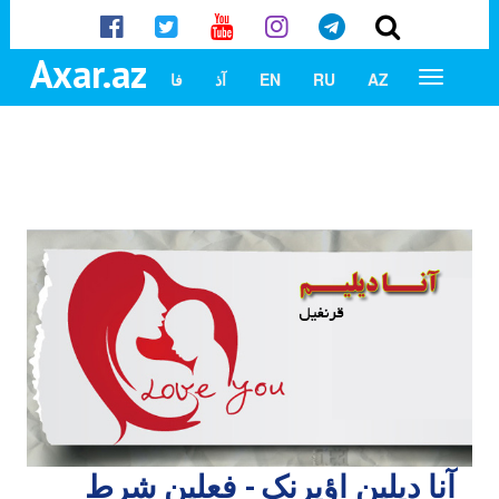
Axar.az
AZ
RU
EN
آذ
فا
آنا دیلین اؤیرنک - فعلین شرط