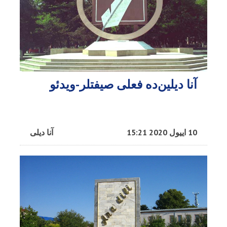
آنا دیلین‌ده فعلی صیفتلر-ویدئو
10 اییول 2020 15:21
آنا دیلی