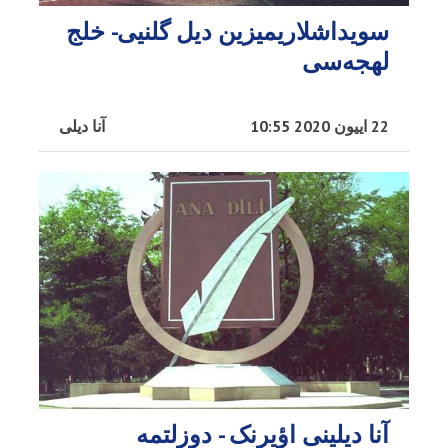
سویداشلاریمیزین دیل گلنیی- خلج
لهجه‌سی
22 اییون 2020 10:55
آنا دیلی
آنا دیلینی اؤیرنک - دوزلتمه