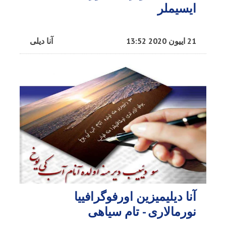
ایسیملر
21 اییون 2020 13:52
آنا دیلی
آنا دیلیمیزین اورفوگرافییا
نورمالاری - تام سیاهی