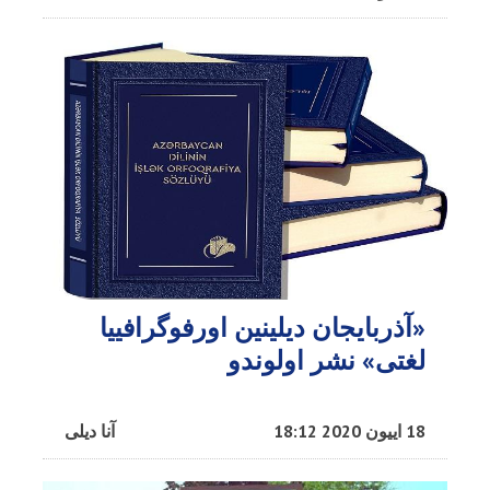
«آذربایجان دیلینین اورفوگرافییا
لغتی» نشر اولوندو
18 اییون 2020 18:12
آنا دیلی